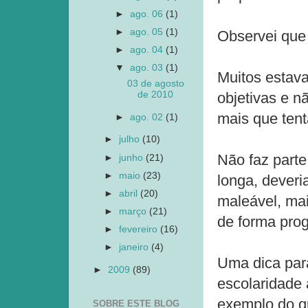
►
ago. 06
(1)
►
ago. 05
(1)
Observei que 
►
ago. 04
(1)
▼
ago. 03
(1)
Muitos estav
03 de agosto
de 2010
objetivas e n
mais que ten
►
ago. 02
(1)
►
julho
(10)
Não faz parte
►
junho
(21)
►
maio
(23)
longa, deveri
►
abril
(20)
maleável, mai
►
março
(21)
de forma prog
►
fevereiro
(16)
►
janeiro
(4)
Uma dica para
►
2009
(89)
escolaridade 
exemplo do q
SOBRE ESTE BLOG