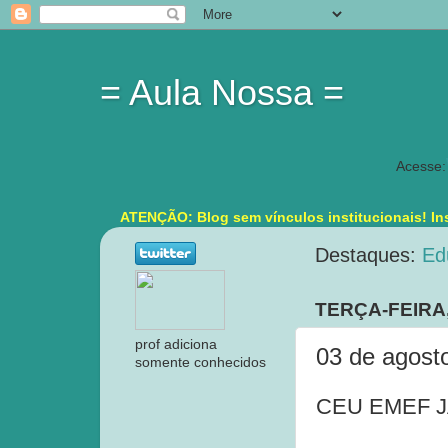
= Aula Nossa =
Acesse:
ATENÇÃO: Blog sem vínculos institucionais! Ins
Destaques:
Ed
TERÇA-FEIRA,
prof adiciona
03 de agost
somente conhecidos
CEU EMEF J