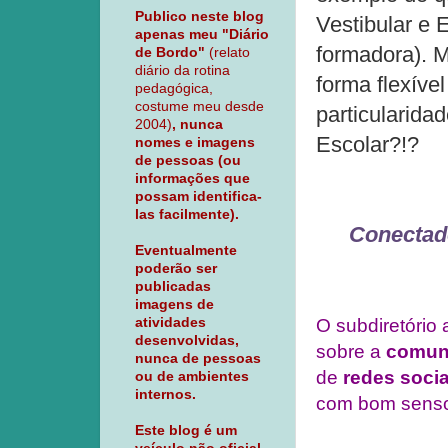
Publico neste blog
Vestibular e
apenas meu "Diário
formadora). M
de Bordo"
(relato
diário da rotina
forma flexíve
pedagógica,
costume meu desde
particularida
2004)
, nunca
Escolar?!?
nomes e imagens
de pessoas (ou
informações que
possam identifica-
las facilmente).
Conectado
Eventualmente
poderão ser
publicadas
imagens de
O subdiretório 
atividades
desenvolvidas,
sobre a
comuni
nunca de pessoas
de
redes socia
ou de ambientes
internos.
com bom sens
Este blog é um