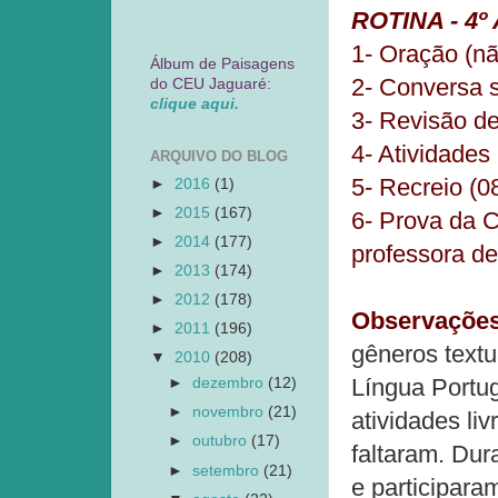
ROTINA - 4º
1- Oração (nã
Álbum de Paisagens
2- Conversa s
do CEU Jaguaré:
clique aqui.
3- Revisão de
4- Atividades 
ARQUIVO DO BLOG
5- Recreio (0
►
2016
(1)
►
2015
(167)
6- Prova da C
►
2014
(177)
professora de
►
2013
(174)
►
2012
(178)
Observações
►
2011
(196)
gêneros textu
▼
2010
(208)
Língua Portu
►
dezembro
(12)
►
novembro
(21)
atividades liv
►
outubro
(17)
faltaram. Dur
►
setembro
(21)
e participara