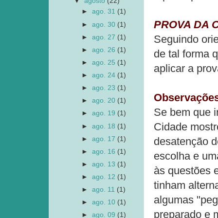
▼
agosto
(22)
►
ago. 31
(1)
PROVA DA CI
►
ago. 30
(1)
Seguindo orie
►
ago. 27
(1)
►
ago. 26
(1)
de tal forma 
►
ago. 25
(1)
aplicar a prov
►
ago. 24
(1)
►
ago. 23
(1)
Observações
►
ago. 20
(1)
Se bem que i
►
ago. 19
(1)
Cidade mostro
►
ago. 18
(1)
►
ago. 17
(1)
desatenção d
►
ago. 16
(1)
escolha e uma
►
ago. 13
(1)
às questões 
►
ago. 12
(1)
tinham alter
►
ago. 11
(1)
algumas "peg
►
ago. 10
(1)
preparado e m
►
ago. 09
(1)