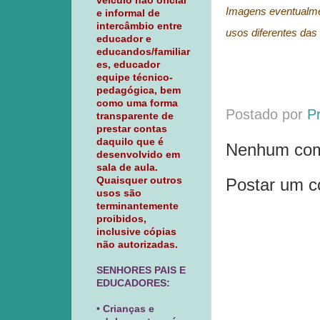
veículo não oficial
Imagens eventualmen
e informal de
intercâmbio entre
usos diferentes das 
educador e
educandos/familiar
es, educador
equipe técnico-
pedagógica, bem
como uma forma
Postado por
P
transparente de
prestar contas
daquilo que é
Nenhum com
desenvolvido em
sala de aula.
Postar um c
Quaisquer outros
usos são
terminantemente
proibidos,
inclusive cópias
não autorizadas.
SENHORES PAIS E
EDUCADORES:
• Crianças e