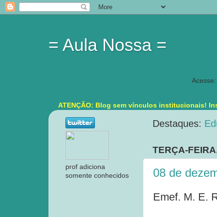
= Aula Nossa =
Acesse:
ATENÇÃO: Blog sem vínculos institucionais! Ins
Destaques:
Ed
TERÇA-FEIRA
prof adiciona
08 de dezem
somente conhecidos
Emef. M. E. R