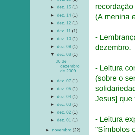
recordação 
►
dez. 15
(1)
(A menina 
►
dez. 14
(1)
►
dez. 12
(1)
►
dez. 11
(1)
- Lembranç
►
dez. 10
(1)
dezembro.
►
dez. 09
(1)
▼
dez. 08
(1)
08 de
- Leitura c
dezembro
de 2009
(sobre o se
►
dez. 07
(1)
solidarieda
►
dez. 05
(1)
Jesus] que 
►
dez. 04
(1)
►
dez. 03
(1)
►
dez. 02
(1)
- Leitura e
►
dez. 01
(1)
"Símbolos d
►
novembro
(22)