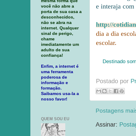
mesma forma que
e interaja com 
você não abre a
porta de sua casa a
desconhecidos,
não se abra na
http://cotidia
internet. Qualquer
dia a dia esco
sinal de perigo,
chame
escolar.
imediatamente um
adulto de sua
confiança!
Destinado som
Enfim, a internet é
uma ferramenta
poderosa de
Postado por
P
informação e
formação.
Saibamos usa-la a
nosso favor!
Postagens mai
QUEM SOU EU
Assinar:
Posta