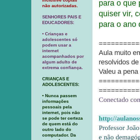
inclusive cópias
para o que 
não autorizadas.
quiser vir,
SENHORES PAIS E
para o ano 
EDUCADORES:
• Crianças e
adolescentes só
==========
podem usar a
internet
Aula muito e
acompanhados por
resolvidos de
algum adulto de
extrema confiança.
Valeu a pena 
CRIANÇAS E
==========
ADOLESCENTES:
==========
• Nunca passem
Conectado com
informações
pessoais pela
internet, pois não
http://aulano
se pode ter certeza
de quem está do
Professor João
outro lado do
computador. Da
e não demagógi