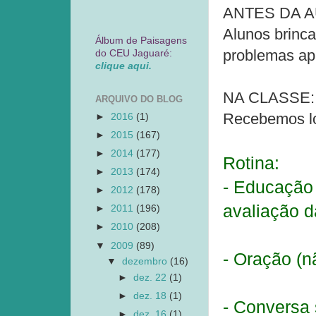
ANTES DA A
Alunos brinc
Álbum de Paisagens
problemas ap
do CEU Jaguaré:
clique aqui.
NA CLASSE:
ARQUIVO DO BLOG
Recebemos l
►
2016
(1)
►
2015
(167)
►
2014
(177)
Rotina:
►
2013
(174)
- Educação 
►
2012
(178)
avaliação d
►
2011
(196)
►
2010
(208)
▼
2009
(89)
- Oração (nã
▼
dezembro
(16)
►
dez. 22
(1)
►
dez. 18
(1)
- Conversa 
►
dez. 16
(1)