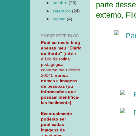
parte dess
►
outubro
(23)
►
setembro
(24)
externo, Fli
►
agosto
(4)
SOBRE ESTE BLOG
Publico neste blog
apenas meu "Diário
de Bordo"
(relato
diário da rotina
pedagógica,
costume meu desde
2004)
, nunca
nomes e imagens
de pessoas (ou
informações que
possam identifica-
las facilmente).
Eventualmente
poderão ser
publicadas
imagens de
atividades