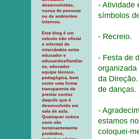
- Atividade
desenvolvidas,
nunca de pessoas
símbolos de
ou de ambientes
internos.
Este blog é um
- Recreio.
veículo não oficial
e informal de
intercâmbio entre
- Festa de 
educador e
educandos/familiar
organizada 
es, educador
equipe técnico-
da Direção.
pedagógica, bem
como uma forma
de danças. 
transparente de
prestar contas
daquilo que é
desenvolvido em
- Agradecim
sala de aula.
Quaisquer outros
estamos n
usos são
terminantemente
coloquei-me
proibidos,