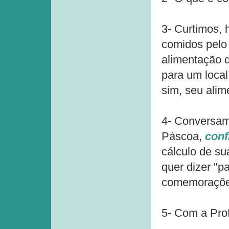
3- Curtimos, 
comidos pelo
alimentação 
para um local
sim, seu alim
4- Conversamo
Páscoa,
conf
cálculo de su
quer dizer "
comemorações 
5- Com a Prof