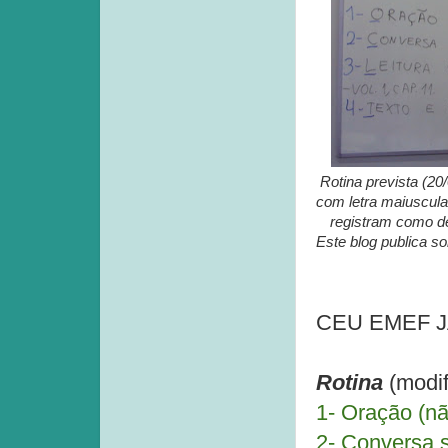
Rotina prevista (20
com letra maiuscula
registram como de 
Este blog publica s
CEU EMEF JAG
Rotina
(modif
1- Oração (nã
2- Conversa s