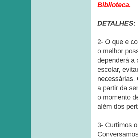
Biblioteca.
DETALHES:
2- O que e co
o melhor poss
dependerá a c
escolar, evit
necessárias. C
a partir da 
o momento de 
além dos pert
3- Curtimos o
Conversamos 