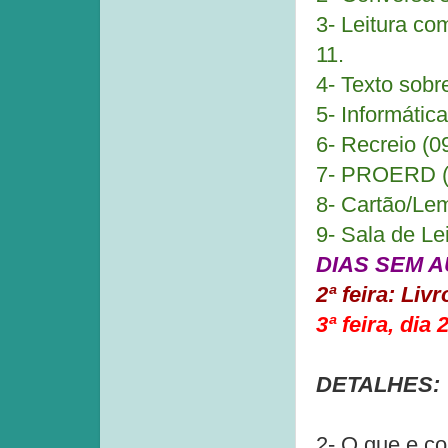
3- Leitura co
11.
4- Texto sobr
5- Informátic
6- Recreio (0
7- PROERD (
8- Cartão/Le
9- Sala de Le
DIAS SEM AU
2ª feira: Liv
3ª feira, dia
DETALHES:
2- O que e c