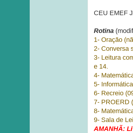
CEU EMEF JAG
Rotina
(modif
1- Oração (nã
2- Conversa s
3- Leitura co
e 14.
4- Matemática:
5- Informátic
6- Recreio (0
7- PROERD (
8- Matemática
9- Sala de Le
AMANHÃ: Livr