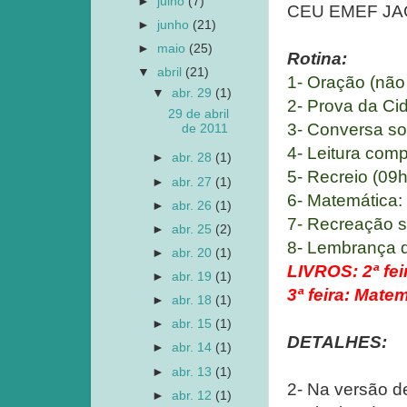
►
julho
(7)
CEU EMEF JAGU
►
junho
(21)
►
maio
(25)
Rotina:
▼
abril
(21)
1- Oração (não
▼
abr. 29
(1)
2- Prova da Ci
29 de abril
3- Conversa so
de 2011
4- Leitura comp
►
abr. 28
(1)
5- Recreio (09h
►
abr. 27
(1)
6- Matemática: 
►
abr. 26
(1)
7- Recreação s
►
abr. 25
(2)
8- Lembrança do
►
abr. 20
(1)
LIVROS: 2ª fei
►
abr. 19
(1)
3ª feira: Matem
►
abr. 18
(1)
►
abr. 15
(1)
DETALHES:
►
abr. 14
(1)
►
abr. 13
(1)
2- Na versão d
►
abr. 12
(1)