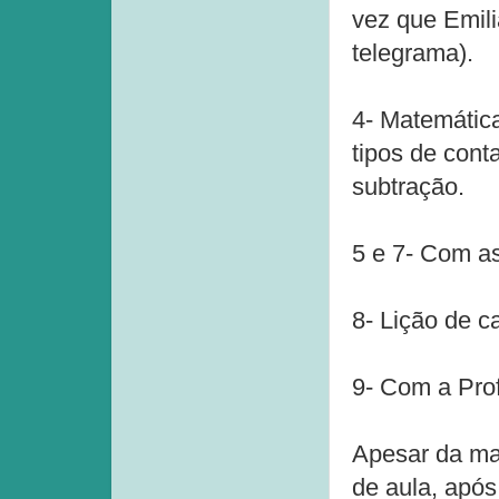
vez que Emili
telegrama).
4- Matemática
tipos de con
subtração.
5 e 7- Com as
8- Lição de c
9- Com a Prof
Apesar da ma
de aula, após