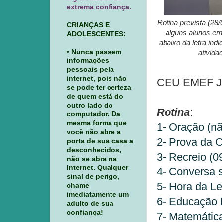
extrema confiança.
Rotina prevista (28/
CRIANÇAS E
alguns alunos em
ADOLESCENTES:
abaixo da letra ind
• Nunca passem
ativida
informações
pessoais pela
internet, pois não
CEU EMEF JAG
se pode ter certeza
de quem está do
outro lado do
Rotina
:
computador. Da
mesma forma que
1- Oração (nã
você não abre a
2- Prova da C
porta de sua casa a
desconhecidos,
3- Recreio (0
não se abra na
internet. Qualquer
4- Conversa s
sinal de perigo,
5- Hora da Le
chame
imediatamente um
6- Educação F
adulto de sua
confiança!
7- Matemática