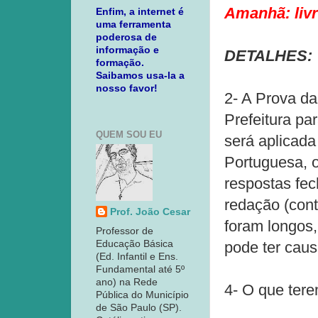
Amanhã: livr
Enfim, a internet é
uma ferramenta
poderosa de
informação e
DETALHES:
formação.
Saibamos usa-la a
nosso favor!
2- A Prova da
Prefeitura pa
QUEM SOU EU
será aplicada
Portuguesa, 
respostas fec
redação (cont
Prof. João Cesar
foram longos,
Professor de
Educação Básica
pode ter caus
(Ed. Infantil e Ens.
Fundamental até 5º
ano) na Rede
4- O que tere
Pública do Município
de São Paulo (SP).