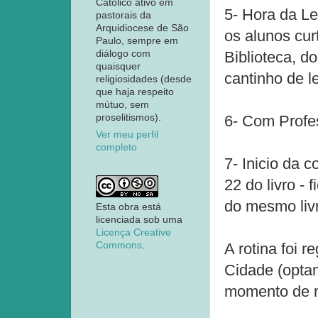
Católico ativo em
5- Hora da Le
pastorais da
Arquidiocese de São
os alunos cur
Paulo, sempre em
diálogo com
Biblioteca, do
quaisquer
cantinho de l
religiosidades (desde
que haja respeito
mútuo, sem
proselitismos).
6- Com Profes
Ver meu perfil
completo
7- Inicio da 
22 do livro -
do mesmo liv
Esta obra está
licenciada sob uma
Licença Creative
Commons
.
A rotina foi 
Cidade (optam
momento de ma