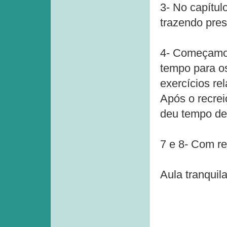
3- No capítul
trazendo pre
4- Começamos
tempo para os
exercícios re
Após o recre
deu tempo de 
7 e 8- Com re
Aula tranquil