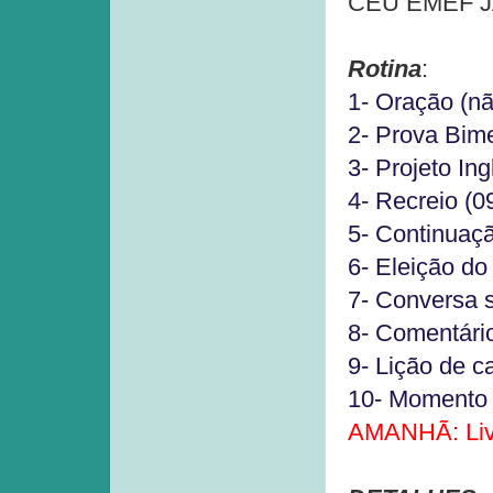
CEU EMEF JAG
Rotina
:
1- Oração (nã
2- Prova Bime
3- Projeto Ing
4- Recreio (0
5- Continuaç
6- Eleição do
7- Conversa s
8- Comentári
9- Lição de ca
10- Momento l
AMANHÃ: Livr