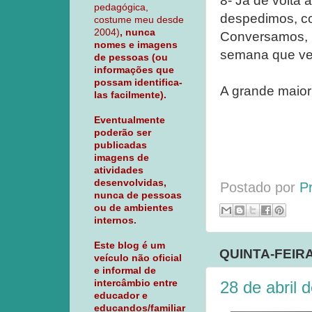
8- Já de volta 
pedagógica,
despedimos, co
costume meu desde
2004)
, nunca
Conversamos, b
nomes e imagens
semana que vem
de pessoas (ou
informações que
possam identifica-
A grande maior
las facilmente).
Eventualmente
poderão ser
publicadas
imagens de
atividades
desenvolvidas,
Postado por
P
nunca de pessoas
ou de ambientes
internos.
Este blog é um
QUINTA-FEIRA
veículo não oficial
e informal de
intercâmbio entre
28 de abril 
educador e
educandos/familiar