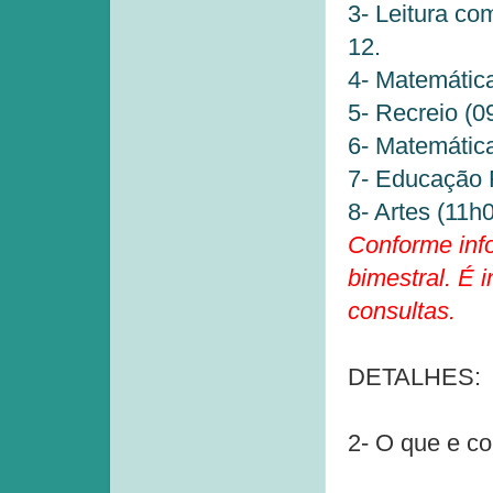
3- Leitura co
12.
4- Matemática:
5- Recreio (0
6- Matemática
7- Educação F
8- Artes (11h0
Conforme inf
bimestral. É 
consultas.
DETALHES:
2- O que e c