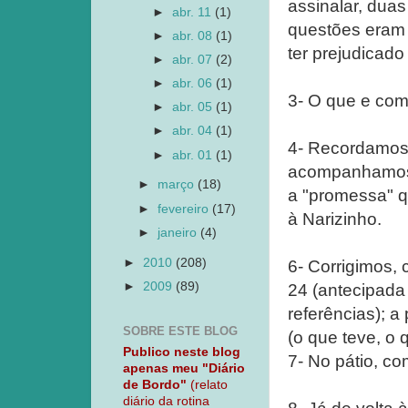
assinalar, dua
►
abr. 11
(1)
questões eram 
►
abr. 08
(1)
ter prejudicado
►
abr. 07
(2)
►
abr. 06
(1)
3- O que e com
►
abr. 05
(1)
►
abr. 04
(1)
4- Recordamos,
►
abr. 01
(1)
acompanhamos 
►
março
(18)
a "promessa" q
►
fevereiro
(17)
à Narizinho.
►
janeiro
(4)
►
2010
(208)
6- Corrigimos, 
►
2009
(89)
24 (antecipada
referências); a
SOBRE ESTE BLOG
(o que teve, o 
Publico neste blog
7- No pátio, c
apenas meu "Diário
de Bordo"
(relato
diário da rotina