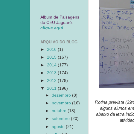
Álbum de Paisagens
do CEU Jaguaré:
clique aqui.
ARQUIVO DO BLOG
►
2016
(1)
►
2015
(167)
►
2014
(177)
►
2013
(174)
►
2012
(178)
▼
2011
(196)
►
dezembro
(8)
Rotina prevista (29/
►
novembro
(16)
alguns alunos em
►
outubro
(18)
abaixo da letra ind
►
setembro
(20)
ativida
►
agosto
(21)