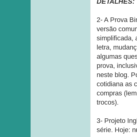
DETALHES:
2- A Prova Bi
versão comum
simplificada,
letra, mudanç
algumas quest
prova, inclus
neste blog. P
cotidiana as 
compras (lemo
trocos).
3- Projeto In
série. Hoje: 