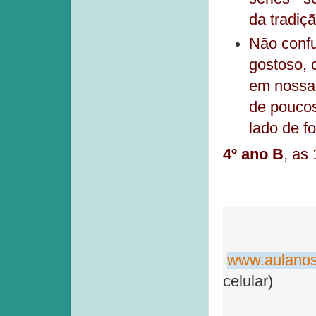
da tradiçã
Não confu
gostoso, 
em nossa 
de poucos
lado de f
4º ano B
, as
www.aulanos
celular)