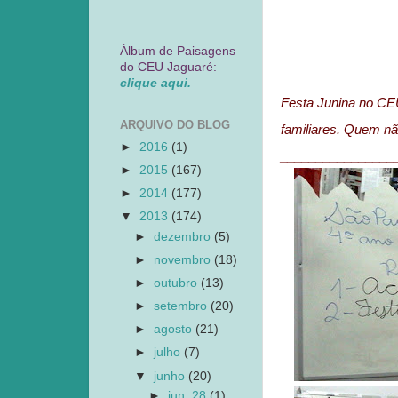
Álbum de Paisagens
do CEU Jaguaré:
clique aqui.
Festa Junina no CE
ARQUIVO DO BLOG
familiares. Quem nã
►
2016
(1)
________________
►
2015
(167)
►
2014
(177)
▼
2013
(174)
►
dezembro
(5)
►
novembro
(18)
►
outubro
(13)
►
setembro
(20)
►
agosto
(21)
►
julho
(7)
▼
junho
(20)
►
jun. 28
(1)