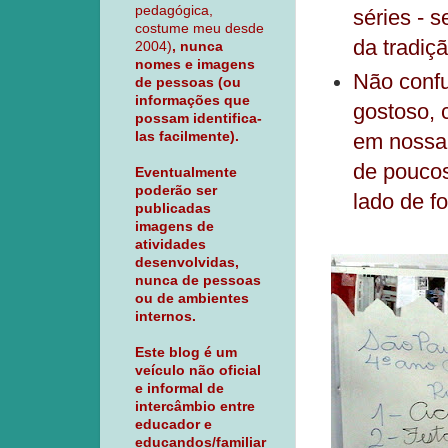
pedagógica,
séries - 
costume meu desde
da tradiçã
2004)
, nunca
nomes e imagens
Não confu
de pessoas (ou
informações que
gostoso, 
possam identifica-
las facilmente).
em nossa 
de poucos
Eventualmente
poderão ser
lado de f
publicadas
imagens de
atividades
desenvolvidas,
nunca de pessoas
ou de ambientes
internos.
Este blog é um
veículo não oficial
e informal de
intercâmbio entre
educador e
educandos/familiar