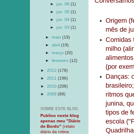
Conversamos 
►
jun. 06
(1)
►
jun. 05
(1)
Origem (f
►
jun. 04
(1)
►
jun. 03
(1)
mês de ju
►
maio
(19)
Comidas t
►
abril
(19)
milho (al
►
março
(20)
alimentos
►
fevereiro
(12)
(por exem
►
2012
(178)
Danças: o
►
2011
(196)
brasileiro
►
2010
(208)
ritmos qu
►
2009
(89)
junina, q
SOBRE ESTE BLOG
tipos de 
Publico neste blog
escola ("
apenas meu "Diário
de Bordo"
(relato
Quadrilha"
diário da rotina