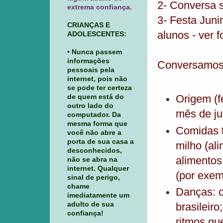
2- Conversa s
extrema confiança.
3- Festa Juni
CRIANÇAS E
alunos - ver f
ADOLESCENTES:
• Nunca passem
informações
Conversamos 
pessoais pela
internet, pois não
se pode ter certeza
de quem está do
Origem (f
outro lado do
mês de ju
computador. Da
mesma forma que
Comidas t
você não abre a
porta de sua casa a
milho (al
desconhecidos,
alimentos
não se abra na
internet. Qualquer
(por exem
sinal de perigo,
chame
Danças: o
imediatamente um
adulto de sua
brasileiro
confiança!
ritmos qu