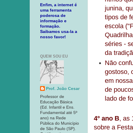
Enfim, a internet é
junina, q
uma ferramenta
poderosa de
tipos de 
informação e
escola ("
formação.
Saibamos usa-la a
Quadrilha"
nosso favor!
séries - 
da tradiçã
QUEM SOU EU
Não confu
gostoso, 
em nossa 
de poucos
Prof. João Cesar
Professor de
lado de f
Educação Básica
(Ed. Infantil e Ens.
Fundamental até 5º
4º ano B
, as
ano) na Rede
Pública do Município
sobre a Festa
de São Paulo (SP).