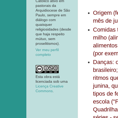
Católico ativo em
pastorais da
Arquidiocese de São
Origem (f
Paulo, sempre em
mês de ju
diálogo com
quaisquer
Comidas t
religiosidades (desde
que haja respeito
milho (al
mútuo, sem
proselitismos).
alimentos
Ver meu perfil
(por exem
completo
Danças: o
brasileiro
ritmos qu
Esta obra está
licenciada sob uma
junina, q
Licença Creative
Commons
.
tipos de 
escola ("
Quadrilha"
séries - 