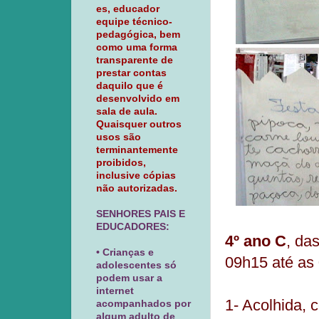
es, educador
equipe técnico-
pedagógica, bem
como uma forma
transparente de
prestar contas
daquilo que é
desenvolvido em
sala de aula.
Quaisquer outros
usos são
terminantemente
proibidos,
inclusive cópias
não autorizadas.
SENHORES PAIS E
EDUCADORES:
4º ano C
, da
• Crianças e
09h15 até as
adolescentes só
podem usar a
internet
1- Acolhida,
acompanhados por
algum adulto de