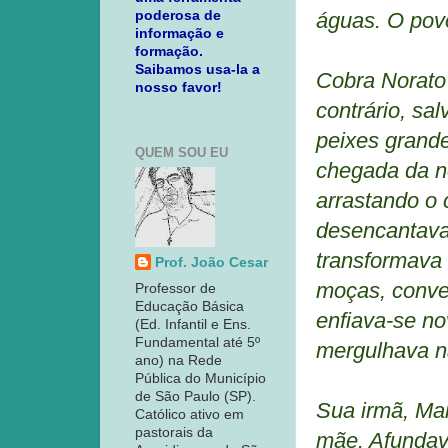
poderosa de
águas. O pov
informação e
formação.
Saibamos usa-la a
Cobra Norato 
nosso favor!
contrário, sa
peixes grand
QUEM SOU EU
chegada da no
arrastando o 
desencantava
transformava 
Prof. João Cesar
moças, conve
Professor de
Educação Básica
enfiava-se n
(Ed. Infantil e Ens.
Fundamental até 5º
mergulhava n
ano) na Rede
Pública do Município
de São Paulo (SP).
Sua irmã, Mar
Católico ativo em
pastorais da
mãe. Afundav