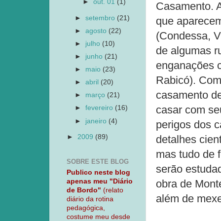
►
out. 01
(1)
Casamento. A
►
setembro
(21)
que aparecem
►
agosto
(22)
(Condessa, V
►
julho
(10)
de algumas ru
►
junho
(21)
enganações c
►
maio
(23)
Rabicó). Como
►
abril
(20)
casamento de 
►
março
(21)
casar com se
►
fevereiro
(16)
►
janeiro
(4)
perigos dos 
►
2009
(89)
detalhes cien
mas tudo de f
SOBRE ESTE BLOG
serão estuda
Publico neste blog
apenas meu "Diário
obra de Monte
de Bordo"
(relato
além de mexe
diário da rotina
pedagógica,
costume meu desde