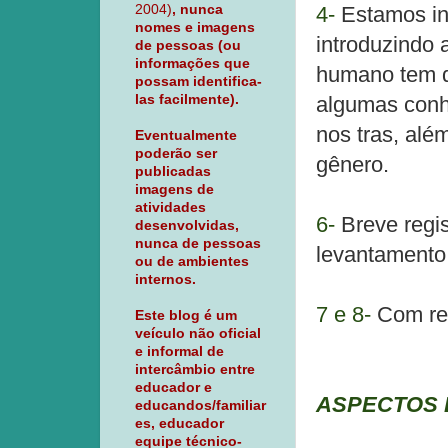
2004)
, nunca
4-
Estamos ini
nomes e imagens
introduzindo
de pessoas (ou
informações que
humano tem de
possam identifica-
las facilmente).
algumas conhe
nos tras, alé
Eventualmente
poderão ser
gênero.
publicadas
imagens de
atividades
6-
Breve regis
desenvolvidas,
nunca de pessoas
levantamento
ou de ambientes
internos.
7 e 8-
Com res
Este blog é um
veículo não oficial
e informal de
intercâmbio entre
educador e
ASPECTOS 
educandos/familiar
es, educador
equipe técnico-