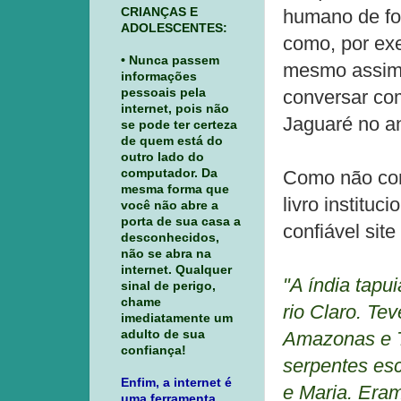
CRIANÇAS E
humano de fo
ADOLESCENTES:
como, por ex
• Nunca passem
mesmo assim, 
informações
pessoais pela
conversar co
internet, pois não
Jaguaré no a
se pode ter certeza
de quem está do
outro lado do
computador. Da
Como não con
mesma forma que
livro instituc
você não abre a
porta de sua casa a
confiável site
desconhecidos,
não se abra na
internet. Qualquer
"A índia tapu
sinal de perigo,
chame
rio Claro. Te
imediatamente um
adulto de sua
Amazonas e T
confiança!
serpentes es
Enfim, a internet é
e Maria. Era
uma ferramenta