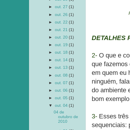
►
out. 27
(1)
►
out. 26
(1)
►
out. 22
(1)
►
out. 21
(1)
DETALHES 
►
out. 20
(1)
►
out. 19
(1)
►
out. 18
(1)
2-
O que e co
►
out. 14
(1)
que fazemos e
►
out. 13
(1)
em quem eu ha
►
out. 08
(1)
ninguém, fala
►
out. 07
(1)
do ambiente e
►
out. 06
(1)
bom exemplo
►
out. 05
(1)
▼
out. 04
(1)
04 de
3-
Esses três
outubro de
2010
sequenciais: