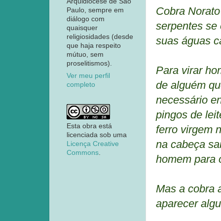
Arquidiocese de São
Cobra Norato 
Paulo, sempre em
diálogo com
serpentes se 
quaisquer
religiosidades (desde
suas águas c
que haja respeito
mútuo, sem
proselitismos).
Para virar h
Ver meu perfil
de alguém qu
completo
necessário en
pingos de lei
Esta obra está
ferro virgem 
licenciada sob uma
na cabeça sai
Licença Creative
Commons
.
homem para o
Mas a cobra 
aparecer alg