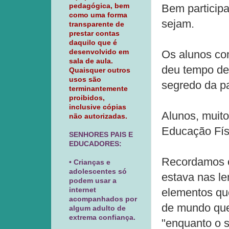
pedagógica, bem
Bem particip
como uma forma
sejam.
transparente de
prestar contas
daquilo que é
desenvolvido em
Os alunos co
sala de aula.
deu tempo de 
Quaisquer outros
usos são
segredo da pa
terminantemente
proibidos,
inclusive cópias
Alunos, muito
não autorizadas.
Educação Fís
SENHORES PAIS E
EDUCADORES:
Recordamos o
• Crianças e
adolescentes só
estava nas le
podem usar a
internet
elementos qu
acompanhados por
de mundo que
algum adulto de
extrema confiança.
"enquanto o 