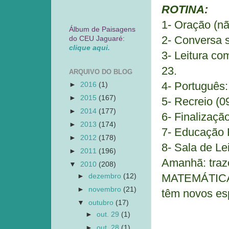
ROTINA:
1- Oração (nã
Álbum de Paisagens
2- Conversa s
do CEU Jaguaré:
clique aqui.
3- Leitura co
23.
ARQUIVO DO BLOG
4- Português: 
►
2016
(1)
►
2015
(167)
5- Recreio (0
►
2014
(177)
6- Finalizaçã
►
2013
(174)
7- Educação F
►
2012
(178)
8- Sala de Le
►
2011
(196)
Amanhã: tra
▼
2010
(208)
MATEMÁTICA (
►
dezembro
(12)
►
novembro
(21)
têm novos es
▼
outubro
(17)
►
out. 29
(1)
►
out. 28
(1)