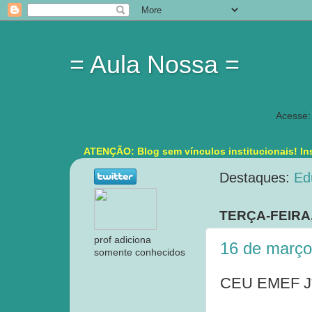
= Aula Nossa =
Acesse:
ATENÇÃO: Blog sem vínculos institucionais! Ins
Destaques:
Ed
TERÇA-FEIRA,
prof adiciona
16 de março
somente conhecidos
CEU EMEF J*,