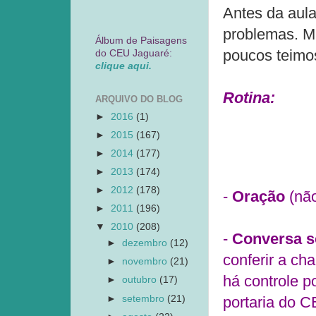
Antes da aula
problemas. Mu
Álbum de Paisagens
poucos teimo
do CEU Jaguaré:
clique aqui.
Rotina:
ARQUIVO DO BLOG
►
2016
(1)
►
2015
(167)
►
2014
(177)
►
2013
(174)
►
2012
(178)
-
Oração
(não
►
2011
(196)
▼
2010
(208)
-
Conversa so
►
dezembro
(12)
conferir a ch
►
novembro
(21)
há controle po
►
outubro
(17)
►
setembro
(21)
portaria do C