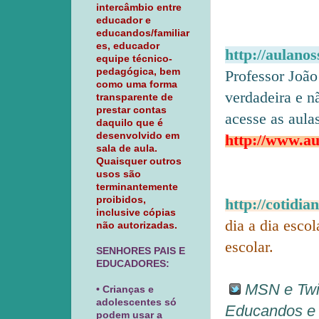
intercâmbio entre
educador e
educandos/familiar
es, educador
http://aulano
equipe técnico-
pedagógica, bem
Professor João
como uma forma
verdadeira e 
transparente de
prestar contas
acesse as aula
daquilo que é
desenvolvido em
http://www.au
sala de aula.
Quaisquer outros
usos são
terminantemente
proibidos,
http://cotidia
inclusive cópias
dia a dia esco
não autorizadas.
escolar.
SENHORES PAIS E
EDUCADORES:
MSN e Twit
• Crianças e
adolescentes só
Educandos e 
podem usar a