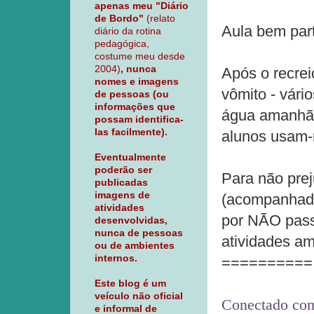
apenas meu "Diário
de Bordo"
(relato
Aula bem part
diário da rotina
pedagógica,
costume meu desde
2004)
, nunca
Após o recrei
nomes e imagens
vômito - vári
de pessoas (ou
informações que
água amanhã, 
possam identifica-
las facilmente).
alunos usam-
Eventualmente
poderão ser
Para não prej
publicadas
imagens de
(acompanhado
atividades
por NÃO pass
desenvolvidas,
nunca de pessoas
atividades a
ou de ambientes
internos.
==========
Este blog é um
veículo não oficial
Conectado com
e informal de