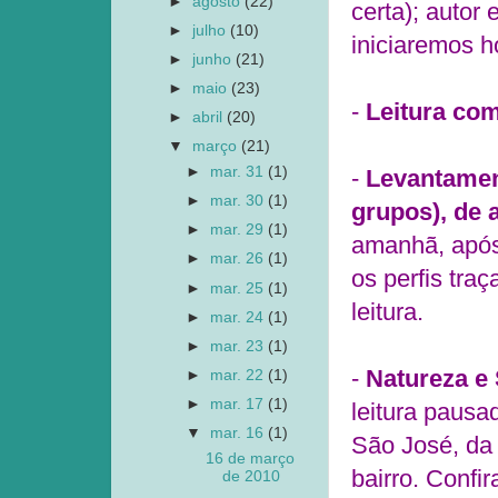
►
agosto
(22)
certa); autor
►
julho
(10)
iniciaremos h
►
junho
(21)
►
maio
(23)
-
Leitura com
►
abril
(20)
▼
março
(21)
►
mar. 31
(1)
-
Levantamen
►
mar. 30
(1)
grupos), de 
►
mar. 29
(1)
amanhã, após 
►
mar. 26
(1)
os perfis tra
►
mar. 25
(1)
leitura.
►
mar. 24
(1)
►
mar. 23
(1)
-
Natureza e 
►
mar. 22
(1)
►
mar. 17
(1)
leitura pausad
▼
mar. 16
(1)
São José, da
16 de março
bairro. Confi
de 2010