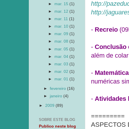
http://pazedu
►
mar. 15
(1)
http://jaguar
►
mar. 12
(1)
►
mar. 11
(1)
►
mar. 10
(1)
-
Recreio
(09
►
mar. 09
(1)
►
mar. 08
(1)
-
Conclusão d
►
mar. 05
(1)
além de colar
►
mar. 04
(1)
►
mar. 03
(1)
-
Matemática:
►
mar. 02
(1)
►
mar. 01
(1)
numéricas sim
►
fevereiro
(16)
►
janeiro
(4)
-
Atividades l
►
2009
(89)
=========
SOBRE ESTE BLOG
ASPECTOS 
Publico neste blog