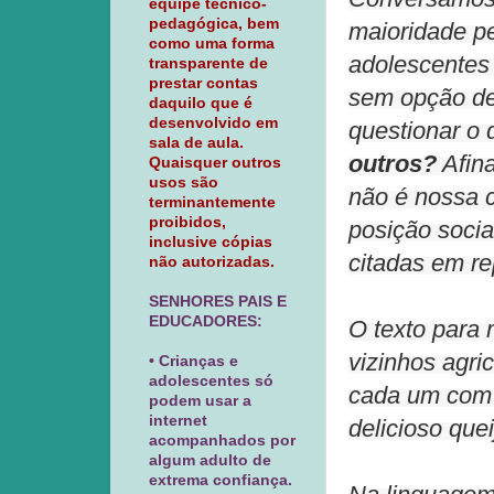
equipe técnico-
pedagógica, bem
maioridade pe
como uma forma
adolescentes 
transparente de
prestar contas
sem opção d
daquilo que é
desenvolvido em
questionar o 
sala de aula.
outros?
Afina
Quaisquer outros
usos são
não é nossa 
terminantemente
proibidos,
posição socia
inclusive cópias
citadas em re
não autorizadas.
SENHORES PAIS E
EDUCADORES:
O texto para 
vizinhos agri
• Crianças e
adolescentes só
cada um com 
podem usar a
internet
delicioso que
acompanhados por
algum adulto de
extrema confiança.