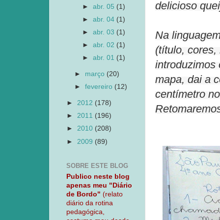
delicioso que
►
abr. 05
(1)
►
abr. 04
(1)
►
abr. 03
(1)
Na linguagem
►
abr. 02
(1)
(título, core
►
abr. 01
(1)
introduzimos 
►
março
(20)
mapa, dai a 
►
fevereiro
(12)
centímetro no
►
2012
(178)
Retomaremos 
►
2011
(196)
►
2010
(208)
►
2009
(89)
SOBRE ESTE BLOG
Publico neste blog
apenas meu "Diário
de Bordo"
(relato
diário da rotina
pedagógica,