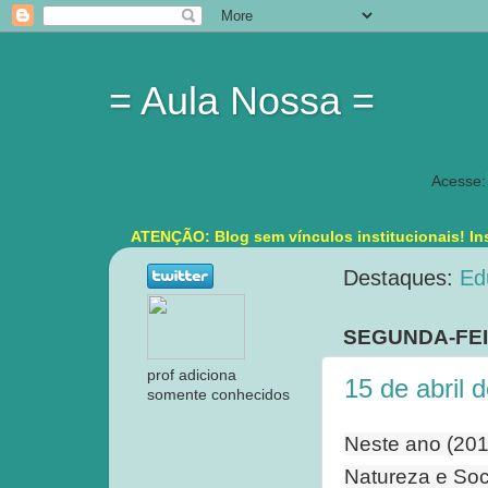
= Aula Nossa =
Acesse:
ATENÇÃO: Blog sem vínculos institucionais! Ins
Destaques:
Ed
SEGUNDA-FEIR
prof adiciona
15 de abril 
somente conhecidos
Neste ano (201
Natureza e Soc