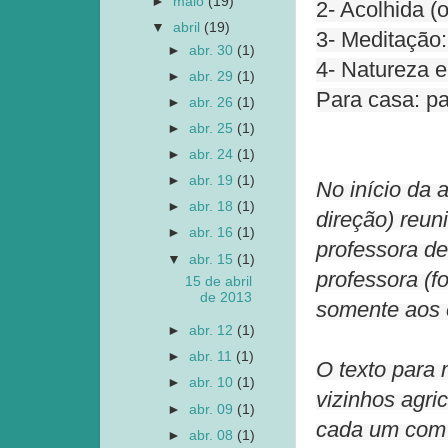
►
maio
(19)
2- Acolhida (
▼
abril
(19)
3- Meditação:
►
abr. 30
(1)
4- Natureza 
►
abr. 29
(1)
Para casa: p
►
abr. 26
(1)
►
abr. 25
(1)
►
abr. 24
(1)
►
abr. 19
(1)
No início da 
►
abr. 18
(1)
direção) reun
►
abr. 16
(1)
professora d
▼
abr. 15
(1)
professora (f
15 de abril
de 2013
somente aos 
►
abr. 12
(1)
►
abr. 11
(1)
O texto para 
►
abr. 10
(1)
vizinhos agri
►
abr. 09
(1)
cada um com 
►
abr. 08
(1)