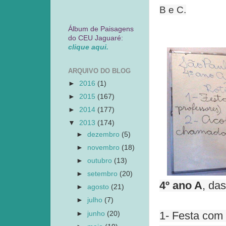
B e C.
Álbum de Paisagens
do CEU Jaguaré:
clique aqui.
ARQUIVO DO BLOG
►
2016
(1)
►
2015
(167)
►
2014
(177)
▼
2013
(174)
►
dezembro
(5)
►
novembro
(18)
►
outubro
(13)
►
setembro
(20)
4º ano A
, da
►
agosto
(21)
►
julho
(7)
►
junho
(20)
1- Festa com 