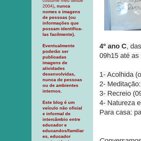
costume meu desde
2004)
, nunca
nomes e imagens
de pessoas (ou
informações que
possam identifica-
las facilmente).
4º ano C
, da
Eventualmente
poderão ser
09h15 até as
publicadas
imagens de
atividades
1- Acolhida (
desenvolvidas,
nunca de pessoas
2- Meditação:
ou de ambientes
internos.
3- Recreio (0
4- Natureza 
Este blog é um
veículo não oficial
Para casa: p
e informal de
intercâmbio entre
educador e
educandos/familiar
es, educador
Conversamos,