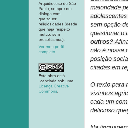
Arquidiocese de São
maioridade pe
Paulo, sempre em
diálogo com
adolescentes 
quaisquer
sem opção d
religiosidades (desde
que haja respeito
questionar o 
mútuo, sem
proselitismos).
outros?
Afina
Ver meu perfil
não é nossa 
completo
posição socia
citadas em re
Esta obra está
licenciada sob uma
O texto para 
Licença Creative
Commons
.
vizinhos agri
cada um com 
delicioso que
Na linguagem