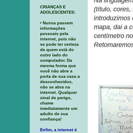
Na linguagem
CRIANÇAS E
(título, core
ADOLESCENTES:
introduzimos 
• Nunca passem
mapa, dai a 
informações
pessoais pela
centímetro no
internet, pois não
Retomaremos 
se pode ter certeza
de quem está do
outro lado do
computador. Da
mesma forma que
você não abre a
porta de sua casa a
desconhecidos,
não se abra na
internet. Qualquer
sinal de perigo,
chame
imediatamente um
adulto de sua
confiança!
Enfim, a internet é