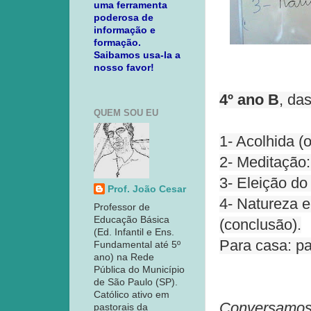
uma ferramenta
poderosa de
informação e
formação.
Saibamos usa-la a
nosso favor!
4º ano B
, da
QUEM SOU EU
1- Acolhida (
2- Meditação:
3- Eleição do
Prof. João Cesar
4- Natureza 
Professor de
Educação Básica
(conclusão).
(Ed. Infantil e Ens.
Para casa: p
Fundamental até 5º
ano) na Rede
Pública do Município
de São Paulo (SP).
Católico ativo em
Conversamos,
pastorais da