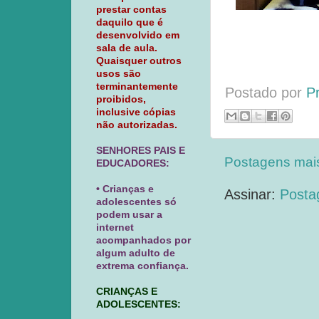
prestar contas
daquilo que é
desenvolvido em
sala de aula.
Quaisquer outros
usos são
terminantemente
Postado por
P
proibidos,
inclusive cópias
não autorizadas.
SENHORES PAIS E
Postagens mai
EDUCADORES:
• Crianças e
Assinar:
Posta
adolescentes só
podem usar a
internet
acompanhados por
algum adulto de
extrema confiança.
CRIANÇAS E
ADOLESCENTES: