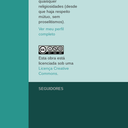
quaisquer
religiosidades (desde
que haja respeito
mútuo, sem
proselitismos).
Ver meu perfil
completo
Esta obra está
licenciada sob uma
Licença Creative
Commons
.
SEGUIDORES