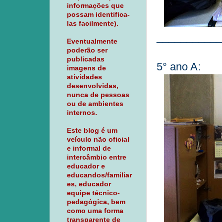
informações que
possam identifica-
las facilmente).
___________
Eventualmente
poderão ser
publicadas
5° ano A:
imagens de
atividades
desenvolvidas,
nunca de pessoas
ou de ambientes
internos.
Este blog é um
veículo não oficial
e informal de
intercâmbio entre
educador e
educandos/familiar
es, educador
equipe técnico-
pedagógica, bem
como uma forma
transparente de