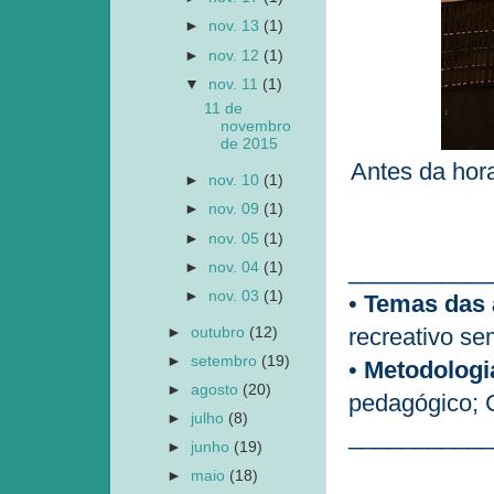
►
nov. 13
(1)
►
nov. 12
(1)
▼
nov. 11
(1)
11 de
novembro
de 2015
Antes da hora
►
nov. 10
(1)
►
nov. 09
(1)
►
nov. 05
(1)
___________
►
nov. 04
(1)
►
nov. 03
(1)
•
Temas das 
recreativo se
►
outubro
(12)
►
setembro
(19)
•
Metodologi
►
agosto
(20)
pedagógico; C
►
julho
(8)
___________
►
junho
(19)
►
maio
(18)