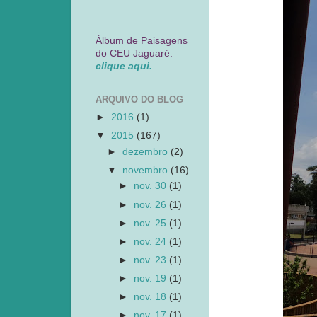
Álbum de Paisagens
do CEU Jaguaré:
clique aqui.
ARQUIVO DO BLOG
►
2016
(1)
▼
2015
(167)
►
dezembro
(2)
▼
novembro
(16)
►
nov. 30
(1)
►
nov. 26
(1)
►
nov. 25
(1)
►
nov. 24
(1)
►
nov. 23
(1)
►
nov. 19
(1)
►
nov. 18
(1)
►
nov. 17
(1)