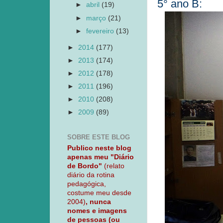
5° ano B:
►
abril
(19)
►
março
(21)
►
fevereiro
(13)
►
2014
(177)
►
2013
(174)
►
2012
(178)
►
2011
(196)
►
2010
(208)
►
2009
(89)
SOBRE ESTE BLOG
Publico neste blog
apenas meu "Diário
de Bordo"
(relato
diário da rotina
pedagógica,
costume meu desde
2004)
, nunca
nomes e imagens
de pessoas (ou