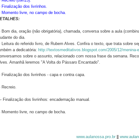
- Recreio (09h15).
- Finalização dos livrinhos.
- Momento livre, no campo de bocha.
ETALHES:
- Bom dia, oração (não obrigatória), chamada, conversa sobre a aula (combi
judante do dia.
- Leitura do referido livro, de Rubem Alves. Confira o texto, que trata sobre 
ambém a dedicatória:
http://textosmeditativos.blogspot.com/2005/12/menina-
onversamos sobre o assunto, relacionado com nossa frase da semana. Re
lves. Amanhã leremos "A Volta do Pássaro Encantado".
- Finalização dos livrinhos - capa e contra capa.
- Recreio.
- Finalização dos livrinhos: encadernação manual.
- Momento livre, no campo de bocha.
www.aulanossa.pro.br
||
www.aulan