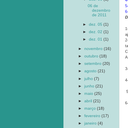
4
5
06 de
dezembro
6
de 2011
D
►
dez. 05
(1)
1
►
dez. 02
(1)
a
►
dez. 01
(1)
2
t
►
novembro
(16)
C
►
outubro
(18)
A
►
setembro
(20)
3
►
agosto
(21)
►
julho
(7)
4
►
junho
(21)
5
►
maio
(25)
►
abril
(21)
6
►
março
(18)
►
fevereiro
(17)
►
janeiro
(4)