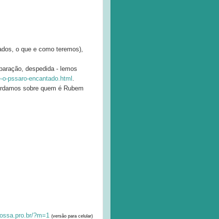
nados, o que e como teremos),
separação, despedida - lemos
e-o-pssaro-encantado.html
.
cordamos sobre quem é Rubem
ossa.pro.br/?m=1
(
versão para celular)