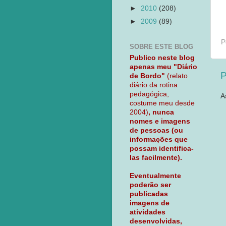
►
2010
(208)
►
2009
(89)
P
SOBRE ESTE BLOG
Publico neste blog
apenas meu "Diário
P
de Bordo"
(relato
diário da rotina
pedagógica,
A
costume meu desde
2004)
, nunca
nomes e imagens
de pessoas (ou
informações que
possam identifica-
las facilmente).
Eventualmente
poderão ser
publicadas
imagens de
atividades
desenvolvidas,