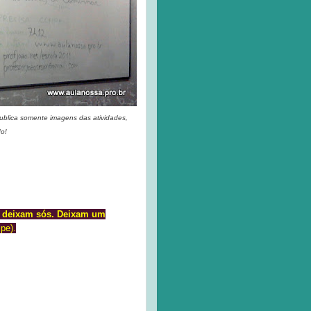
publica somente imagens das atividades,
do!
s deixam sós. Deixam um
pe).