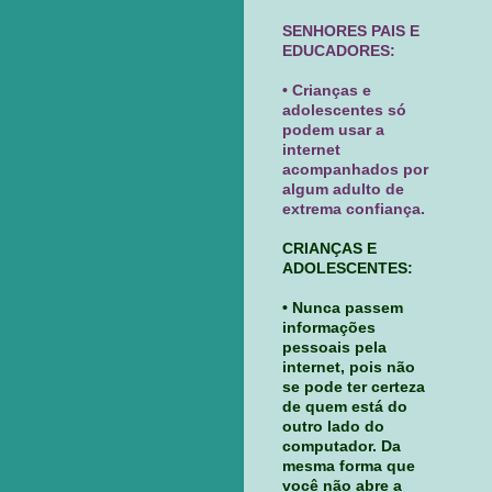
SENHORES PAIS E
EDUCADORES:
• Crianças e
adolescentes só
podem usar a
internet
acompanhados por
algum adulto de
extrema confiança.
CRIANÇAS E
ADOLESCENTES:
• Nunca passem
informações
pessoais pela
internet, pois não
se pode ter certeza
de quem está do
outro lado do
computador. Da
mesma forma que
você não abre a