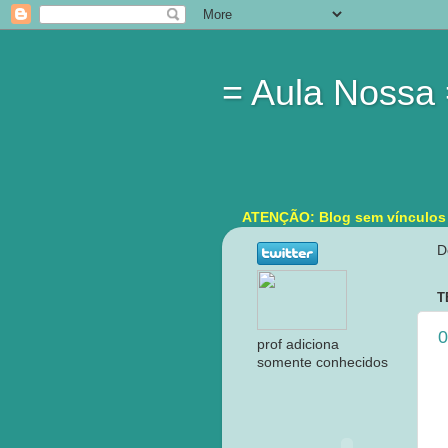
= Aula Nossa
ATENÇÃO: Blog sem vínculos in
D
T
0
prof adiciona
somente conhecidos