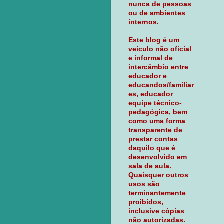
nunca de pessoas
ou de ambientes
internos.
Este blog é um
veículo não oficial
e informal de
intercâmbio entre
educador e
educandos/familiar
es, educador
equipe técnico-
pedagógica, bem
como uma forma
transparente de
prestar contas
daquilo que é
desenvolvido em
sala de aula.
Quaisquer outros
usos são
terminantemente
proibidos,
inclusive cópias
não autorizadas.