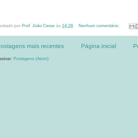
ostado por
Prof. João Cesar
às
14:28
Nenhum comentário:
ostagens mais recentes
Página inicial
P
ssinar:
Postagens (Atom)