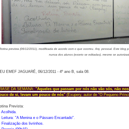
Rotina prevista (06/12/2011), modificada de acordo com o que ocorreu. Arq. pessoal. Este blog 
nunca dos alunos (exceto se editadas), mesmo se autoriza
EU EMEF JAGUARÉ, 06/12/2011 - 4º ano B, sala 08.
RASE DA SEMANA:
"Aqueles que passam por nós não vão sós, não no
ouco de si, levam um pouco de nós"
(Exupery, autor de "O Pequeno Prínci
otina Prevista:
- Acolhida.
- Leitura: "A Menina e o Pássaro Encantado".
- Finalização dos livrinhos.