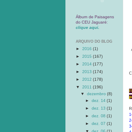
Álbum de Paisagens
do CEU Jaguaré:
clique aqui.
ARQUIVO DO BLOG
►
2016
(1)
►
2015
(167)
►
2014
(177)
►
2013
(174)
C
►
2012
(178)
▼
2011
(196)
F
▼
dezembro
(8)
p
►
dez. 14
(1)
►
dez. 13
(1)
R
1
►
dez. 08
(1)
2
►
dez. 07
(1)
3
▼
dez. 06
(1)