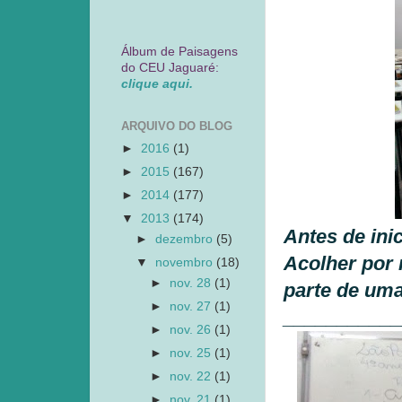
Álbum de Paisagens
do CEU Jaguaré:
clique aqui.
ARQUIVO DO BLOG
►
2016
(1)
►
2015
(167)
►
2014
(177)
▼
2013
(174)
Antes de ini
►
dezembro
(5)
Acolher por
▼
novembro
(18)
►
nov. 28
(1)
parte de uma
►
nov. 27
(1)
___________
►
nov. 26
(1)
►
nov. 25
(1)
►
nov. 22
(1)
►
nov. 21
(1)