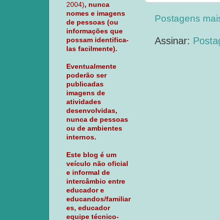
2004)
, nunca
nomes e imagens
Postagens mai
de pessoas (ou
informações que
Assinar:
Posta
possam identifica-
las facilmente).
Eventualmente
poderão ser
publicadas
imagens de
atividades
desenvolvidas,
nunca de pessoas
ou de ambientes
internos.
Este blog é um
veículo não oficial
e informal de
intercâmbio entre
educador e
educandos/familiar
es, educador
equipe técnico-