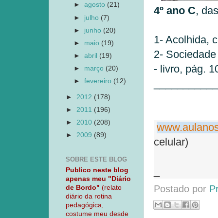
►
agosto
(21)
4º ano C
, da
►
julho
(7)
►
junho
(20)
1- Acolhida,
►
maio
(19)
2- Sociedade 
►
abril
(19)
- livro, pág. 
►
março
(20)
►
fevereiro
(12)
___________
►
2012
(178)
►
2011
(196)
►
2010
(208)
www.aulanos
►
2009
(89)
celular)
SOBRE ESTE BLOG
_
Publico neste blog
apenas meu "Diário
Postado por
P
de Bordo"
(relato
diário da rotina
pedagógica,
costume meu desde