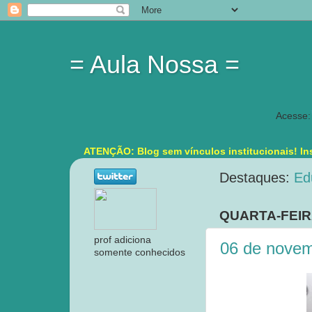
= Aula Nossa =
Acesse:
ATENÇÃO: Blog sem vínculos institucionais! Ins
Destaques:
Ed
QUARTA-FEIR
prof adiciona
06 de novem
somente conhecidos