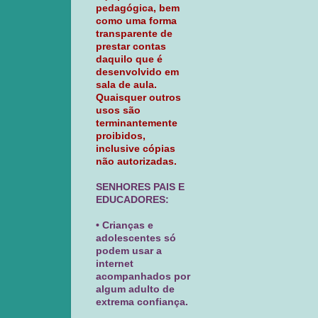
pedagógica, bem
como uma forma
transparente de
prestar contas
daquilo que é
desenvolvido em
sala de aula.
Quaisquer outros
usos são
terminantemente
proibidos,
inclusive cópias
não autorizadas.
SENHORES PAIS E
EDUCADORES:
• Crianças e
adolescentes só
podem usar a
internet
acompanhados por
algum adulto de
extrema confiança.