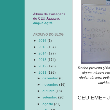
Álbum de Paisagens
do CEU Jaguaré:
clique aqui.
ARQUIVO DO BLOG
►
2016
(1)
►
2015
(167)
►
2014
(177)
►
2013
(174)
►
2012
(178)
Rotina prevista (26/
▼
2011
(196)
alguns alunos em
abaixo da letra ind
►
dezembro
(8)
ativida
►
novembro
(16)
►
outubro
(18)
CEU EMEF JAG
►
setembro
(20)
►
agosto
(21)