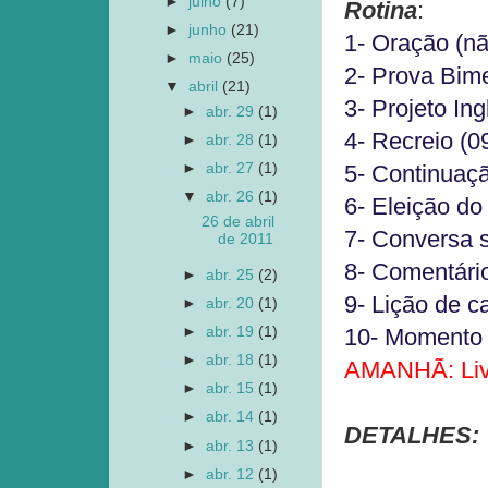
►
julho
(7)
Rotina
:
►
junho
(21)
1- Oração (nã
►
maio
(25)
2- Prova Bime
▼
abril
(21)
3- Projeto Ing
►
abr. 29
(1)
4- Recreio (0
►
abr. 28
(1)
►
abr. 27
(1)
5- Continuaç
▼
abr. 26
(1)
6- Eleição do
26 de abril
7- Conversa s
de 2011
8- Comentári
►
abr. 25
(2)
9- Lição de ca
►
abr. 20
(1)
►
abr. 19
(1)
10- Momento l
►
abr. 18
(1)
AMANHÃ: Livr
►
abr. 15
(1)
►
abr. 14
(1)
DETALHES:
►
abr. 13
(1)
►
abr. 12
(1)