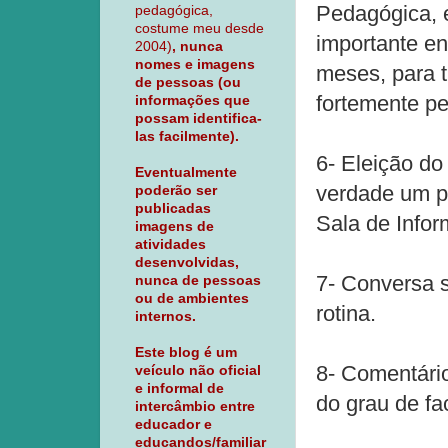
Pedagógica, 
pedagógica,
costume meu desde
importante en
2004)
, nunca
nomes e imagens
meses, para t
de pessoas (ou
fortemente pe
informações que
possam identifica-
las facilmente).
6- Eleição do
Eventualmente
verdade um p
poderão ser
publicadas
Sala de Infor
imagens de
atividades
desenvolvidas,
7- Conversa s
nunca de pessoas
ou de ambientes
rotina.
internos.
Este blog é um
8- Comentário
veículo não oficial
e informal de
do grau de fa
intercâmbio entre
educador e
educandos/familiar