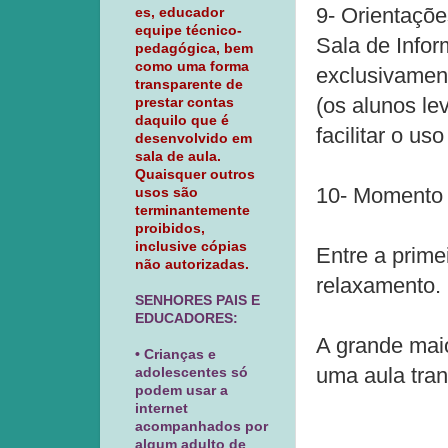
9- Orientaçõe
es, educador
equipe técnico-
Sala de Infor
pedagógica, bem
como uma forma
exclusivament
transparente de
(os alunos le
prestar contas
daquilo que é
facilitar o u
desenvolvido em
sala de aula.
Quaisquer outros
10- Momento l
usos são
terminantemente
proibidos,
inclusive cópias
Entre a prime
não autorizadas.
relaxamento.
SENHORES PAIS E
EDUCADORES:
A grande maio
• Crianças e
uma aula tran
adolescentes só
podem usar a
internet
acompanhados por
algum adulto de