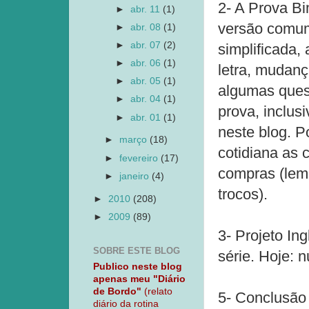
2- A Prova Bi
►
abr. 11
(1)
versão comum
►
abr. 08
(1)
►
abr. 07
(2)
simplificada,
►
abr. 06
(1)
letra, mudanç
►
abr. 05
(1)
algumas quest
►
abr. 04
(1)
prova, inclus
►
abr. 01
(1)
neste blog. P
►
março
(18)
cotidiana as 
►
fevereiro
(17)
compras (lemo
►
janeiro
(4)
trocos).
►
2010
(208)
►
2009
(89)
3- Projeto In
SOBRE ESTE BLOG
série. Hoje: 
Publico neste blog
apenas meu "Diário
de Bordo"
(relato
5- Conclusão
diário da rotina