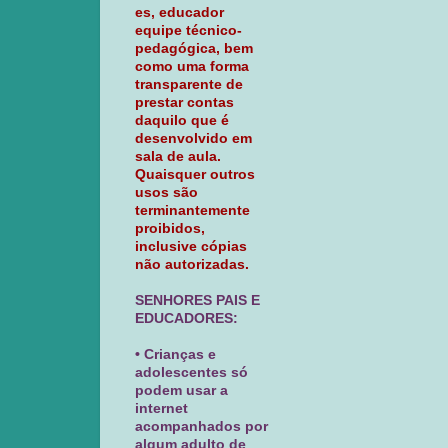
es, educador
equipe técnico-
pedagógica, bem
como uma forma
transparente de
prestar contas
daquilo que é
desenvolvido em
sala de aula.
Quaisquer outros
usos são
terminantemente
proibidos,
inclusive cópias
não autorizadas.
SENHORES PAIS E
EDUCADORES:
• Crianças e
adolescentes só
podem usar a
internet
acompanhados por
algum adulto de