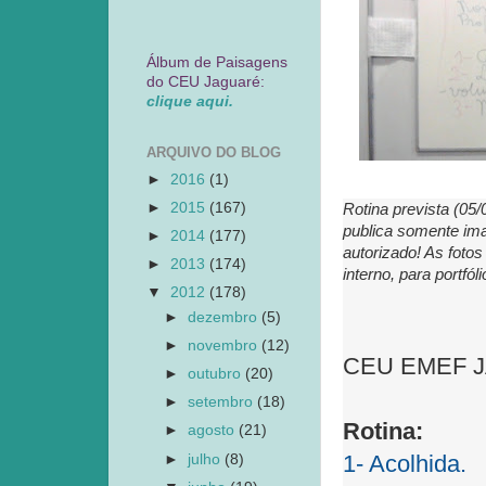
Álbum de Paisagens
do CEU Jaguaré:
clique aqui.
ARQUIVO DO BLOG
►
2016
(1)
►
2015
(167)
Rotina prevista (05
publica somente ima
►
2014
(177)
autorizado! As foto
►
2013
(174)
interno, para portfó
▼
2012
(178)
►
dezembro
(5)
►
novembro
(12)
CEU EMEF JAG
►
outubro
(20)
►
setembro
(18)
Rotina:
►
agosto
(21)
►
julho
(8)
1- Acolhida.