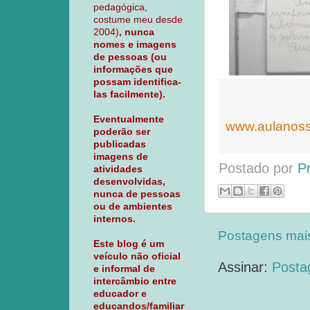
pedagógica,
costume meu desde
2004)
, nunca
nomes e imagens
de pessoas (ou
informações que
possam identifica-
las facilmente).
Eventualmente
www.aulanoss
poderão ser
publicadas
imagens de
Postado por
P
atividades
desenvolvidas,
nunca de pessoas
ou de ambientes
internos.
Postagens mai
Este blog é um
veículo não oficial
Assinar:
Posta
e informal de
intercâmbio entre
educador e
educandos/familiar