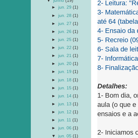
▼
junho
(19)
2- Leitura: "
►
jun. 29
(1)
3- Matemática
►
jun. 28
(1)
até 64 (tabela
►
jun. 27
(1)
4- Ensaio da 
►
jun. 26
(1)
5- Recreio (0
►
jun. 25
(1)
►
jun. 22
(1)
6- Sala de lei
►
jun. 21
(1)
7- Informátic
►
jun. 20
(1)
8- Finalizaçã
►
jun. 19
(1)
►
jun. 18
(1)
Detalhes:
►
jun. 15
(1)
1- Bom dia, o
►
jun. 14
(1)
aula (o que e
►
jun. 13
(1)
►
jun. 12
(1)
ensaios e a a
►
jun. 11
(1)
►
jun. 06
(1)
2- Iniciamos 
▼
jun. 05
(1)