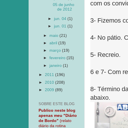
com os convi
05 de junho
de 2012
►
jun. 04
(1)
3- Fizemos co
►
jun. 01
(1)
►
maio
(21)
4- No pátio. 
►
abril
(19)
►
março
(19)
5- Recreio.
►
fevereiro
(15)
►
janeiro
(1)
6 e 7- Com re
►
2011
(196)
►
2010
(208)
8- Término da
►
2009
(89)
abaixo.
SOBRE ESTE BLOG
Publico neste blog
apenas meu "Diário
de Bordo"
(relato
diário da rotina