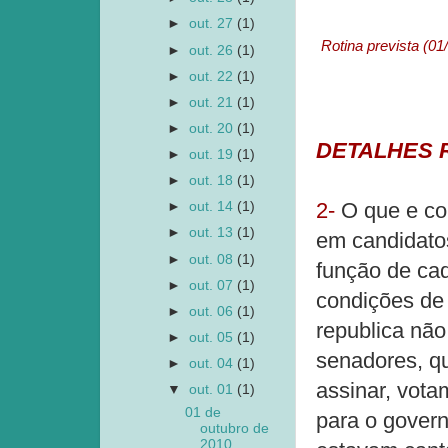
►
out. 27
(1)
Rotina prevista (0
►
out. 26
(1)
►
out. 22
(1)
►
out. 21
(1)
►
out. 20
(1)
DETALHES 
►
out. 19
(1)
►
out. 18
(1)
2-
O que e com
►
out. 14
(1)
►
out. 13
(1)
em candidato
►
out. 08
(1)
função de ca
►
out. 07
(1)
condições de 
►
out. 06
(1)
republica não
►
out. 05
(1)
senadores, qu
►
out. 04
(1)
assinar, vota
▼
out. 01
(1)
01 de
para o govern
outubro de
2010