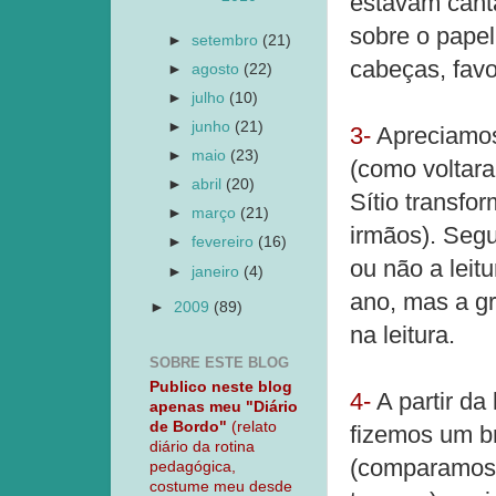
estavam canta
sobre o pape
►
setembro
(21)
cabeças, fav
►
agosto
(22)
►
julho
(10)
►
junho
(21)
3-
Apreciamos
►
maio
(23)
(como voltar
►
abril
(20)
Sítio transfo
►
março
(21)
irmãos). Seg
►
fevereiro
(16)
ou não a leit
►
janeiro
(4)
ano, mas a gr
►
2009
(89)
na leitura.
SOBRE ESTE BLOG
Publico neste blog
4-
A partir da
apenas meu "Diário
de Bordo"
(relato
fizemos um b
diário da rotina
(comparamos 
pedagógica,
costume meu desde