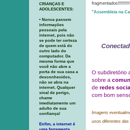
fragmentados!!!!!!!!
CRIANÇAS E
ADOLESCENTES:
"Assembleia na Car
• Nunca passem
informações
pessoais pela
internet, pois não
se pode ter certeza
Conectado
de quem está do
outro lado do
computador. Da
mesma forma que
você não abre a
O subdiretório 
porta de sua casa a
desconhecidos,
sobre a
comuni
não se abra na
de
redes socia
internet. Qualquer
sinal de perigo,
com bom sens
chame
imediatamente um
adulto de sua
Imagens eventualmen
confiança!
usos diferentes das 
Enfim, a internet é
uma ferramenta