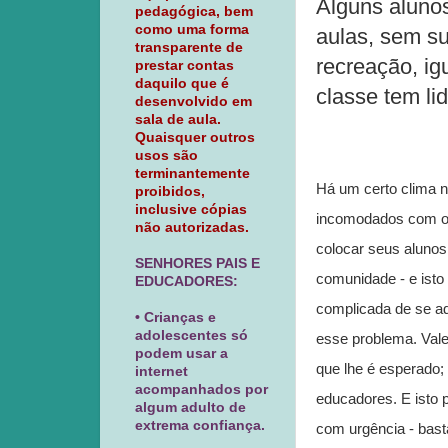
Alguns alunos
pedagógica, bem
como uma forma
aulas, sem s
transparente de
recreação, ig
prestar contas
daquilo que é
classe tem li
desenvolvido em
sala de aula.
Quaisquer outros
usos são
terminantemente
Há um certo clima 
proibidos,
inclusive cópias
incomodados com o b
não autorizadas.
colocar seus aluno
SENHORES PAIS E
comunidade - e isto
EDUCADORES:
complicada de se ad
• Crianças e
adolescentes só
esse problema. Vale
podem usar a
que lhe é esperado
internet
acompanhados por
educadores. E isto 
algum adulto de
extrema confiança.
com urgência - bast