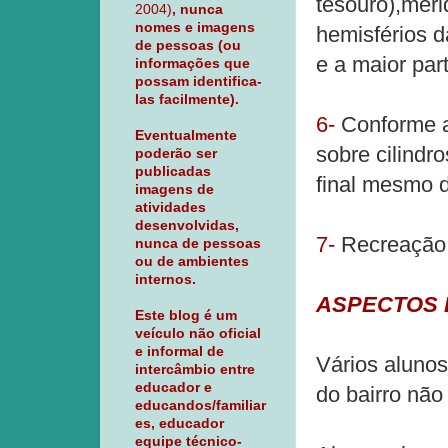
tesouro),merid
2004)
, nunca
nomes e imagens
hemisférios d
de pessoas (ou
e a maior par
informações que
possam identifica-
las facilmente).
6-
Conforme as
Eventualmente
sobre cilindr
poderão ser
publicadas
final mesmo d
imagens de
atividades
desenvolvidas,
7-
Recreação 
nunca de pessoas
ou de ambientes
internos.
ASPECTOS 
Este blog é um
veículo não oficial
e informal de
Vários alunos
intercâmbio entre
educador e
do bairro não
educandos/familiar
es, educador
equipe técnico-