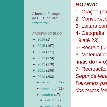
ROTINA:
1- Oração (nã
Álbum de Paisagens
2- Conversa s
do CEU Jaguaré:
clique aqui.
3- Leitura co
4- Geografia:
ARQUIVO DO BLOG
19 até 23).
►
2016
(1)
►
2015
(167)
5- Recreio (0
►
2014
(177)
6- Matemática:
►
2013
(174)
finais do livro)
►
2012
(178)
7- Recreação
►
2011
(196)
Segunda feira
▼
2010
(208)
Deixamos par
►
dezembro
(12)
►
novembro
(21)
dos textos jor
▼
outubro
(17)
►
out. 29
(1)
►
out. 28
(1)