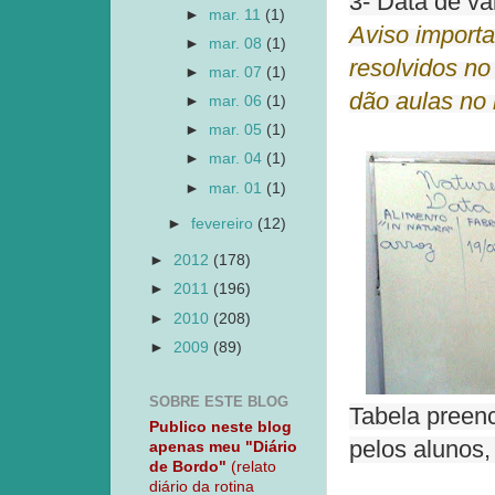
3- Data de va
►
mar. 11
(1)
Aviso importa
►
mar. 08
(1)
resolvidos no
►
mar. 07
(1)
dão aulas no 
►
mar. 06
(1)
►
mar. 05
(1)
►
mar. 04
(1)
►
mar. 01
(1)
►
fevereiro
(12)
►
2012
(178)
►
2011
(196)
►
2010
(208)
►
2009
(89)
SOBRE ESTE BLOG
Tabela preenc
Publico neste blog
pelos alunos,
apenas meu "Diário
de Bordo"
(relato
diário da rotina