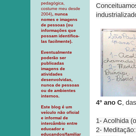
pedagógica,
Conceituamos 
costume meu desde
industrializa
2004)
, nunca
nomes e imagens
de pessoas (ou
informações que
possam identifica-
las facilmente).
Eventualmente
poderão ser
publicadas
imagens de
atividades
desenvolvidas,
nunca de pessoas
ou de ambientes
internos.
4º ano C
, da
Este blog é um
veículo não oficial
e informal de
1- Acolhida (
intercâmbio entre
2- Meditação:
educador e
educandos/familiar