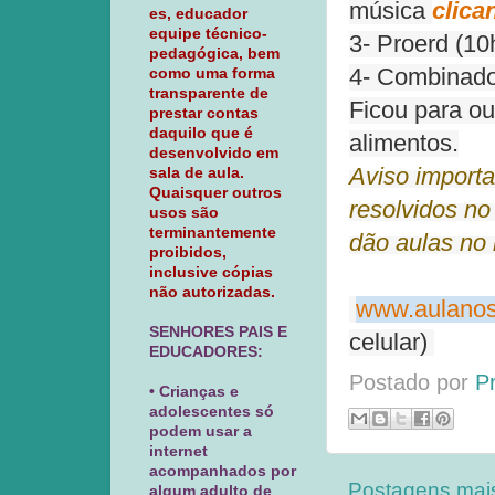
música
clica
es, educador
equipe técnico-
3- Proerd (10
pedagógica, bem
4- Combinados
como uma forma
transparente de
Ficou para ou
prestar contas
daquilo que é
alimentos.
desenvolvido em
Aviso importa
sala de aula.
Quaisquer outros
resolvidos no
usos são
terminantemente
dão aulas no 
proibidos,
inclusive cópias
não autorizadas.
www.aulanos
SENHORES PAIS E
celular)
EDUCADORES:
Postado por
P
• Crianças e
adolescentes só
podem usar a
internet
acompanhados por
Postagens mai
algum adulto de