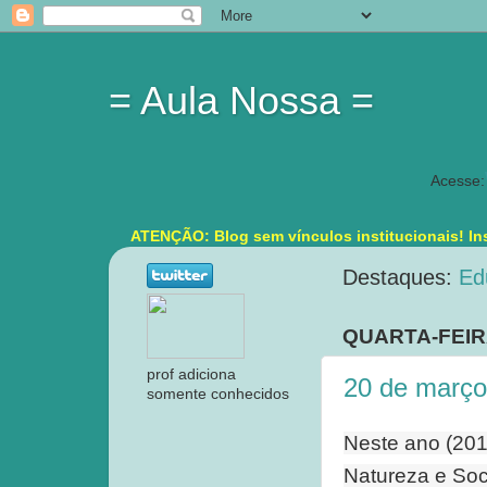
= Aula Nossa =
Acesse:
ATENÇÃO: Blog sem vínculos institucionais! Ins
Destaques:
Ed
QUARTA-FEIR
prof adiciona
20 de março
somente conhecidos
Neste ano (201
Natureza e Soc