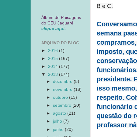
B e C.
Álbum de Paisagens
Conversamos 
do CEU Jaguaré:
clique aqui.
semana pass
compramos, u
ARQUIVO DO BLOG
imposto, que
►
2016
(1)
►
2015
(167)
conservação 
►
2014
(177)
funcionários
▼
2013
(174)
presidente. P
►
dezembro
(5)
isso mesmo, 
►
novembro
(18)
respeito. Co
►
outubro
(13)
funcionário 
►
setembro
(20)
►
agosto
(21)
questão do r
►
julho
(7)
professor nã
►
junho
(20)