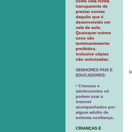
como uma forma
transparente de
prestar contas
daquilo que é
desenvolvido em
sala de aula.
Quaisquer outros
usos são
terminantemente
proibidos,
inclusive cópias
não autorizadas.
SENHORES PAIS E
M
EDUCADORES:
• Crianças e
adolescentes só
podem usar a
internet
acompanhados por
algum adulto de
extrema confiança.
CRIANÇAS E