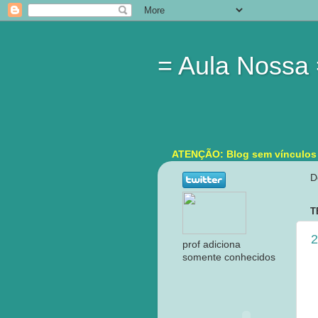
= Aula Nossa
ATENÇÃO: Blog sem vínculos in
D
T
2
prof adiciona
somente conhecidos