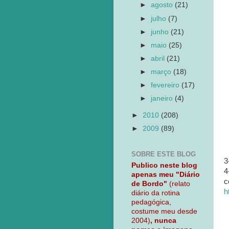
►
agosto
(21)
►
julho
(7)
►
junho
(21)
►
maio
(25)
►
abril
(21)
►
março
(18)
►
fevereiro
(17)
►
janeiro
(4)
►
2010
(208)
►
2009
(89)
SOBRE ESTE BLOG
3
Publico neste blog
4
apenas meu "Diário
c
de Bordo"
(relato
h
diário da rotina
pedagógica,
costume meu desde
2004)
, nunca