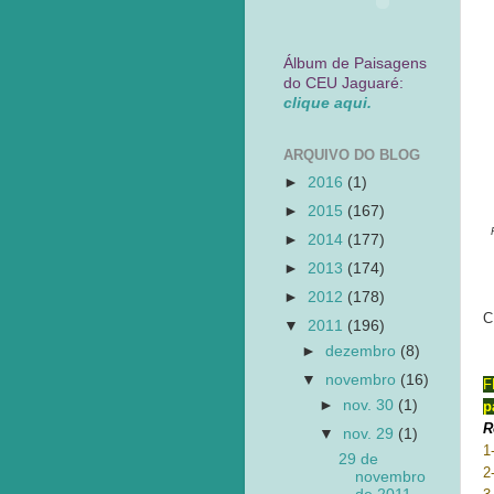
Álbum de Paisagens
do CEU Jaguaré:
clique aqui.
ARQUIVO DO BLOG
►
2016
(1)
►
2015
(167)
►
2014
(177)
►
2013
(174)
►
2012
(178)
C
▼
2011
(196)
►
dezembro
(8)
▼
novembro
(16)
F
►
nov. 30
(1)
p
R
▼
nov. 29
(1)
1
29 de
2
novembro