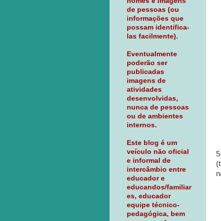
nomes e imagens
de pessoas (ou
informações que
possam identifica-
las facilmente).
Eventualmente
poderão ser
publicadas
imagens de
atividades
desenvolvidas,
nunca de pessoas
ou de ambientes
internos.
Este blog é um
veículo não oficial
5
e informal de
(
intercâmbio entre
n
educador e
educandos/familiar
es, educador
equipe técnico-
pedagógica, bem