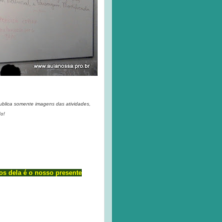
publica somente imagens das atividades,
do!
os dela é o nosso presente