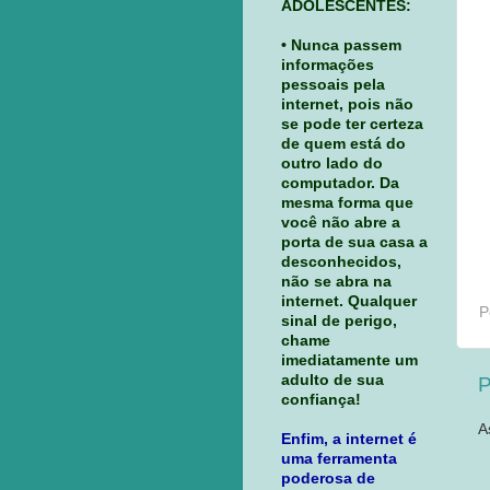
ADOLESCENTES:
• Nunca passem
informações
pessoais pela
internet, pois não
se pode ter certeza
de quem está do
outro lado do
computador. Da
mesma forma que
você não abre a
porta de sua casa a
desconhecidos,
não se abra na
internet. Qualquer
P
sinal de perigo,
chame
imediatamente um
adulto de sua
P
confiança!
A
Enfim, a internet é
uma ferramenta
poderosa de