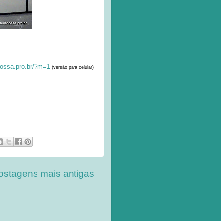
ossa.pro.br/?m=1
(
versão para celular)
ostagens mais antigas