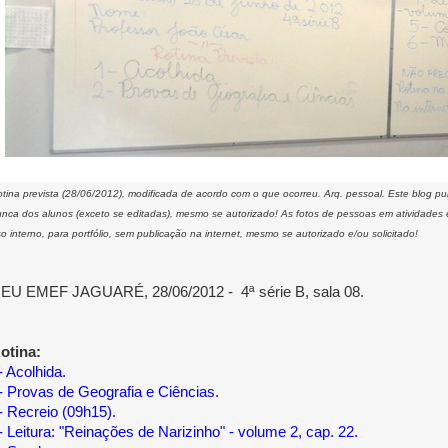
tina prevista (28/06/2012), modificada de acordo com o que ocorreu. Arq. pessoal. Este blog p
nca dos alunos (exceto se editadas), mesmo se autorizado! As fotos de pessoas em atividades
o interno, para portfólio, sem publicação na internet, mesmo se autorizado e/ou solicitado!
EU EMEF JAGUARÉ, 28/06/2012 - 4ª série B, sala 08.
otina:
- Acolhida.
- Provas de Geografia e Ciências.
- Recreio (09h15).
- Leitura: "Reinações de Narizinho" - volume 2, cap. 22.