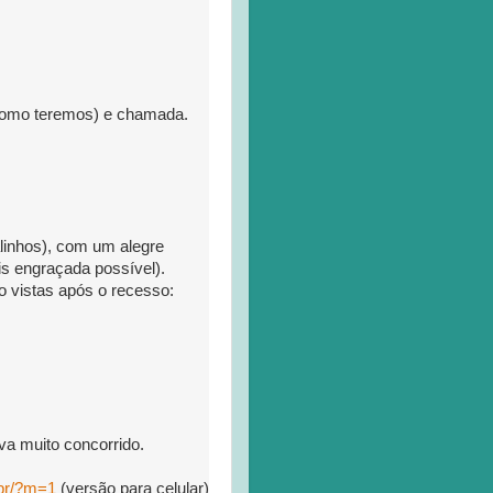
e como teremos) e chamada.
alinhos), com um alegre
is engraçada possível).
 vistas após o recesso:
va muito concorrido.
br/?m=1
(versão para celular)