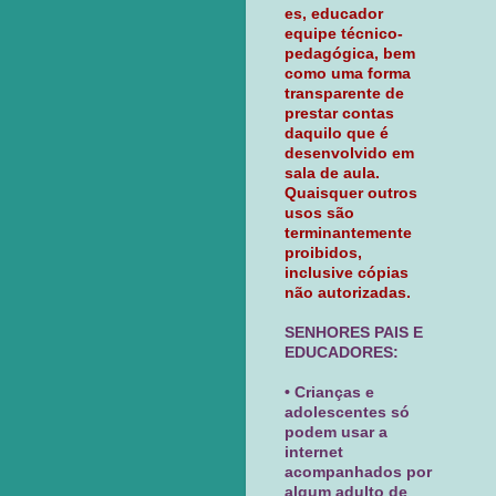
es, educador
equipe técnico-
pedagógica, bem
como uma forma
transparente de
prestar contas
daquilo que é
desenvolvido em
sala de aula.
Quaisquer outros
usos são
terminantemente
proibidos,
inclusive cópias
não autorizadas.
SENHORES PAIS E
EDUCADORES:
• Crianças e
adolescentes só
podem usar a
internet
acompanhados por
algum adulto de