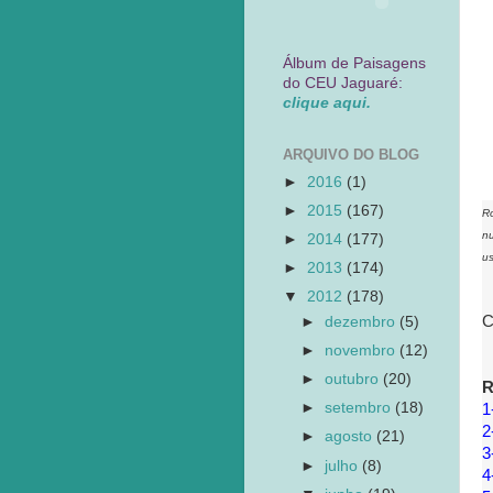
Álbum de Paisagens
do CEU Jaguaré:
clique aqui.
ARQUIVO DO BLOG
►
2016
(1)
►
2015
(167)
Ro
nu
►
2014
(177)
us
►
2013
(174)
▼
2012
(178)
C
►
dezembro
(5)
►
novembro
(12)
►
outubro
(20)
R
►
setembro
(18)
1
2
►
agosto
(21)
3
►
julho
(8)
4