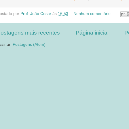
ostado por
Prof. João Cesar
às
16:53
Nenhum comentário:
ostagens mais recentes
Página inicial
P
ssinar:
Postagens (Atom)