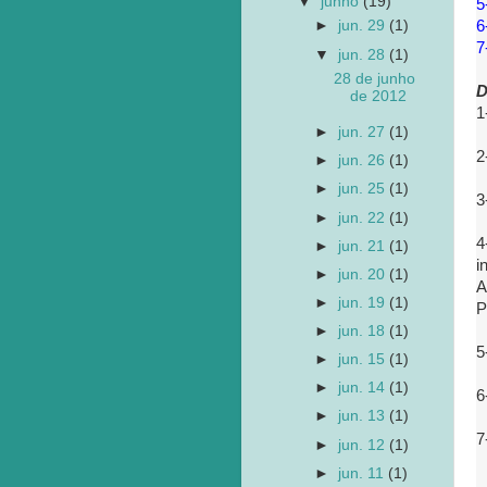
▼
junho
(19)
5
6
►
jun. 29
(1)
7
▼
jun. 28
(1)
28 de junho
D
de 2012
1
►
jun. 27
(1)
2
►
jun. 26
(1)
►
jun. 25
(1)
3
►
jun. 22
(1)
4
►
jun. 21
(1)
i
►
jun. 20
(1)
A
►
jun. 19
(1)
P
►
jun. 18
(1)
5
►
jun. 15
(1)
►
jun. 14
(1)
6
►
jun. 13
(1)
7
►
jun. 12
(1)
►
jun. 11
(1)