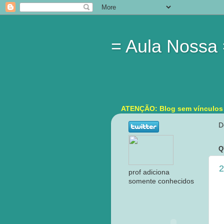
= Aula Nossa
ATENÇÃO: Blog sem vínculos in
D
Q
2
prof adiciona
somente conhecidos