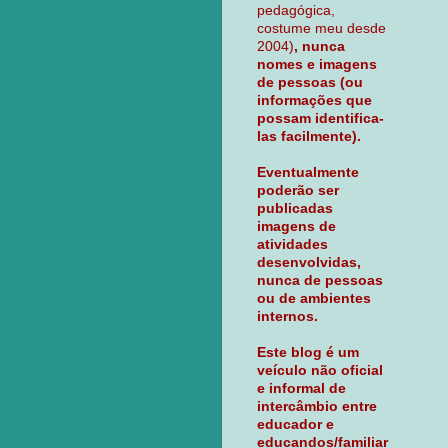
pedagógica,
costume meu desde
2004)
, nunca
nomes e imagens
de pessoas (ou
informações que
possam identifica-
las facilmente).
Eventualmente
poderão ser
publicadas
imagens de
atividades
desenvolvidas,
nunca de pessoas
ou de ambientes
internos.
Este blog é um
veículo não oficial
e informal de
intercâmbio entre
educador e
educandos/familiar