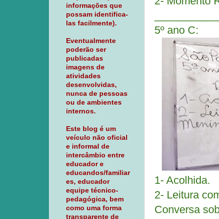
2- Momento R
informações que
___________
possam identifica-
las facilmente).
5º ano C:
Eventualmente
poderão ser
publicadas
imagens de
atividades
desenvolvidas,
nunca de pessoas
ou de ambientes
internos.
Este blog é um
veículo não oficial
e informal de
intercâmbio entre
educador e
educandos/familiar
1- Acolhida.
es, educador
equipe técnico-
2- Leitura co
pedagógica, bem
Conversa sobr
como uma forma
transparente de