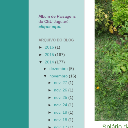
Álbum de Paisagens
do CEU Jaguaré:
clique aqui.
ARQUIVO DO BLOG
►
2016
(1)
►
2015
(167)
▼
2014
(177)
►
dezembro
(5)
▼
novembro
(16)
►
nov. 27
(1)
►
nov. 26
(1)
►
nov. 25
(1)
►
nov. 24
(1)
►
nov. 19
(1)
►
nov. 18
(1)
Solário 
►
nov. 17
(1)