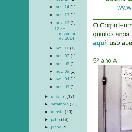
www.
►
nov. 14
(1)
►
nov. 13
(1)
___________
▼
nov. 12
(1)
O Corpo Huma
12 de
quintos anos.
novembro
de 2014
aqui
. uso ap
►
nov. 11
(1)
___________
►
nov. 07
(1)
5º ano A:
►
nov. 06
(1)
►
nov. 05
(1)
►
nov. 04
(1)
►
nov. 03
(1)
►
outubro
(17)
►
setembro
(21)
►
agosto
(20)
►
julho
(18)
►
junho
(9)