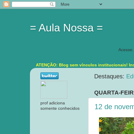
= Aula Nossa =
Acesse:
ATENÇÃO: Blog sem vínculos institucionais! Ins
Destaques:
Ed
QUARTA-FEIR
prof adiciona
12 de novem
somente conhecidos