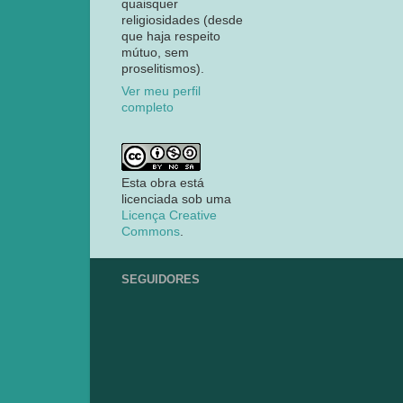
quaisquer
religiosidades (desde
que haja respeito
mútuo, sem
proselitismos).
Ver meu perfil
completo
Esta obra está
licenciada sob uma
Licença Creative
Commons
.
SEGUIDORES