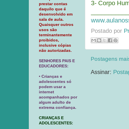
3- Corpo Hum
prestar contas
daquilo que é
___________
desenvolvido em
www.aulanoss
sala de aula.
Quaisquer outros
usos são
Postado por
P
terminantemente
proibidos,
inclusive cópias
não autorizadas.
Postagens mai
SENHORES PAIS E
EDUCADORES:
Assinar:
Posta
• Crianças e
adolescentes só
podem usar a
internet
acompanhados por
algum adulto de
extrema confiança.
CRIANÇAS E
ADOLESCENTES: