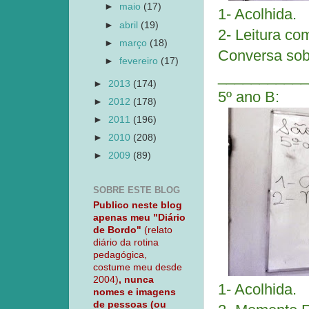
►
maio
(17)
1- Acolhida.
►
abril
(19)
2- Leitura co
►
março
(18)
Conversa sobr
►
fevereiro
(17)
___________
►
2013
(174)
5º ano B:
►
2012
(178)
►
2011
(196)
►
2010
(208)
►
2009
(89)
SOBRE ESTE BLOG
Publico neste blog
apenas meu "Diário
de Bordo"
(relato
diário da rotina
pedagógica,
costume meu desde
2004)
, nunca
1- Acolhida.
nomes e imagens
de pessoas (ou