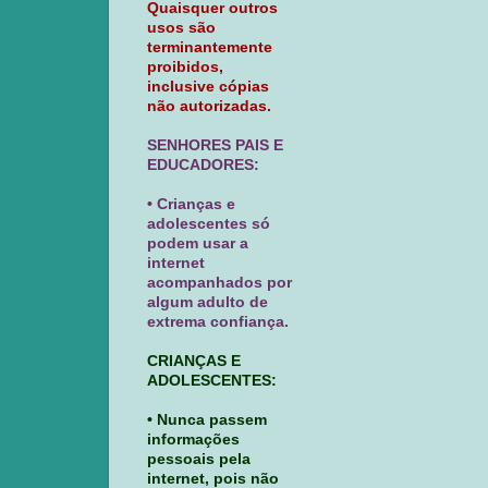
Quaisquer outros
usos são
terminantemente
proibidos,
inclusive cópias
não autorizadas.
SENHORES PAIS E
EDUCADORES:
• Crianças e
adolescentes só
podem usar a
internet
acompanhados por
algum adulto de
extrema confiança.
CRIANÇAS E
ADOLESCENTES:
• Nunca passem
informações
pessoais pela
internet, pois não