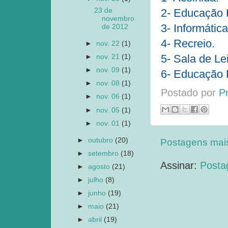
23 de
2- Educação F
novembro
3- Informática
de 2012
4- Recreio.
►
nov. 22
(1)
5- Sala de Lei
►
nov. 21
(1)
►
nov. 09
(1)
6- Educação F
►
nov. 08
(1)
Postado por
P
►
nov. 06
(1)
►
nov. 05
(1)
►
nov. 01
(1)
►
outubro
(20)
Postagens mai
►
setembro
(18)
Assinar:
Posta
►
agosto
(21)
►
julho
(8)
►
junho
(19)
►
maio
(21)
►
abril
(19)