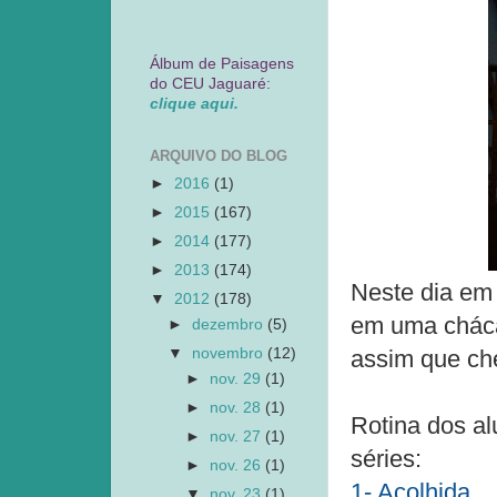
Álbum de Paisagens
do CEU Jaguaré:
clique aqui.
ARQUIVO DO BLOG
►
2016
(1)
►
2015
(167)
►
2014
(177)
►
2013
(174)
Neste dia em 
▼
2012
(178)
em uma cháca
►
dezembro
(5)
▼
novembro
(12)
assim que ch
►
nov. 29
(1)
►
nov. 28
(1)
Rotina dos al
►
nov. 27
(1)
séries:
►
nov. 26
(1)
1- Acolhida.
▼
nov. 23
(1)