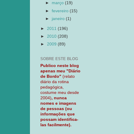
►
março
(19)
►
fevereiro
(15)
►
janeiro
(1)
►
2011
(196)
►
2010
(208)
►
2009
(89)
SOBRE ESTE BLOG
Publico neste blog
apenas meu "Diário
de Bordo"
(relato
diário da rotina
pedagógica,
costume meu desde
2004)
, nunca
nomes e imagens
de pessoas (ou
informações que
possam identifica-
las facilmente).