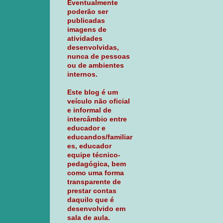
Eventualmente
poderão ser
publicadas
imagens de
atividades
desenvolvidas,
nunca de pessoas
ou de ambientes
internos.
Este blog é um
veículo não oficial
e informal de
intercâmbio entre
educador e
educandos/familiar
es, educador
equipe técnico-
pedagógica, bem
como uma forma
transparente de
prestar contas
daquilo que é
desenvolvido em
sala de aula.