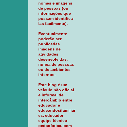
nomes e imagens
de pessoas (ou
informações que
possam identifica-
las facilmente).
Eventualmente
poderão ser
publicadas
imagens de
atividades
desenvolvidas,
nunca de pessoas
ou de ambientes
internos.
Este blog é um
veículo não oficial
e informal de
intercâmbio entre
educador e
educandos/familiar
es, educador
equipe técnico-
pedagógica, bem