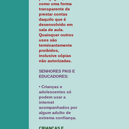
como uma forma
transparente de
prestar contas
daquilo que é
desenvolvido em
sala de aula.
Quaisquer outros
usos são
terminantemente
proibidos,
inclusive cópias
não autorizadas.
SENHORES PAIS E
EDUCADORES:
• Crianças e
adolescentes só
podem usar a
internet
acompanhados por
algum adulto de
extrema confiança.
CRIANÇAS E