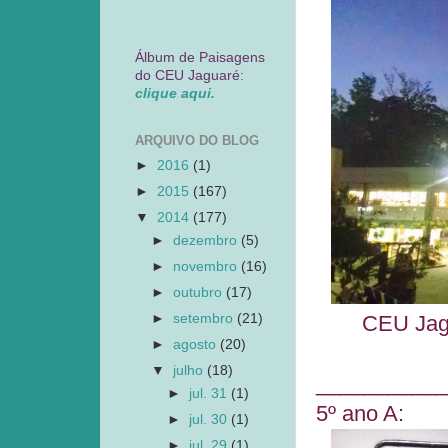
Álbum de Paisagens
do CEU Jaguaré:
clique aqui.
ARQUIVO DO BLOG
►
2016
(1)
►
2015
(167)
▼
2014
(177)
►
dezembro
(5)
►
novembro
(16)
►
outubro
(17)
►
setembro
(21)
CEU Jagu
►
agosto
(20)
▼
julho
(18)
___________
►
jul. 31
(1)
5º ano A:
►
jul. 30
(1)
►
jul. 29
(1)