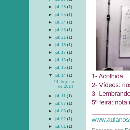
►
jul. 28
(1)
►
jul. 25
(1)
►
jul. 24
(1)
►
jul. 23
(1)
►
jul. 21
(1)
►
jul. 18
(1)
►
jul. 17
(1)
►
jul. 16
(1)
►
jul. 15
(1)
1- Acolhida.
▼
jul. 14
(1)
14 de julho
2- Vídeos: ri
de 2014
3- Lembrando
►
jul. 11
(1)
5ª feira: nota
►
jul. 07
(1)
___________
►
jul. 03
(1)
www.aulanoss
►
jul. 02
(1)
►
jul. 01
(1)