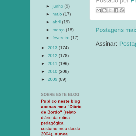
Postado por
P
►
junho
(9)
►
maio
(17)
►
abril
(19)
Postagens mai
►
março
(18)
►
fevereiro
(17)
Assinar:
Posta
►
2013
(174)
►
2012
(178)
►
2011
(196)
►
2010
(208)
►
2009
(89)
SOBRE ESTE BLOG
Publico neste blog
apenas meu "Diário
de Bordo"
(relato
diário da rotina
pedagógica,
costume meu desde
2004)
, nunca