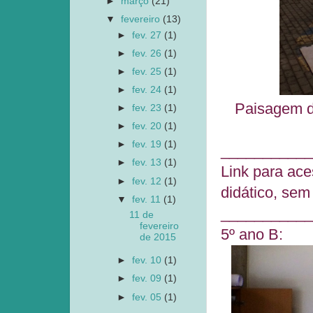
►
março
(21)
▼
fevereiro
(13)
►
fev. 27
(1)
►
fev. 26
(1)
►
fev. 25
(1)
►
fev. 24
(1)
Paisagem da
►
fev. 23
(1)
►
fev. 20
(1)
►
fev. 19
(1)
___________
►
fev. 13
(1)
Link para ace
►
fev. 12
(1)
didático, sem 
▼
fev. 11
(1)
___________
11 de
fevereiro
5º ano B:
de 2015
►
fev. 10
(1)
►
fev. 09
(1)
►
fev. 05
(1)