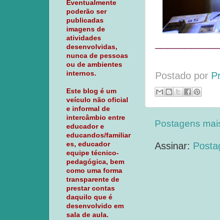
Eventualmente
poderão ser
publicadas
imagens de
atividades
___________
desenvolvidas,
nunca de pessoas
ou de ambientes
internos.
Postado por
P
Este blog é um
veículo não oficial
e informal de
intercâmbio entre
Postagens mai
educador e
educandos/familiar
es, educador
Assinar:
Posta
equipe técnico-
pedagógica, bem
como uma forma
transparente de
prestar contas
daquilo que é
desenvolvido em
sala de aula.