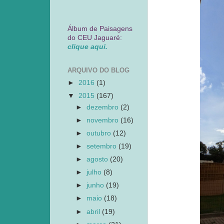
Álbum de Paisagens
do CEU Jaguaré:
clique aqui.
ARQUIVO DO BLOG
►
2016
(1)
▼
2015
(167)
►
dezembro
(2)
►
novembro
(16)
►
outubro
(12)
►
setembro
(19)
►
agosto
(20)
►
julho
(8)
►
junho
(19)
►
maio
(18)
►
abril
(19)