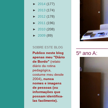
►
2014
(177)
►
2013
(174)
►
2012
(178)
►
2011
(196)
►
2010
(208)
►
2009
(89)
___________
SOBRE ESTE BLOG
5º ano A:
Publico neste blog
apenas meu "Diário
de Bordo"
(relato
diário da rotina
pedagógica,
costume meu desde
2004)
, nunca
nomes e imagens
de pessoas (ou
informações que
possam identifica-
las facilmente).