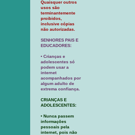
Quaisquer outros
usos são
terminantemente
proibidos,
inclusive cópias
não autorizadas.
SENHORES PAIS E
EDUCADORES:
• Crianças e
adolescentes só
podem usar a
internet
acompanhados por
algum adulto de
extrema confiança.
CRIANÇAS E
ADOLESCENTES:
• Nunca passem
informações
pessoais pela
internet, pois não