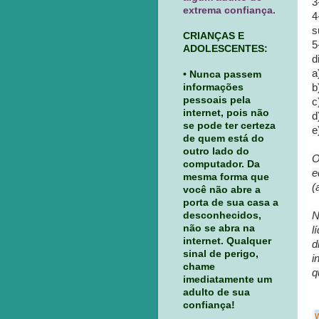
3
extrema confiança.
4
s
CRIANÇAS E
5
ADOLESCENTES:
d
a
• Nunca passem
informações
b
pessoais pela
c
internet, pois não
d
se pode ter certeza
e
de quem está do
outro lado do
O
computador. Da
e
mesma forma que
(
você não abre a
porta de sua casa a
desconhecidos,
N
não se abra na
l
internet. Qualquer
d
sinal de perigo,
i
chame
q
imediatamente um
adulto de sua
confiança!