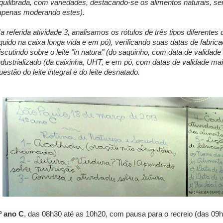
quilibrada, com variedades, destacando-se os alimentos naturais, s
apenas moderando estes).
a referida atividade 3, analisamos os rótulos de três tipos diferentes d
íquido na caixa longa vida e em pó), verificando suas datas de fabri
iscutindo sobre o leite "in natura" (do saquinho, com data de validade r
ndustrializado (da caixinha, UHT, e em pó, com datas de validade 
uestão do leite integral e do leite desnatado.
º ano C
, das 08h30 até as 10h20, com pausa para o recreio (das 09h