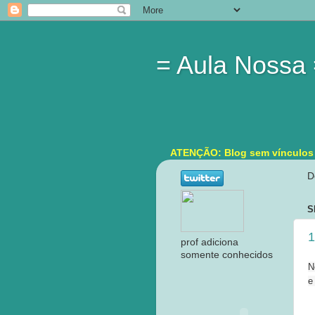
= Aula Nossa
ATENÇÃO: Blog sem vínculos in
D
S
1
prof adiciona
somente conhecidos
N
e