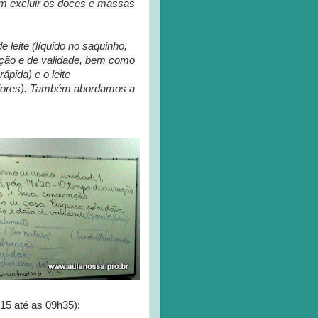
em excluir os doces e massas
e leite (líquido no saquinho,
cação e de validade, bem como
ápida) e o leite
maiores). Também abordamos a
15 até as 09h35):