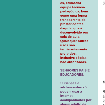
es, educador
q
equipe técnico-
pedagógica, bem
como uma forma
transparente de
prestar contas
daquilo que é
desenvolvido em
sala de aula.
Quaisquer outros
usos são
terminantemente
proibidos,
inclusive cópias
não autorizadas.
SENHORES PAIS E
EDUCADORES:
4
• Crianças e
adolescentes só
podem usar a
R
internet
1
acompanhados por
2
algum adulto de