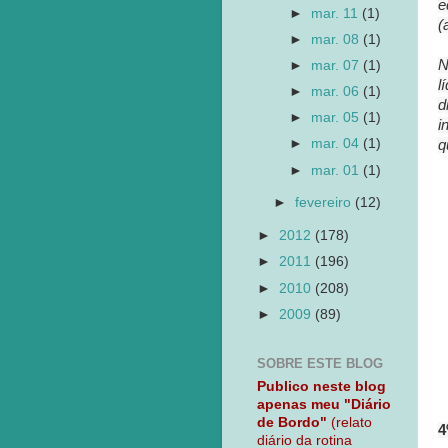
e
►
mar. 11
(1)
(
►
mar. 08
(1)
N
►
mar. 07
(1)
l
►
mar. 06
(1)
d
►
mar. 05
(1)
i
►
mar. 04
(1)
q
►
mar. 01
(1)
►
fevereiro
(12)
►
2012
(178)
►
2011
(196)
►
2010
(208)
►
2009
(89)
SOBRE ESTE BLOG
Publico neste blog
apenas meu "Diário
de Bordo"
(relato
4
diário da rotina