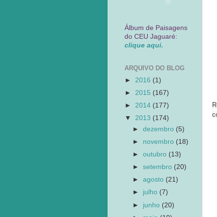
Álbum de Paisagens
do CEU Jaguaré:
clique aqui.
ARQUIVO DO BLOG
►
2016
(1)
►
2015
(167)
R
►
2014
(177)
c
▼
2013
(174)
►
dezembro
(5)
►
novembro
(18)
►
outubro
(13)
►
setembro
(20)
►
agosto
(21)
►
julho
(7)
►
junho
(20)