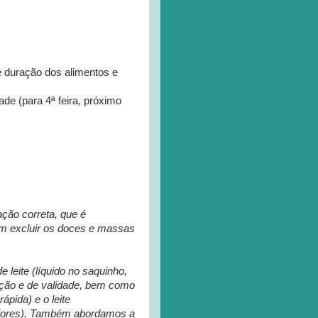
de duração dos alimentos e
ade (para 4ª feira, próximo
ação correta, que é
em excluir os doces e massas
e leite (líquido no saquinho,
cação e de validade, bem como
ápida) e o leite
maiores). Também abordamos a