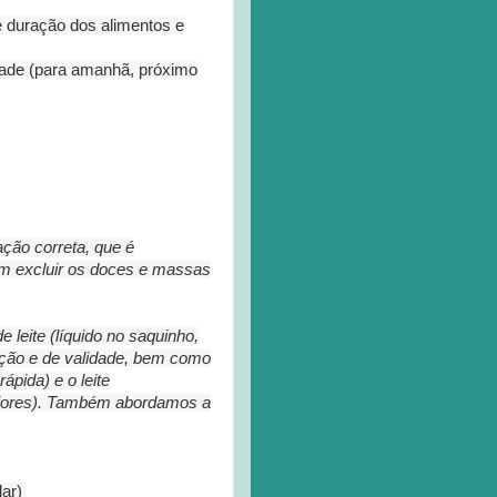
de duração dos alimentos e
idade (para amanhã, próximo
ação correta, que é
em excluir os doces e massas
e leite (líquido no saquinho,
cação e de validade, bem como
ápida) e o leite
maiores). Também abordamos a
lar)