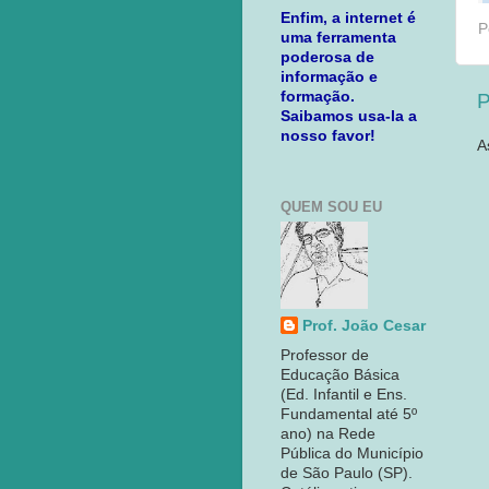
Enfim, a internet é
P
uma ferramenta
poderosa de
informação e
formação.
P
Saibamos usa-la a
nosso favor!
A
QUEM SOU EU
Prof. João Cesar
Professor de
Educação Básica
(Ed. Infantil e Ens.
Fundamental até 5º
ano) na Rede
Pública do Município
de São Paulo (SP).