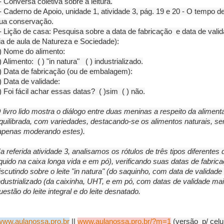
- Conversa coletiva sobre a leitura.
- Caderno de Apoio, unidade 1, atividade 3, pág. 19 e 20 - O tempo 
ua conservação.
- Lição de casa: Pesquisa sobre a data de fabricação e data de val
ia de aula de Natureza e Sociedade):
) Nome do alimento:
) Alimento: ( ) "in natura" ( ) industrializado.
) Data de fabricação (ou de embalagem):
) Data de validade:
) Foi fácil achar essas datas? ( )sim ( ) não.
 livro lido mostra o diálogo entre duas meninas a respeito da aliment
quilibrada, com variedades, destacando-se os alimentos naturais, s
apenas moderando estes).
a referida atividade 3, analisamos os rótulos de três tipos diferentes d
íquido na caixa longa vida e em pó), verificando suas datas de fabri
iscutindo sobre o leite "in natura" (do saquinho, com data de validade r
ndustrializado (da caixinha, UHT, e em pó, com datas de validade 
uestão do leite integral e do leite desnatado.
www.aulanossa.pro.br
||
www.aulanossa.pro.br/?m=1
(versão p/ celu