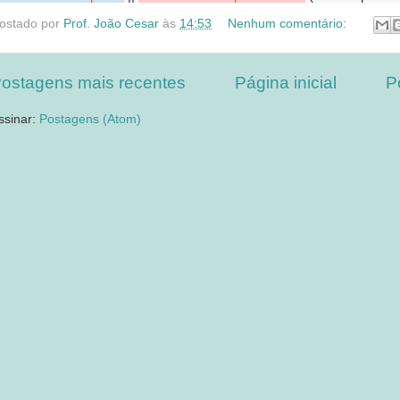
ostado por
Prof. João Cesar
às
14:53
Nenhum comentário:
ostagens mais recentes
Página inicial
P
ssinar:
Postagens (Atom)