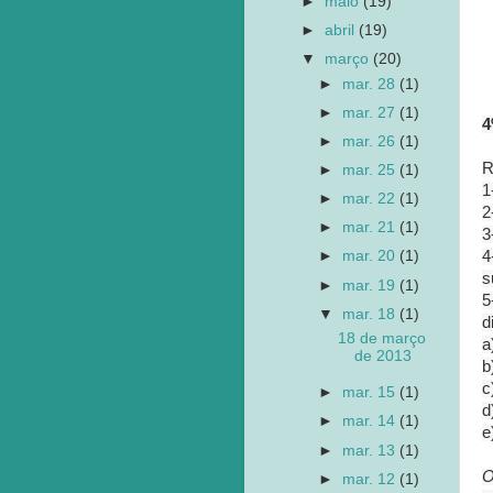
►
maio
(19)
►
abril
(19)
▼
março
(20)
►
mar. 28
(1)
►
mar. 27
(1)
4
►
mar. 26
(1)
R
►
mar. 25
(1)
1
►
mar. 22
(1)
2
►
mar. 21
(1)
3
4
►
mar. 20
(1)
s
►
mar. 19
(1)
5
▼
mar. 18
(1)
d
18 de março
a
de 2013
b
c
►
mar. 15
(1)
d
►
mar. 14
(1)
e
►
mar. 13
(1)
O
►
mar. 12
(1)