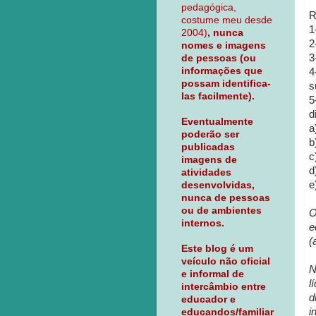
pedagógica,
R
costume meu desde
1
2004)
, nunca
2
nomes e imagens
3
de pessoas (ou
informações que
4
possam identifica-
s
las facilmente).
5
d
Eventualmente
a
poderão ser
b
publicadas
c
imagens de
d
atividades
e
desenvolvidas,
nunca de pessoas
ou de ambientes
O
internos.
e
(
Este blog é um
veículo não oficial
N
e informal de
l
intercâmbio entre
d
educador e
i
educandos/familiar