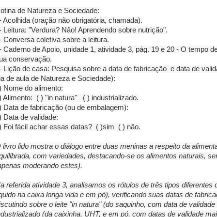
otina de Natureza e Sociedade:
- Acolhida (oração não obrigatória, chamada).
- Leitura: "Verdura? Não! Aprendendo sobre nutrição".
- Conversa coletiva sobre a leitura.
- Caderno de Apoio, unidade 1, atividade 3, pág. 19 e 20 - O tempo 
ua conservação.
- Lição de casa: Pesquisa sobre a data de fabricação e data de valid
ia de aula de Natureza e Sociedade):
) Nome do alimento:
) Alimento: ( ) "in natura" ( ) industrializado.
) Data de fabricação (ou de embalagem):
) Data de validade:
) Foi fácil achar essas datas? ( )sim ( ) não.
 livro lido mostra o diálogo entre duas meninas a respeito da aliment
quilibrada, com variedades, destacando-se os alimentos naturais, s
apenas moderando estes).
a referida atividade 3, analisamos os rótulos de três tipos diferentes d
íquido na caixa longa vida e em pó), verificando suas datas de fabri
iscutindo sobre o leite "in natura" (do saquinho, com data de validade r
ndustrializado (da caixinha, UHT, e em pó, com datas de validade 