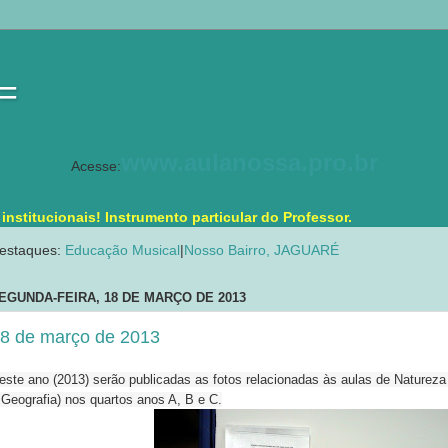
 =
www.aulanossa.pro.br
Acesse:
stitucionais! Instrumento particular do Professor.
estaques:
Educação Musical
|
Nosso Bairro, JAGUARÉ
EGUNDA-FEIRA, 18 DE MARÇO DE 2013
8 de março de 2013
este ano (2013) serão publicadas as fotos relacionadas às aulas de Natureza 
 Geografia) nos quartos anos A, B e C.