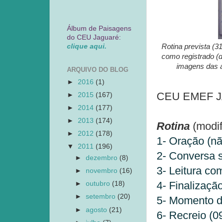
Álbum de Paisagens
do CEU Jaguaré:
Rotina prevista (3
clique aqui.
como registrado (d
imagens das a
ARQUIVO DO BLOG
►
2016
(1)
CEU EMEF JAG
►
2015
(167)
►
2014
(177)
►
2013
(174)
Rotina
(modif
►
2012
(178)
1- Oração (nã
▼
2011
(196)
2- Conversa s
►
dezembro
(8)
3- Leitura co
►
novembro
(16)
4- Finalizaçã
►
outubro
(18)
►
setembro
(20)
5- Momento de
►
agosto
(21)
6- Recreio (0