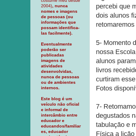
costume meu desde
percebi que m
2004)
, nunca
nomes e imagens
dois alunos f
de pessoas (ou
informações que
retomaremos 
possam identifica-
las facilmente).
5- Momento d
Eventualmente
poderão ser
nossa Escola:
publicadas
alunos param t
imagens de
atividades
livros recebi
desenvolvidas,
nunca de pessoas
curtiram ess
ou de ambientes
Fotos dispon
internos.
Este blog é um
veículo não oficial
7- Retomamos
e informal de
degustados na
intercâmbio entre
educador e
tabulação e 
educandos/familiar
es, educador
Física a liçã