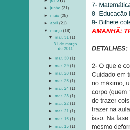
►
julho
(7)
7- Matemática
►
junho
(21)
8- Educação F
►
maio
(25)
9- Bilhete col
►
abril
(21)
AMANHÃ: T
▼
março
(18)
▼
mar. 31
(1)
31 de março
DETALHES:
de 2011
►
mar. 30
(1)
2- O que e c
►
mar. 29
(1)
Cuidado em t
►
mar. 28
(1)
►
mar. 25
(1)
no máximo, u
►
mar. 24
(1)
corpo (quem 
►
mar. 23
(1)
de trazer cois
►
mar. 22
(1)
trazer na aul
►
mar. 21
(1)
isso. Na fase
►
mar. 16
(1)
mesmo deform
►
mar. 15
(1)