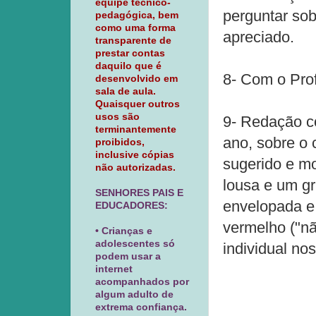
equipe técnico-
perguntar so
pedagógica, bem
como uma forma
apreciado.
transparente de
prestar contas
daquilo que é
8- Com o Pro
desenvolvido em
sala de aula.
Quaisquer outros
usos são
9- Redação c
terminantemente
ano, sobre o 
proibidos,
inclusive cópias
sugerido e mo
não autorizadas.
lousa e um gr
SENHORES PAIS E
envelopada e
EDUCADORES:
vermelho ("nã
• Crianças e
adolescentes só
individual no
podem usar a
internet
acompanhados por
algum adulto de
extrema confiança.