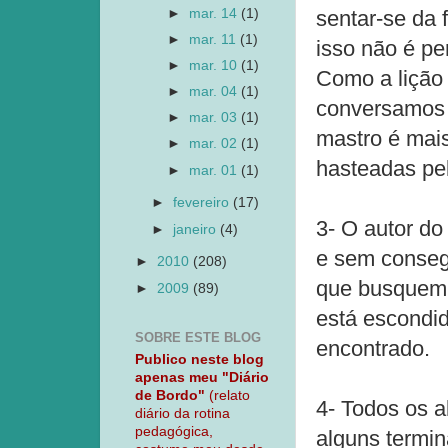
►
mar. 14
(1)
sentar-se da 
►
mar. 11
(1)
isso não é pe
►
mar. 10
(1)
Como a lição 
►
mar. 04
(1)
conversamos s
►
mar. 03
(1)
mastro é mais
►
mar. 02
(1)
hasteadas pel
►
mar. 01
(1)
►
fevereiro
(17)
3- O autor do
►
janeiro
(4)
e sem conseg
►
2010
(208)
que busquem p
►
2009
(89)
está escondid
SOBRE ESTE BLOG
encontrado.
Publico neste blog
apenas meu "Diário
de Bordo"
(relato
4- Todos os a
diário da rotina
pedagógica,
alguns termin