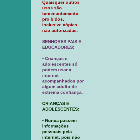
Quaisquer outros
usos são
terminantemente
proibidos,
inclusive cópias
não autorizadas.
SENHORES PAIS E
EDUCADORES:
• Crianças e
adolescentes só
podem usar a
internet
acompanhados por
algum adulto de
extrema confiança.
CRIANÇAS E
ADOLESCENTES:
• Nunca passem
informações
pessoais pela
internet, pois não