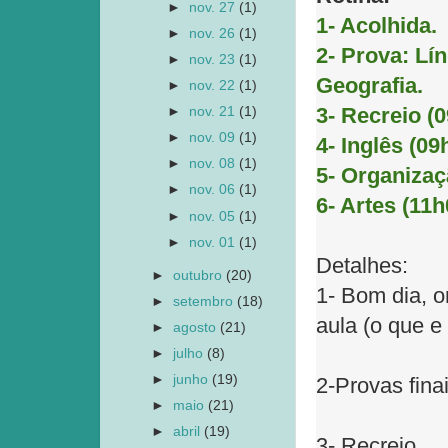
►
nov. 27
(1)
1- Acolhida.
►
nov. 26
(1)
2- Prova: Lí
►
nov. 23
(1)
Geografia.
►
nov. 22
(1)
3- Recreio (0
►
nov. 21
(1)
►
nov. 09
(1)
4- Inglês (09
►
nov. 08
(1)
5- Organizaç
►
nov. 06
(1)
6- Artes (11h
►
nov. 05
(1)
►
nov. 01
(1)
Detalhes:
►
outubro
(20)
1- Bom dia, o
►
setembro
(18)
aula (o que e
►
agosto
(21)
►
julho
(8)
►
junho
(19)
2-Provas fina
►
maio
(21)
►
abril
(19)
3- Recreio.