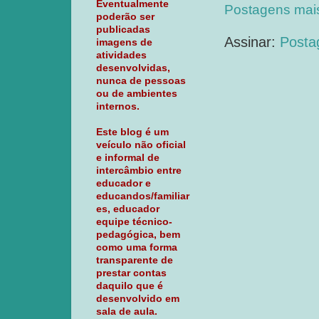
Eventualmente
Postagens mai
poderão ser
publicadas
Assinar:
Posta
imagens de
atividades
desenvolvidas,
nunca de pessoas
ou de ambientes
internos.
Este blog é um
veículo não oficial
e informal de
intercâmbio entre
educador e
educandos/familiar
es, educador
equipe técnico-
pedagógica, bem
como uma forma
transparente de
prestar contas
daquilo que é
desenvolvido em
sala de aula.