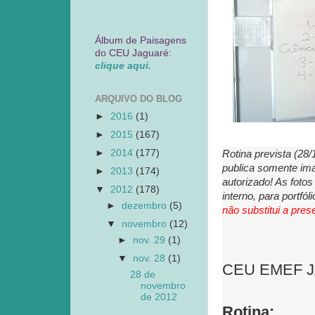
Álbum de Paisagens
do CEU Jaguaré:
clique aqui.
ARQUIVO DO BLOG
►
2016
(1)
►
2015
(167)
►
2014
(177)
Rotina prevista (28
publica somente ima
►
2013
(174)
autorizado! As foto
▼
2012
(178)
interno, para portfó
►
dezembro
(5)
não substitui a pre
▼
novembro
(12)
►
nov. 29
(1)
▼
nov. 28
(1)
CEU EMEF JAG
28 de
novembro
de 2012
Rotina: