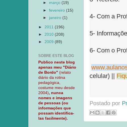
►
março
(19)
►
fevereiro
(15)
4- Com a Prof
►
janeiro
(1)
►
2011
(196)
5- Informaçõe
►
2010
(208)
►
2009
(89)
6- Com o Prof
SOBRE ESTE BLOG
Publico neste blog
www.aulanos
apenas meu "Diário
de Bordo"
(relato
celular) ||
Fiq
diário da rotina
pedagógica,
costume meu desde
2004)
, nunca
nomes e imagens
Postado por
P
de pessoas (ou
informações que
possam identifica-
las facilmente).