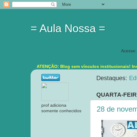
= Aula Nossa =
Acesse:
ATENÇÃO: Blog sem vínculos institucionais! Ins
Destaques:
Ed
QUARTA-FEIR
prof adiciona
28 de novem
somente conhecidos