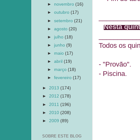
►
novembro
(16)
►
outubro
(17)
___________
►
setembro
(21)
Nesta quint
►
agosto
(20)
___________
►
julho
(18)
Todos os quin
►
junho
(9)
►
maio
(17)
►
abril
(19)
- "Provão".
►
março
(18)
- Piscina.
►
fevereiro
(17)
►
2013
(174)
►
2012
(178)
►
2011
(196)
►
2010
(208)
►
2009
(89)
SOBRE ESTE BLOG