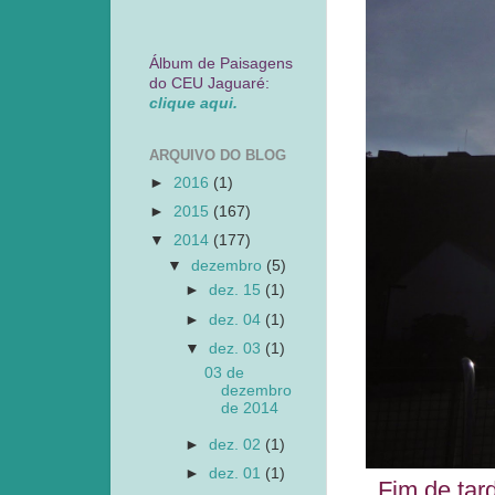
Álbum de Paisagens
do CEU Jaguaré:
clique aqui.
ARQUIVO DO BLOG
►
2016
(1)
►
2015
(167)
▼
2014
(177)
▼
dezembro
(5)
►
dez. 15
(1)
►
dez. 04
(1)
▼
dez. 03
(1)
03 de
dezembro
de 2014
►
dez. 02
(1)
►
dez. 01
(1)
Fim de tar