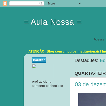
= Aula Nossa =
Acesse:
ATENÇÃO: Blog sem vínculos institucionais! Ins
Destaques:
Ed
QUARTA-FEIR
prof adiciona
03 de dezem
somente conhecidos