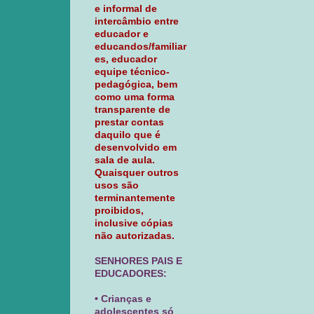
e informal de
intercâmbio entre
educador e
educandos/familiar
es, educador
equipe técnico-
pedagógica, bem
como uma forma
transparente de
prestar contas
daquilo que é
desenvolvido em
sala de aula.
Quaisquer outros
usos são
terminantemente
proibidos,
inclusive cópias
não autorizadas.
SENHORES PAIS E
EDUCADORES:
• Crianças e
adolescentes só