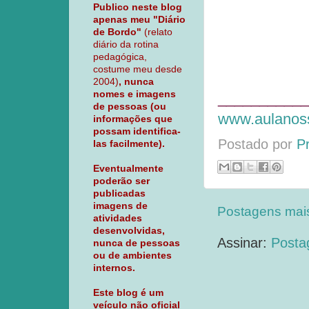
Publico neste blog
apenas meu "Diário
de Bordo"
(relato
diário da rotina
pedagógica,
costume meu desde
2004)
, nunca
nomes e imagens
___________
de pessoas (ou
www.aulanoss
informações que
possam identifica-
Postado por
P
las facilmente).
Eventualmente
poderão ser
publicadas
imagens de
Postagens mai
atividades
desenvolvidas,
Assinar:
Posta
nunca de pessoas
ou de ambientes
internos.
Este blog é um
veículo não oficial