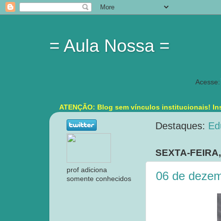
= Aula Nossa =
Acesse:
ATENÇÃO: Blog sem vínculos institucionais! Ins
Destaques:
Ed
SEXTA-FEIRA
prof adiciona
06 de dezem
somente conhecidos