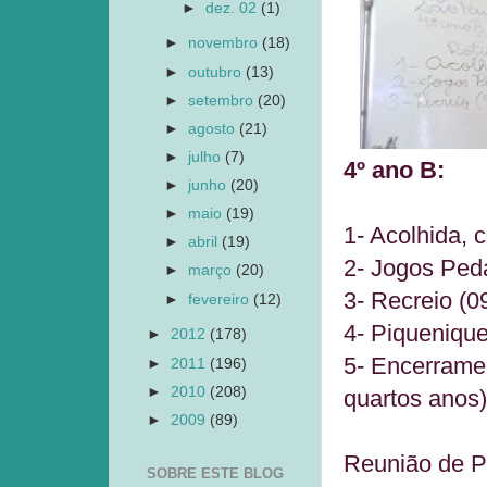
►
dez. 02
(1)
►
novembro
(18)
►
outubro
(13)
►
setembro
(20)
►
agosto
(21)
►
julho
(7)
4º ano B:
►
junho
(20)
►
maio
(19)
1- Acolhida,
►
abril
(19)
2- Jogos Ped
►
março
(20)
3- Recreio (0
►
fevereiro
(12)
4- Piquenique
►
2012
(178)
5- Encerramen
►
2011
(196)
►
2010
(208)
quartos anos)
►
2009
(89)
Reunião de Pa
SOBRE ESTE BLOG