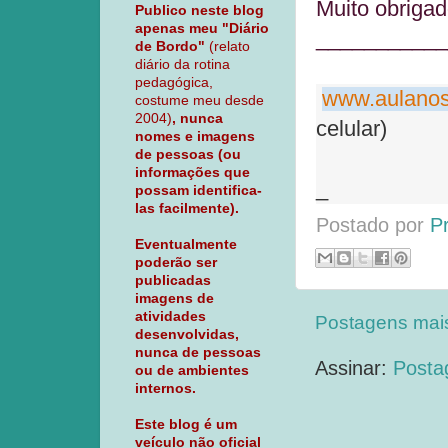
Muito obrigad
Publico neste blog
apenas meu "Diário
___________
de Bordo"
(relato
diário da rotina
pedagógica,
www.aulanos
costume meu desde
2004)
, nunca
celular)
nomes e imagens
de pessoas (ou
informações que
_
possam identifica-
las facilmente).
Postado por
P
Eventualmente
poderão ser
publicadas
imagens de
atividades
Postagens mai
desenvolvidas,
nunca de pessoas
Assinar:
Posta
ou de ambientes
internos.
Este blog é um
veículo não oficial