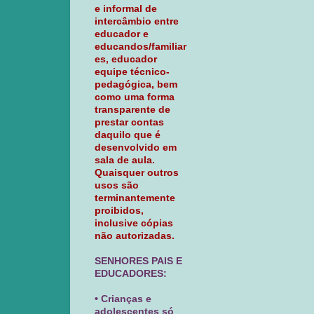
e informal de
intercâmbio entre
educador e
educandos/familiar
es, educador
equipe técnico-
pedagógica, bem
como uma forma
transparente de
prestar contas
daquilo que é
desenvolvido em
sala de aula.
Quaisquer outros
usos são
terminantemente
proibidos,
inclusive cópias
não autorizadas.
SENHORES PAIS E
EDUCADORES:
• Crianças e
adolescentes só