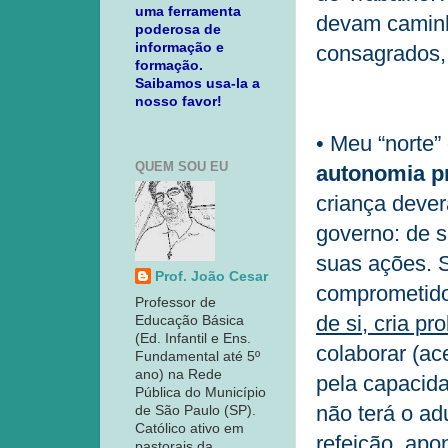
uma ferramenta
devam caminh
poderosa de
informação e
consagrados,
formação.
Saibamos usa-la a
nosso favor!
• Meu “norte”
QUEM SOU EU
autonomia pr
criança dever
governo: de s
suas ações. S
Prof. João Cesar
comprometido,
Professor de
de si, cria p
Educação Básica
(Ed. Infantil e Ens.
colaborar (ac
Fundamental até 5º
ano) na Rede
pela capacida
Pública do Município
não terá o ad
de São Paulo (SP).
Católico ativo em
refeição, apo
pastorais da