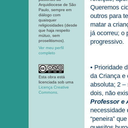
Arquidiocese de São
Queremos cid
Paulo, sempre em
outros para te
diálogo com
quaisquer
matar a crian
religiosidades (desde
que haja respeito
já ocorreu; o
mútuo, sem
progressivo.
proselitismos).
Ver meu perfil
completo
• Prioridade 
da Criança e 
Esta obra está
licenciada sob uma
absoluta; 2 –
Licença Creative
dois, não exi
Commons
.
Professor e 
necessidade d
“peneira” que
quesitos buro