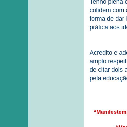
Tenho plena 
colidem com a
forma de dar
prática aos i
Acredito e ad
amplo respeit
de citar dois
pela educaçã
“Manifestem,
“Voc