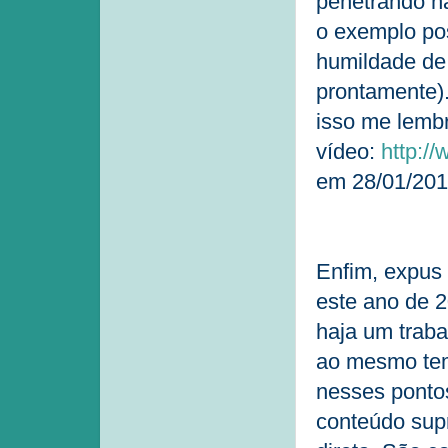
penetrando n
o exemplo pos
humildade de
prontamente)
isso me lembr
vídeo:
http:/
em 28/01/201
Enfim, expus
este ano de 
haja um traba
ao mesmo tem
nesses ponto
conteúdo supr