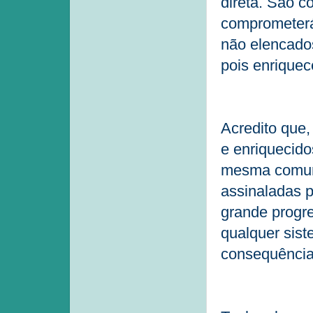
direta. São c
comprometerá
não elencados
pois enriquec
Acredito que,
e enriquecid
mesma comuni
assinaladas p
grande progre
qualquer sist
consequência