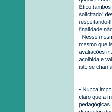
Ético (ambos
solicitado” d
respeitando-l
finalidade não
Nesse mesmo 
mesmo que iss
avaliações in
acolhida e va
isto se cham
• Nunca impo
claro que a 
pedagógicas. 
diferentes do