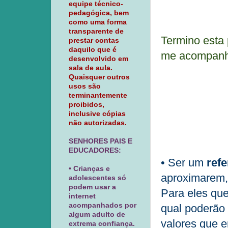
equipe técnico-
pedagógica, bem
como uma forma
transparente de
Termino esta
prestar contas
daquilo que é
me acompanha
desenvolvido em
sala de aula.
Quaisquer outros
usos são
terminantemente
proibidos,
inclusive cópias
não autorizadas.
SENHORES PAIS E
EDUCADORES:
• Ser um
refe
• Crianças e
aproximarem, 
adolescentes só
podem usar a
Para eles que
internet
acompanhados por
qual poderão 
algum adulto de
valores que e
extrema confiança.