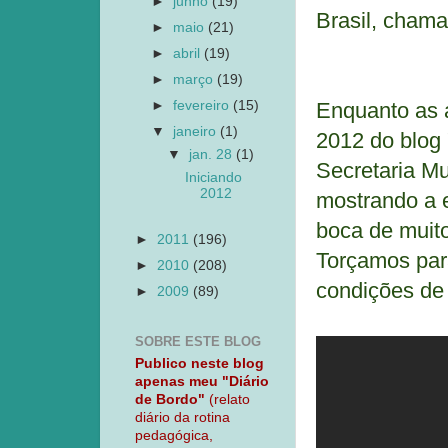
►
junho
(19)
Brasil, chama
►
maio
(21)
►
abril
(19)
►
março
(19)
►
fevereiro
(15)
Enquanto as a
▼
janeiro
(1)
2012 do blog 
▼
jan. 28
(1)
Secretaria Mu
Iniciando
2012
mostrando a e
boca de muit
►
2011
(196)
Torçamos para
►
2010
(208)
condições de
►
2009
(89)
SOBRE ESTE BLOG
Publico neste blog
apenas meu "Diário
de Bordo"
(relato
diário da rotina
pedagógica,