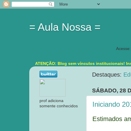
= Aula Nossa =
Acesse:
ATENÇÃO: Blog sem vínculos institucionais! Ins
Destaques:
Ed
SÁBADO, 28 D
prof adiciona
Iniciando 20
somente conhecidos
Estimados am