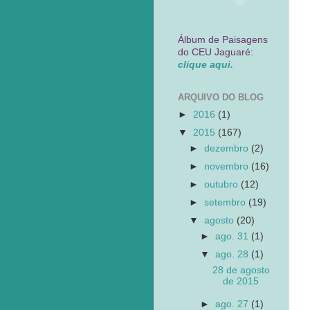
Álbum de Paisagens
do CEU Jaguaré:
clique aqui.
ARQUIVO DO BLOG
►
2016
(1)
▼
2015
(167)
►
dezembro
(2)
►
novembro
(16)
►
outubro
(12)
►
setembro
(19)
▼
agosto
(20)
►
ago. 31
(1)
▼
ago. 28
(1)
28 de agosto
de 2015
►
ago. 27
(1)