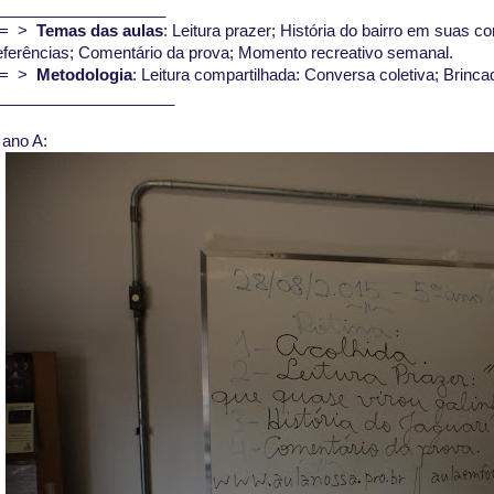
___________________
== >
Temas das aulas
: Leitura prazer; História do bairro em suas c
eferências; Comentário da prova; Momento recreativo semanal.
== >
Metodologia
: Leitura compartilhada: Conversa coletiva; Brinca
____________________
 ano A: