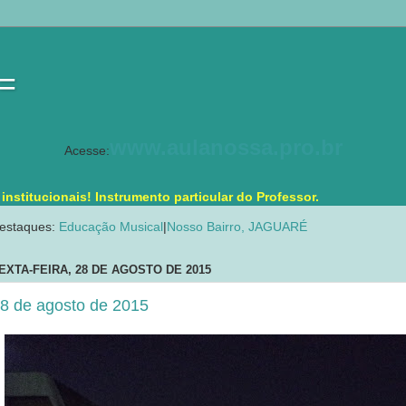
 =
www.aulanossa.pro.br
Acesse:
stitucionais! Instrumento particular do Professor.
estaques:
Educação Musical
|
Nosso Bairro, JAGUARÉ
EXTA-FEIRA, 28 DE AGOSTO DE 2015
8 de agosto de 2015