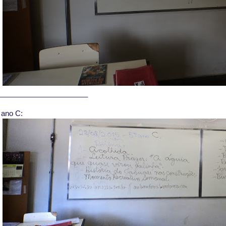
______________________
 ano C: