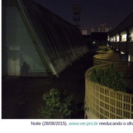
Noite (28/08/2015).
www.ver.pro.br
reeducando o olha