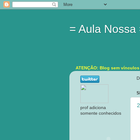
= Aula Nossa
ATENÇÃO: Blog sem vínculos in
D
S
2
prof adiciona
somente conhecidos