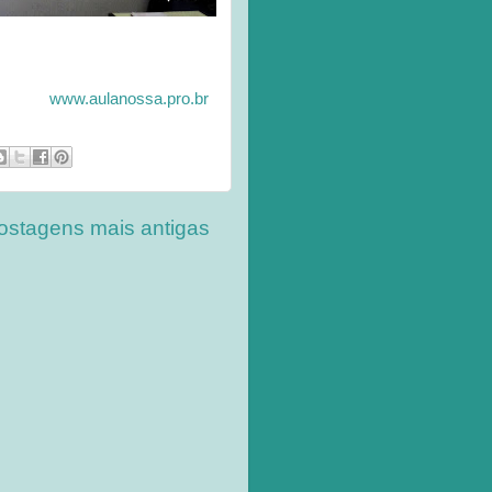
www.aulanossa.pro.br
ostagens mais antigas