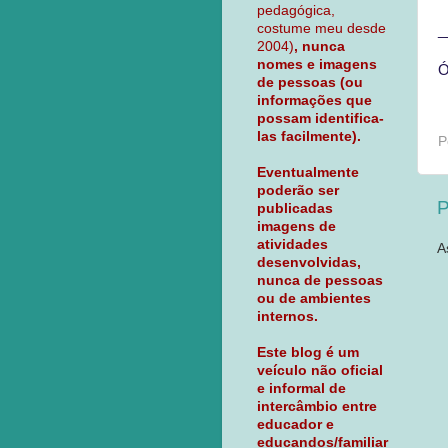
pedagógica,
costume meu desde
_
2004)
, nunca
nomes e imagens
Ó
de pessoas (ou
informações que
possam identifica-
las facilmente).
P
Eventualmente
poderão ser
P
publicadas
imagens de
atividades
A
desenvolvidas,
nunca de pessoas
ou de ambientes
internos.
Este blog é um
veículo não oficial
e informal de
intercâmbio entre
educador e
educandos/familiar