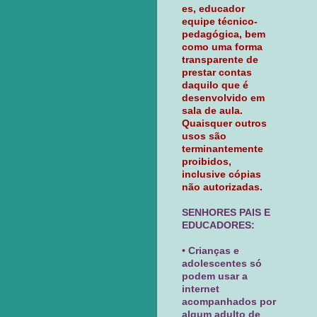
es, educador
equipe técnico-
pedagógica, bem
como uma forma
transparente de
prestar contas
daquilo que é
desenvolvido em
sala de aula.
Quaisquer outros
usos são
terminantemente
proibidos,
inclusive cópias
não autorizadas.
SENHORES PAIS E
EDUCADORES:
• Crianças e
adolescentes só
podem usar a
internet
acompanhados por
algum adulto de