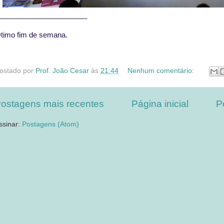
______________________
timo fim de semana.
ostado por
Prof. João Cesar
às
21:44
Nenhum comentário:
ostagens mais recentes
Página inicial
P
ssinar:
Postagens (Atom)