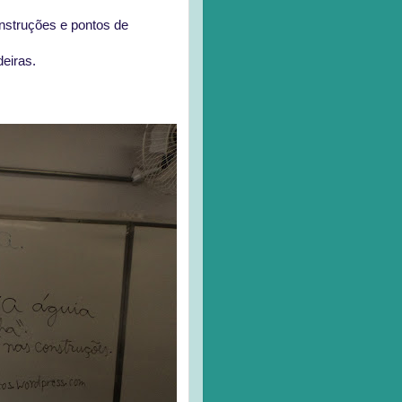
onstruções e pontos de
deiras.