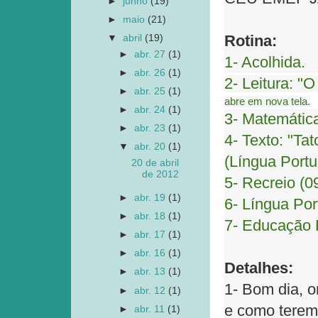
►
junho
(19)
►
maio
(21)
Rotina:
▼
abril
(19)
►
abr. 27
(1)
1- Acolhida.
►
abr. 26
(1)
2- Leitura: "
►
abr. 25
(1)
abre em nova tela.
►
abr. 24
(1)
3- Matemática
►
abr. 23
(1)
4- Texto: "Tat
▼
abr. 20
(1)
(Língua Portu
20 de abril
de 2012
5- Recreio (0
►
abr. 19
(1)
6- Língua Por
►
abr. 18
(1)
7- Educação F
►
abr. 17
(1)
►
abr. 16
(1)
Detalhes:
►
abr. 13
(1)
1- Bom dia, o
►
abr. 12
(1)
e como terem
►
abr. 11
(1)