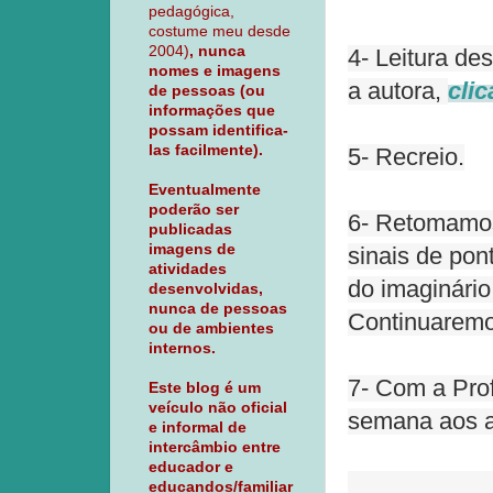
pedagógica,
costume meu desde
2004)
, nunca
4- Leitura de
nomes e imagens
a autora,
cli
de pessoas (ou
informações que
possam identifica-
las facilmente).
5- Recreio.
Eventualmente
poderão ser
6- Retomamos 
publicadas
imagens de
sinais de pon
atividades
do imaginário
desenvolvidas,
nunca de pessoas
Continuarem
ou de ambientes
internos.
7- Com a Prof
Este blog é um
veículo não oficial
semana aos al
e informal de
intercâmbio entre
educador e
educandos/familiar