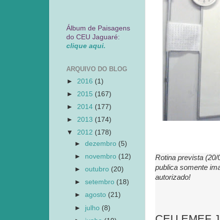
Álbum de Paisagens
do CEU Jaguaré:
clique aqui.
ARQUIVO DO BLOG
►
2016
(1)
►
2015
(167)
►
2014
(177)
►
2013
(174)
▼
2012
(178)
►
dezembro
(5)
►
novembro
(12)
Rotina prevista (20
publica somente ima
►
outubro
(20)
autorizado!
►
setembro
(18)
►
agosto
(21)
►
julho
(8)
CEU EMEF JAG