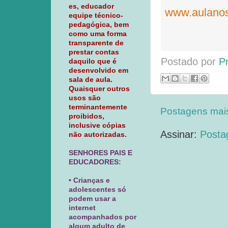
es, educador
www.aulanos
equipe técnico-
pedagógica, bem
como uma forma
transparente de
prestar contas
Postado por
P
daquilo que é
desenvolvido em
sala de aula.
Quaisquer outros
usos são
terminantemente
Postagens mai
proibidos,
inclusive cópias
Assinar:
Posta
não autorizadas.
SENHORES PAIS E
EDUCADORES:
• Crianças e
adolescentes só
podem usar a
internet
acompanhados por
algum adulto de