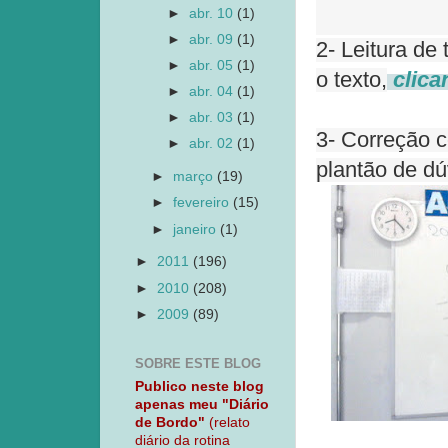
►
abr. 10
(1)
►
abr. 09
(1)
2- Leitura de
►
abr. 05
(1)
o texto,
clica
►
abr. 04
(1)
►
abr. 03
(1)
3- Correção c
►
abr. 02
(1)
plantão de dú
►
março
(19)
►
fevereiro
(15)
►
janeiro
(1)
►
2011
(196)
►
2010
(208)
►
2009
(89)
SOBRE ESTE BLOG
Publico neste blog
apenas meu "Diário
de Bordo"
(relato
diário da rotina