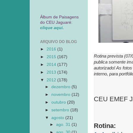
Álbum de Paisagens
do CEU Jaguaré:
clique aqui.
ARQUIVO DO BLOG
►
2016
(1)
Rotina prevista (07
►
2015
(167)
publica somente ima
►
2014
(177)
autorizado! As foto
►
2013
(174)
interno, para portfó
▼
2012
(178)
►
dezembro
(5)
►
novembro
(12)
CEU EMEF JAG
►
outubro
(20)
►
setembro
(18)
▼
agosto
(21)
Rotina:
►
ago. 31
(1)
►
ago. 30
(1)