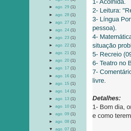
1- Acolhida.
►
ago. 29
(1)
2- Leitura: "
►
ago. 28
(1)
3- Língua Por
►
ago. 27
(1)
pessoa).
►
ago. 24
(1)
4- Matemática
►
ago. 23
(1)
situação prob
►
ago. 22
(1)
►
ago. 21
(1)
5- Recreio (0
►
ago. 20
(1)
6- Teatro no 
►
ago. 17
(1)
7- Comentário
►
ago. 16
(1)
livre.
►
ago. 15
(1)
►
ago. 14
(1)
Detalhes:
►
ago. 13
(1)
1- Bom dia, o
►
ago. 10
(1)
►
ago. 09
(1)
e como terem
►
ago. 08
(1)
▼
ago. 07
(1)