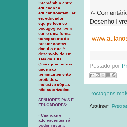
intercâmbio entre
educador e
7- Comentário
educandos/familiar
es, educador
Desenho livre
equipe técnico-
pedagógica, bem
como uma forma
www.aulanos
transparente de
prestar contas
daquilo que é
desenvolvido em
sala de aula.
Quaisquer outros
Postado por
P
usos são
terminantemente
proibidos,
inclusive cópias
não autorizadas.
Postagens mai
SENHORES PAIS E
EDUCADORES:
Assinar:
Posta
• Crianças e
adolescentes só
podem usar a