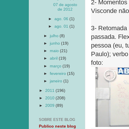
2- Momentos d
07 de agosto
de 2012
Visconde não
►
ago. 06
(1)
►
ago. 01
(1)
3- Retomada e
passada. Fle
►
julho
(8)
►
junho
(19)
pessoa (eu, t
►
maio
(21)
Paulo); verbo
►
abril
(19)
foto:
►
março
(19)
►
fevereiro
(15)
►
janeiro
(1)
►
2011
(196)
►
2010
(208)
►
2009
(89)
SOBRE ESTE BLOG
Publico neste blog