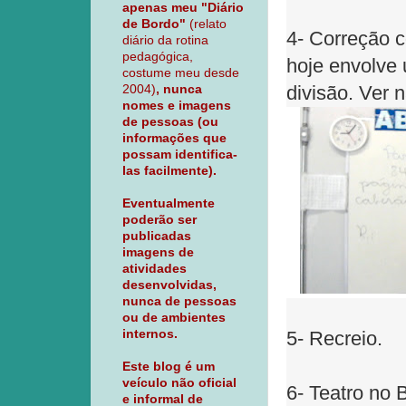
apenas meu "Diário
de Bordo"
(relato
4- Correção c
diário da rotina
pedagógica,
hoje envolve
costume meu desde
divisão. Ver n
2004)
, nunca
nomes e imagens
de pessoas (ou
informações que
possam identifica-
las facilmente).
Eventualmente
poderão ser
publicadas
imagens de
atividades
desenvolvidas,
nunca de pessoas
ou de ambientes
internos.
5- Recreio.
Este blog é um
veículo não oficial
6- Teatro no 
e informal de