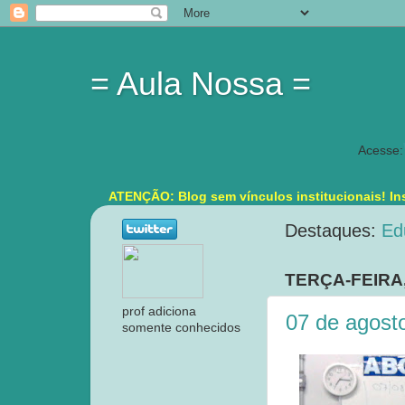
= Aula Nossa =
Acesse:
ATENÇÃO: Blog sem vínculos institucionais! Ins
Destaques:
Ed
TERÇA-FEIRA,
prof adiciona
07 de agost
somente conhecidos