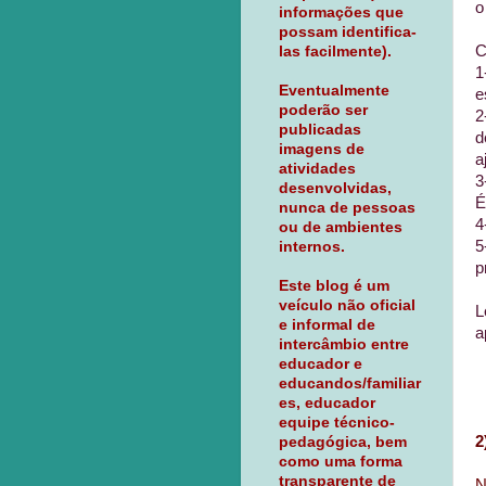
o
informações que
possam identifica-
C
las facilmente).
1
Eventualmente
e
poderão ser
2
publicadas
d
imagens de
a
atividades
3
desenvolvidas,
É
nunca de pessoas
4
ou de ambientes
5
internos.
p
Este blog é um
veículo não oficial
L
e informal de
a
intercâmbio entre
educador e
educandos/familiar
es, educador
equipe técnico-
2
pedagógica, bem
como uma forma
transparente de
N