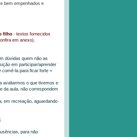
-se bem empenhados e
 filho
- textos fornecidos
confira em anexo).
com dúvidas quem não as
ição em participar/aprender
comê-la para ficar forte =
ara avaliarmos o que tivemos e
rte da aula, não correspondem
la, em recreação, aguardando
;
 ausências, para não