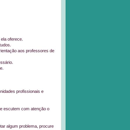
 ela oferece.
tudos.
rientação aos professores de
ssário.
e.
idades profissionais e
, e escutem com atenção o
otar algum problema, procure