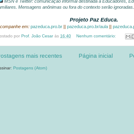
MSN e Twitter: comunicação informal destinada a Educadores, Ed
amiliares. Mensagens anônimas ou fora do contexto serão ignoradas.
Projeto Paz Educa.
companhe em:
pazeduca.pro.br
||
pazeduca.pro.br/aula
||
pazeduca.p
ostado por
Prof. João Cesar
às
16:40
Nenhum comentário:
ostagens mais recentes
Página inicial
P
ssinar:
Postagens (Atom)