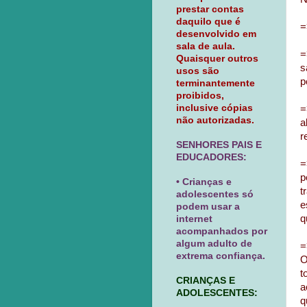
prestar contas
daquilo que é
=
desenvolvido em
sala de aula.
=
Quaisquer outros
s
usos são
p
terminantemente
proibidos,
inclusive cópias
=
não autorizadas.
a
r
SENHORES PAIS E
EDUCADORES:
=
p
• Crianças e
t
adolescentes só
e
podem usar a
q
internet
acompanhados por
algum adulto de
=
extrema confiança.
O
t
CRIANÇAS E
a
ADOLESCENTES:
q