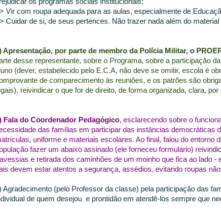
rejudicar os programas sociais institucionais;
> Vir com roupa adequada para as aulas, especialmente de Educaçã
> Cuidar de si, de seus pertences. Não trazer nada além do material e
) Apresentação, por parte de membro da Polícia Militar, o PRO
arte desse representante, sobre o Programa, sobre a participação da 
luno (dever, estabelecido pelo E.C.A, não deve se omitir, escola é ob
omprovante de comparecimento às reuniões, e os patrões são obrig
egais), reivindicar o que for de direito, de forma organizada, clara, por 
) Fala do Coordenador Pedagógico
, esclarecendo sobre o funci
ecessidade das famílias em participar das instâncias democráticas 
atrículas, uniforme e materiais escolares. Ao final, falou do entorn
opulação fazer um abaixo assinado (ele forneceu formulário) reivind
ravessias e retirada dos caminhões de um moinho que fica ao lado - 
ais devem estar atentos a segurança, assédios, evitando roupas não
) Agradecimento (pelo Professor da classe) pela participação das fam
ndividual de quem desejou e prontidão em atendê-los sempre que ne