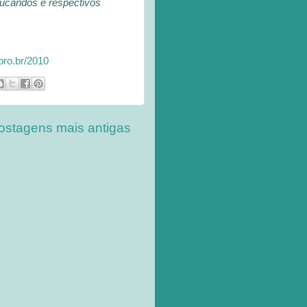
ucandos e respectivos
ro.br/2010
ostagens mais antigas