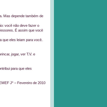
la. Mas depende também de
o: você não deve fazer o
ofessores. É assim que você
ça que eles leiam para você.
ncar, jogar, ver T.V. e
tribui para que eles
MEF J* – Fevereiro de 2010