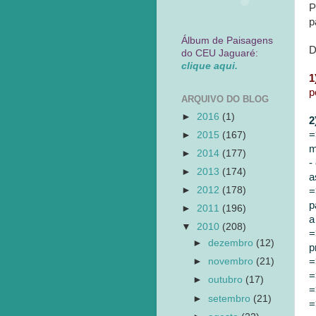
P
p
Álbum de Paisagens
D
do CEU Jaguaré:
clique aqui.
1
p
ARQUIVO DO BLOG
►
2016
(1)
2
=
►
2015
(167)
m
►
2014
(177)
-
►
2013
(174)
a
►
2012
(178)
=
p
►
2011
(196)
a
▼
2010
(208)
=
►
dezembro
(12)
p
=
►
novembro
(21)
=
►
outubro
(17)
=
►
setembro
(21)
=