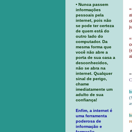
• Nunca passem
=
informações
a
pessoais pela
internet, pois não
o
se pode ter certeza
j
de quem está do
outro lado do
=
computador. Da
o
mesma forma que
(
você não abre a
a
porta de sua casa a
desconhecidos,
não se abra na
internet. Qualquer
=
sinal de perigo,
C
chame
imediatamente um
h
adulto de sua
(
confiança!
a
Enfim, a internet é
h
uma ferramenta
r
poderosa de
informação e
formação.