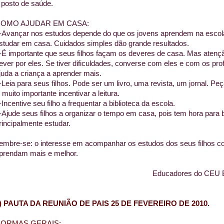
 posto de saúde.
OMO AJUDAR EM CASA:
-Avançar nos estudos depende do que os jovens aprendem na esco
studar em casa. Cuidados simples dão grande resultados.
-É importante que seus filhos façam os deveres de casa. Mas atençã
ever por eles. Se tiver dificuldades, converse com eles e com os pr
juda a criança a aprender mais.
-Leia para seus filhos. Pode ser um livro, uma revista, um jornal. Pe
 muito importante incentivar a leitura.
-Incentive seu filho a frequentar a biblioteca da escola.
-Ajude seus filhos a organizar o tempo em casa, pois tem hora para bri
rincipalmente estudar.
embre-se: o interesse em acompanhar os estudos dos seus filhos con
prendam mais e melhor.
Educadores do CEU E
) PAUTA DA REUNIÃO DE PAIS 25 DE FEVEREIRO DE 2010.
ORMAS GERAIS: