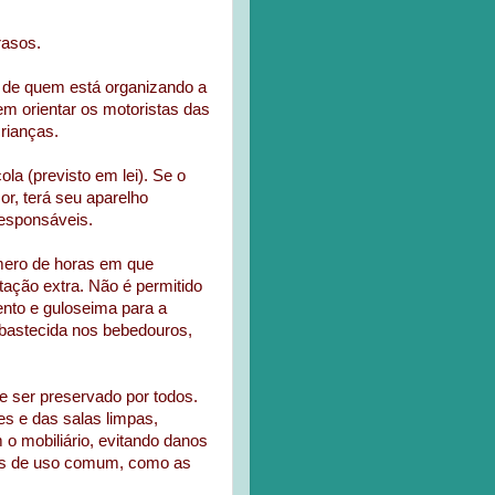
rasos.
ho de quem está organizando a
vem orientar os motoristas das
crianças.
ola (previsto em lei). Se o
or, terá seu aparelho
responsáveis.
úmero de horas em que
ação extra. Não é permitido
mento e guloseima para a
abastecida nos bebedouros,
e ser preservado por todos.
s e das salas limpas,
o mobiliário, evitando danos
ais de uso comum, como as