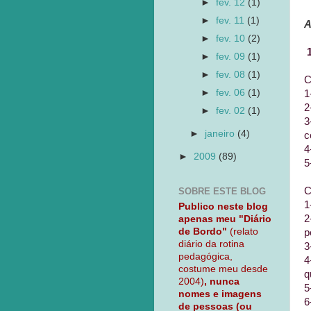
►
fev. 12
(1)
►
fev. 11
(1)
A
►
fev. 10
(2)
1
►
fev. 09
(1)
►
fev. 08
(1)
C
►
fev. 06
(1)
1
2
►
fev. 02
(1)
3
►
janeiro
(4)
c
4
►
2009
(89)
5
C
SOBRE ESTE BLOG
1
Publico neste blog
2
apenas meu "Diário
de Bordo"
(relato
p
diário da rotina
3
pedagógica,
4
costume meu desde
q
2004)
, nunca
5
nomes e imagens
6
de pessoas (ou