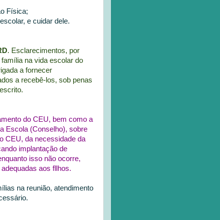
o Física;
scolar, e cuidar dele.
ERD
. Esclarecimentos, por
família na vida escolar do
rigada a fornecer
ados a recebê-los, sob penas
escrito.
onamento do CEU, bem como a
da Escola (Conselho), sobre
o do CEU, da necessidade da
icando implantação de
enquanto isso não ocorre,
 adequadas aos fllhos.
ílias na reunião, atendimento
cessário.