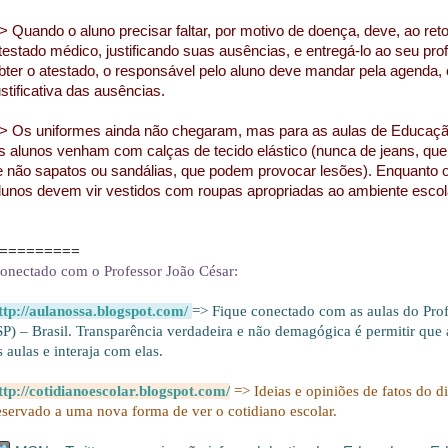
> Quando o aluno precisar faltar, por motivo de doença, deve, ao reto
testado médico, justificando suas ausências, e entregá-lo ao seu pro
bter o atestado, o responsável pelo aluno deve mandar pela agenda, o
ustificativa das ausências.
> Os uniformes ainda não chegaram, mas para as aulas de Educação
s alunos venham com calças de tecido elástico (nunca de jeans, que 
e não sapatos ou sandálias, que podem provocar lesões). Enquanto
lunos devem vir vestidos com roupas apropriadas ao ambiente escol
=========
onectado com o Professor João César:
ttp://aulanossa.blogspot.com/
=> Fique conectado com as aulas do Prof
SP) – Brasil. Transparência verdadeira e não demagógica é permitir qu
s aulas e interaja com elas.
ttp://cotidianoescolar.blogspot.com/
=> Ideias e opiniões de fatos do d
eservado a uma nova forma de ver o cotidiano escolar.