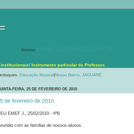
 =
www.aulanossa.pro.br
Acesse:
stitucionais! Instrumento particular do Professor.
estaques:
Educação Musical
|
Nosso Bairro, JAGUARÉ
UINTA-FEIRA, 25 DE FEVEREIRO DE 2010
5 de fevereiro de 2010
EU EMEF J., 25/02/2010 - 4ºB
eunião com as famílias de nossos alunos.