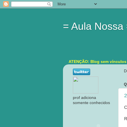
= Aula Nossa
ATENÇÃO: Blog sem vínculos in
D
Q
2
prof adiciona
somente conhecidos
C
R