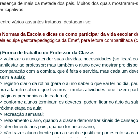
resença de mais da metade dos pais. Muitos dos quais mostraram
articipativos.
entre vários assuntos tratados, destacam-se:
) Normas da Escola e dicas de como participar da vida escolar do
ela equipe gestora/pedagógica da Emef, para leitura compartilhada (
) Forma de trabalho do Professor da Classe:
> valorizar o aluno,atender suas dúvidas, necessidades (só ficará 
anifestar ao professor; mas também o aluno deve mostrar pre dispos
 comparação com a comida, que é feita e servida, mas cada um deve 
ssim a aula);
> registro diário da rotina (para o aluno saber o que vai ter no dia, p
ara a família saber o que tivemos - muitas atividades, que fazem pa
 páginas preenchidas do caderno);
> conforme alunos terminam os deveres, podem ficar no átrio da sa
róxima etapa da aula;
> recreação semanal;
> relaxamento diário, quando a classe demonstrar sinais de cansaço
> atendimento aos pais, quando for necessário;
> não trazer aluno doente para a escola e justificar por escrito suas