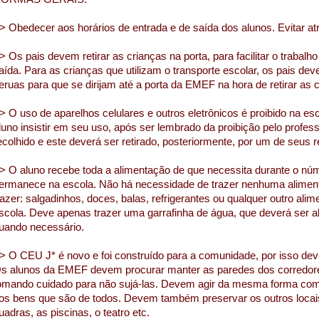
> Obedecer aos horários de entrada e de saída dos alunos. Evitar at
> Os pais devem retirar as crianças na porta, para facilitar o trabal
aída. Para as crianças que utilizam o transporte escolar, os pais de
eruas para que se dirijam até a porta da EMEF na hora de retirar as 
> O uso de aparelhos celulares e outros eletrônicos é proibido na esc
luno insistir em seu uso, após ser lembrado da proibição pelo profess
ecolhido e este deverá ser retirado, posteriormente, por um de seus 
> O aluno recebe toda a alimentação de que necessita durante o n
ermanece na escola. Não há necessidade de trazer nenhuma aliment
razer: salgadinhos, doces, balas, refrigerantes ou qualquer outro ali
scola. Deve apenas trazer uma garrafinha de água, que deverá ser 
uando necessário.
> O CEU J* é novo e foi construído para a comunidade, por isso dev
s alunos da EMEF devem procurar manter as paredes dos corredore
omando cuidado para não sujá-las. Devem agir da mesma forma com 
os bens que são de todos. Devem também preservar os outros loc
uadras, as piscinas, o teatro etc.