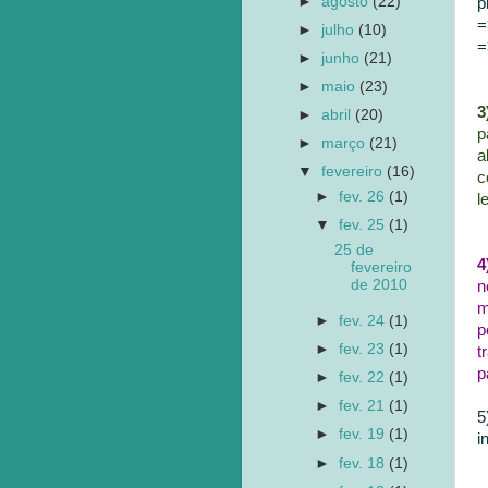
►
agosto
(22)
p
=
►
julho
(10)
=
►
junho
(21)
►
maio
(23)
3
►
abril
(20)
p
►
março
(21)
a
▼
fevereiro
(16)
c
►
fev. 26
(1)
l
▼
fev. 25
(1)
25 de
4
fevereiro
de 2010
n
m
►
fev. 24
(1)
p
►
fev. 23
(1)
t
p
►
fev. 22
(1)
►
fev. 21
(1)
5
►
fev. 19
(1)
i
►
fev. 18
(1)