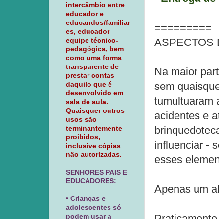
intercâmbio entre
educador e
educandos/familiar
=========
es, educador
ASPECTOS 
equipe técnico-
pedagógica, bem
como uma forma
transparente de
Na maior part
prestar contas
sem quaisque
daquilo que é
desenvolvido em
tumultuaram a
sala de aula.
Quaisquer outros
acidentes e a
usos são
brinquedoteca
terminantemente
proibidos,
influenciar -
inclusive cópias
não autorizadas.
esses element
SENHORES PAIS E
EDUCADORES:
Apenas um al
• Crianças e
adolescentes só
Praticamente 
podem usar a