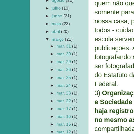
►
agosto
(22)
quem não que
►
julho
(10)
somente para 
►
junho
(21)
nossa casa, p
►
maio
(23)
todos - cuida
►
abril
(20)
escola servem
▼
março
(21)
►
mar. 31
(1)
publicações. 
►
mar. 30
(1)
fotografando 
►
mar. 29
(1)
ser fotografa
►
mar. 26
(1)
do Estatuto d
►
mar. 25
(1)
Federal.
►
mar. 24
(1)
3)
Organizaçã
►
mar. 23
(1)
e Sociedade 
►
mar. 22
(1)
►
mar. 17
(1)
haja registro
►
mar. 16
(1)
no mesmo a
►
mar. 15
(1)
compartilhada
▼
mar. 12
(1)