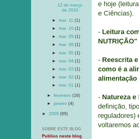
e hoje (leitu
12 de março
de 2010
e Ciências).
►
mar. 11
(1)
►
mar. 10
(1)
-
Leitura co
►
mar. 09
(1)
NUTRIÇÃO"
►
mar. 08
(1)
►
mar. 05
(1)
-
Reescrita e
►
mar. 04
(1)
como é a al
►
mar. 03
(1)
alimentação 
►
mar. 02
(1)
►
mar. 01
(1)
►
fevereiro
(16)
-
Natureza e 
►
janeiro
(4)
definição, ti
►
2009
(89)
reguladores) 
voltaremos ao
SOBRE ESTE BLOG
Publico neste blog