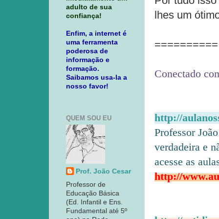
Por tudo isso
adulto de sua
lhes um ótim
confiança!
Enfim, a internet é
==========
uma ferramenta
poderosa de
informação e
formação.
Conectado com
Saibamos usa-la a
nosso favor!
http://aulano
QUEM SOU EU
Professor João
verdadeira e 
acesse as aula
Prof. João Cesar
http://www.au
Professor de
Educação Básica
(Ed. Infantil e Ens.
Fundamental até 5º