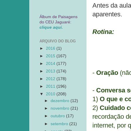
Antes da aul
aparentes.
Álbum de Paisagens
do CEU Jaguaré:
clique aqui.
Rotina:
ARQUIVO DO BLOG
►
2016
(1)
►
2015
(167)
►
2014
(177)
►
2013
(174)
-
Oração
(não
►
2012
(178)
►
2011
(196)
-
Conversa so
▼
2010
(208)
1)
O que e c
►
dezembro
(12)
2)
Cuidado c
►
novembro
(21)
recordação d
►
outubro
(17)
►
setembro
(21)
internet, por