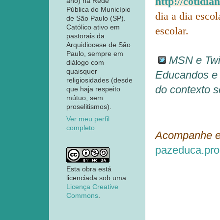
http://cotidia
ano) na Rede
Pública do Município
dia a dia esco
de São Paulo (SP).
Católico ativo em
escolar.
pastorais da
Arquidiocese de São
Paulo, sempre em
MSN e Twit
diálogo com
quaisquer
Educandos e 
religiosidades (desde
do contexto s
que haja respeito
mútuo, sem
proselitismos).
Ver meu perfil
completo
Acompanhe 
pazeduca.pro
Esta obra está
licenciada sob uma
Licença Creative
Commons
.