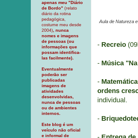
apenas meu "Diário
de Bordo"
(relato
diário da rotina
pedagógica,
Aula de Natureza e
costume meu desde
2004)
, nunca
nomes e imagens
de pessoas (ou
-
Recreio
(09
informações que
possam identifica-
las facilmente).
-
Música "Na 
Eventualmente
poderão ser
-
Matemática:
publicadas
imagens de
ordens cresc
atividades
desenvolvidas,
individual.
nunca de pessoas
ou de ambientes
internos.
-
Briquedote
Este blog é um
veículo não oficial
-
Entrega de
e informal de