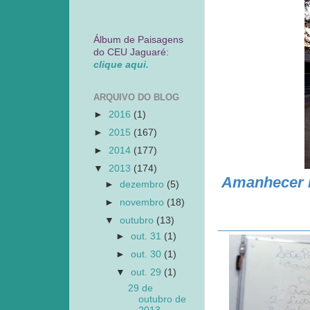
Álbum de Paisagens
do CEU Jaguaré:
clique aqui.
ARQUIVO DO BLOG
►
2016
(1)
►
2015
(167)
►
2014
(177)
▼
2013
(174)
Amanhecer n
►
dezembro
(5)
►
novembro
(18)
▼
outubro
(13)
___________
►
out. 31
(1)
►
out. 30
(1)
▼
out. 29
(1)
29 de
outubro de