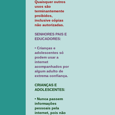
Quaisquer outros
usos são
terminantemente
proibidos,
inclusive cópias
não autorizadas.
SENHORES PAIS E
EDUCADORES:
• Crianças e
adolescentes só
podem usar a
internet
acompanhados por
algum adulto de
extrema confiança.
CRIANÇAS E
ADOLESCENTES:
• Nunca passem
informações
pessoais pela
internet, pois não