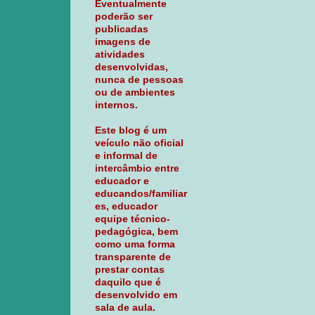
Eventualmente
poderão ser
publicadas
imagens de
atividades
desenvolvidas,
nunca de pessoas
ou de ambientes
internos.
Este blog é um
veículo não oficial
e informal de
intercâmbio entre
educador e
educandos/familiar
es, educador
equipe técnico-
pedagógica, bem
como uma forma
transparente de
prestar contas
daquilo que é
desenvolvido em
sala de aula.