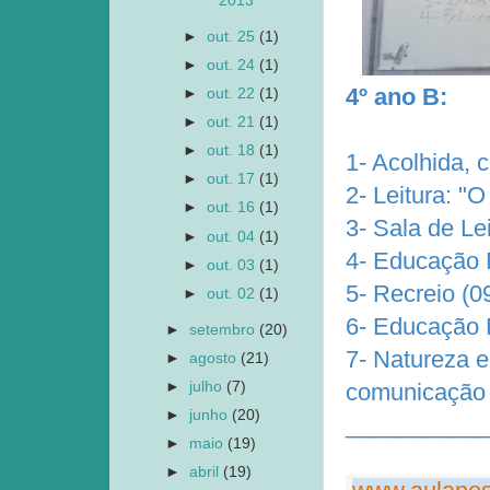
2013
►
out. 25
(1)
►
out. 24
(1)
4º ano B:
►
out. 22
(1)
►
out. 21
(1)
►
out. 18
(1)
1- Acolhida,
►
out. 17
(1)
2- Leitura: "
►
out. 16
(1)
3- Sala de Le
►
out. 04
(1)
4- Educação F
►
out. 03
(1)
5- Recreio (0
►
out. 02
(1)
6- Educação F
►
setembro
(20)
7- Natureza e
►
agosto
(21)
►
julho
(7)
comunicação -
►
junho
(20)
___________
►
maio
(19)
►
abril
(19)