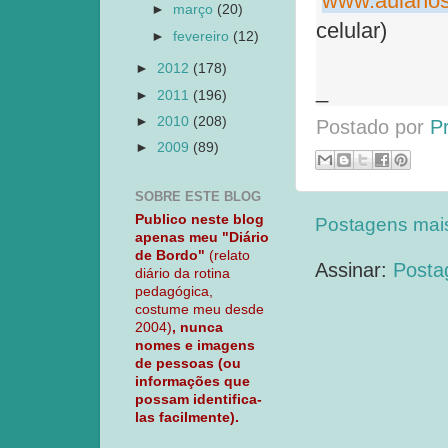
www.aulanos
►
março
(20)
celular)
►
fevereiro
(12)
►
2012
(178)
_
►
2011
(196)
►
2010
(208)
Postado por
P
►
2009
(89)
SOBRE ESTE BLOG
Publico neste blog
Postagens mai
apenas meu "Diário
de Bordo"
(relato
Assinar:
Posta
diário da rotina
pedagógica,
costume meu desde
2004)
, nunca
nomes e imagens
de pessoas (ou
informações que
possam identifica-
las facilmente).