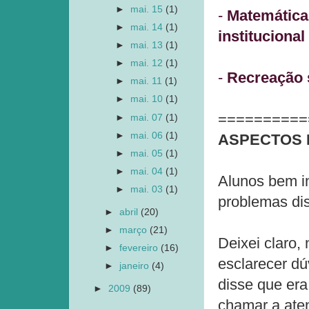
►
mai. 15
(1)
-
Matemática:
►
mai. 14
(1)
institucional
►
mai. 13
(1)
►
mai. 12
(1)
-
Recreação
►
mai. 11
(1)
►
mai. 10
(1)
==========
►
mai. 07
(1)
►
mai. 06
(1)
ASPECTOS 
►
mai. 05
(1)
►
mai. 04
(1)
Alunos bem i
►
mai. 03
(1)
problemas dis
►
abril
(20)
►
março
(21)
Deixei claro,
►
fevereiro
(16)
esclarecer dú
►
janeiro
(4)
disse que er
►
2009
(89)
chamar a aten