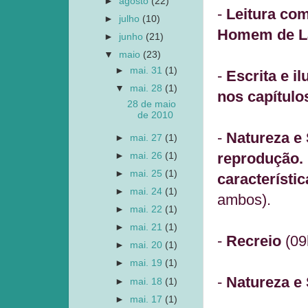
►
agosto
(22)
-
Leitura com
►
julho
(10)
Homem de L
►
junho
(21)
▼
maio
(23)
►
mai. 31
(1)
-
Escrita e i
▼
mai. 28
(1)
nos capítulo
28 de maio
de 2010
-
Natureza e
►
mai. 27
(1)
reprodução.
►
mai. 26
(1)
►
mai. 25
(1)
característi
►
mai. 24
(1)
ambos).
►
mai. 22
(1)
►
mai. 21
(1)
-
Recreio
(09
►
mai. 20
(1)
►
mai. 19
(1)
-
Natureza e 
►
mai. 18
(1)
►
mai. 17
(1)