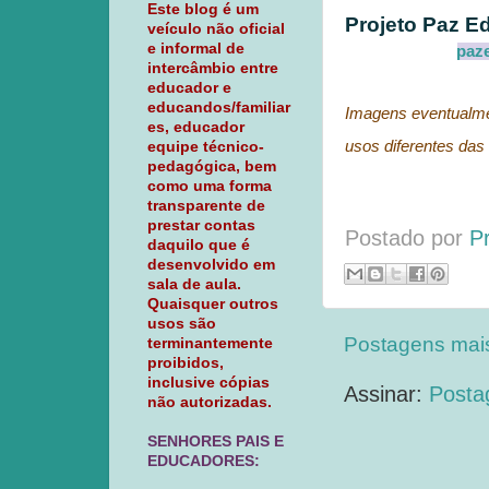
Este blog é um
Projeto Paz E
veículo não oficial
e informal de
paz
intercâmbio entre
educador e
educandos/familiar
Imagens eventualmen
es, educador
usos diferentes das 
equipe técnico-
pedagógica, bem
como uma forma
transparente de
prestar contas
Postado por
P
daquilo que é
desenvolvido em
sala de aula.
Quaisquer outros
usos são
Postagens mai
terminantemente
proibidos,
inclusive cópias
Assinar:
Posta
não autorizadas.
SENHORES PAIS E
EDUCADORES: