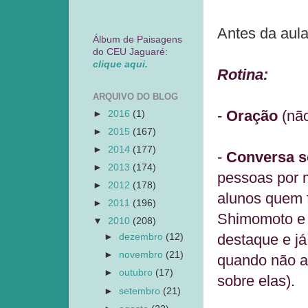
Antes da aul
Álbum de Paisagens
do CEU Jaguaré:
clique aqui.
Rotina:
ARQUIVO DO BLOG
-
Oração
(não
►
2016
(1)
►
2015
(167)
►
2014
(177)
-
Conversa so
►
2013
(174)
pessoas por 
►
2012
(178)
alunos quem 
►
2011
(196)
Shimomoto e 
▼
2010
(208)
destaque e j
►
dezembro
(12)
►
novembro
(21)
quando não a
►
outubro
(17)
sobre elas).
►
setembro
(21)