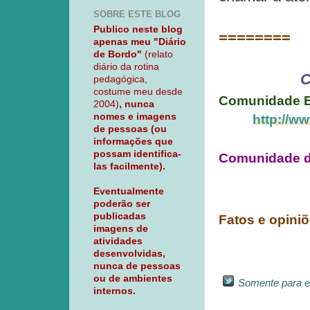
SOBRE ESTE BLOG
Publico neste blog
========
apenas meu "Diário
de Bordo"
(relato
diário da rotina
C
pedagógica,
costume meu desde
Comunidade E
2004)
, nunca
nomes e imagens
http://w
de pessoas (ou
informações que
possam identifica-
Comunidade da 
las facilmente).
Eventualmente
poderão ser
publicadas
Fatos e opiniõ
imagens de
atividades
desenvolvidas,
nunca de pessoas
ou de ambientes
Somente para ed
internos.