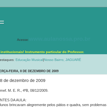
 =
www.aulanossa.pro.br
Acesse:
stitucionais! Instrumento particular do Professor.
estaques:
Educação Musical
|
Nosso Bairro, JAGUARÉ
ERÇA-FEIRA, 8 DE DEZEMBRO DE 2009
8 de dezembro de 2009
mef. M. E. R., 4ºB, 08/12/2009.
NTES DA AULA:
lunos brincavam alegremente pelos pátios e quadra, sem problemas