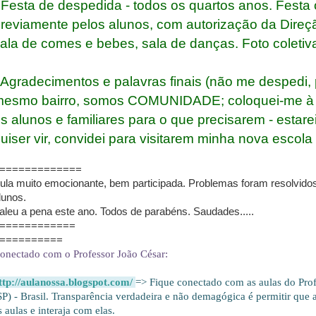
 Festa de despedida - todos os quartos anos. Festa
reviamente pelos alunos, com autorização da Direç
ala de comes e bebes, sala de danças. Foto coletiv
 Agradecimentos e palavras finais (não me despedi,
esmo bairro, somos COMUNIDADE; coloquei-me à d
s alunos e familiares para o que precisarem - estar
uiser vir, convidei para visitarem minha nova escol
=============
ula muito emocionante, bem participada. Problemas foram resolvido
lunos.
aleu a pena este ano. Todos de parabéns. Saudades.....
============
==========
onectado com o Professor João César:
ttp://aulanossa.blogspot.com/
=> Fique conectado com as aulas do Prof
SP) - Brasil. Transparência verdadeira e não demagógica é permitir que
s aulas e interaja com elas.