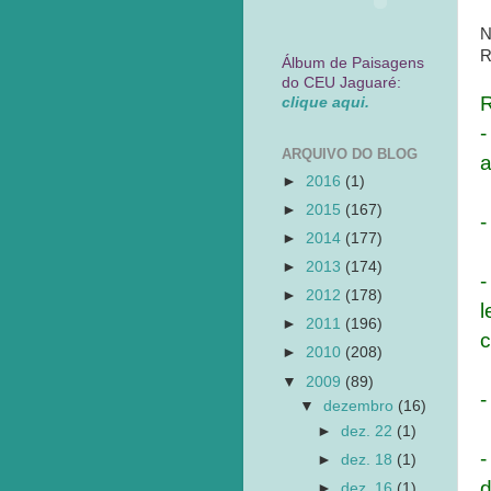
N
R
Álbum de Paisagens
do CEU Jaguaré:
R
clique aqui.
-
ARQUIVO DO BLOG
a
►
2016
(1)
►
2015
(167)
-
►
2014
(177)
►
2013
(174)
-
►
2012
(178)
l
►
2011
(196)
►
2010
(208)
▼
2009
(89)
-
▼
dezembro
(16)
►
dez. 22
(1)
-
►
dez. 18
(1)
d
►
dez. 16
(1)