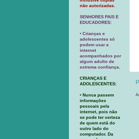
inclusive cópias
não autorizadas.
SENHORES PAIS E
EDUCADORES:
• Crianças e
adolescentes só
podem usar a
internet
acompanhados por
algum adulto de
extrema confiança.
CRIANÇAS E
P
ADOLESCENTES:
A
• Nunca passem
informações
pessoais pela
internet, pois não
se pode ter certeza
de quem está do
outro lado do
computador. Da