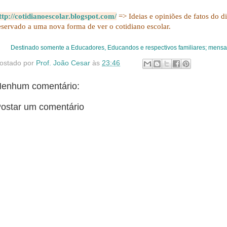
ttp://cotidianoescolar.blogspot.com/
=> Ideias e opiniões de fatos do d
eservado a uma nova forma de ver o cotidiano escolar.
Destinado somente a Educadores, Educandos e respectivos familiares; mens
ostado por
Prof. João Cesar
às
23:46
enhum comentário:
ostar um comentário