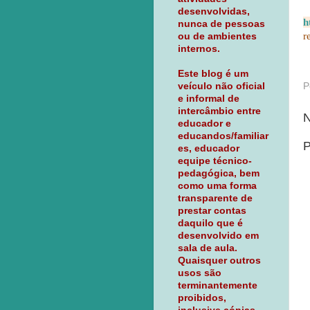
desenvolvidas,
h
nunca de pessoas
r
ou de ambientes
internos.
Este blog é um
P
veículo não oficial
e informal de
intercâmbio entre
N
educador e
educandos/familiar
P
es, educador
equipe técnico-
pedagógica, bem
como uma forma
transparente de
prestar contas
daquilo que é
desenvolvido em
sala de aula.
Quaisquer outros
usos são
terminantemente
proibidos,