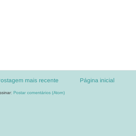
ostagem mais recente
Página inicial
ssinar:
Postar comentários (Atom)