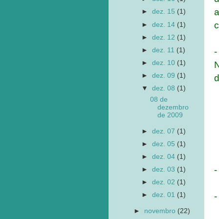
a
►
dez. 15
(1)
c
►
dez. 14
(1)
►
dez. 12
(1)
-
►
dez. 11
(1)
►
dez. 10
(1)
N
►
dez. 09
(1)
d
▼
dez. 08
(1)
08 de
dezembro
de 2009
►
dez. 07
(1)
►
dez. 05
(1)
►
dez. 04
(1)
-
►
dez. 03
(1)
►
dez. 02
(1)
-
►
dez. 01
(1)
►
novembro
(22)