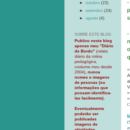
-
►
outubro
(23)
p
►
setembro
(24)
s
►
agosto
(4)
-
SOBRE ESTE BLOG
m
Publico neste blog
apenas meu "Diário
o
de Bordo"
(relato
q
diário da rotina
pedagógica,
costume meu desde
=
2004)
, nunca
A
nomes e imagens
a
de pessoas (ou
V
informações que
=
possam identifica-
las facilmente).
=
C
Eventualmente
poderão ser
h
publicadas
(
imagens de
a
atividades