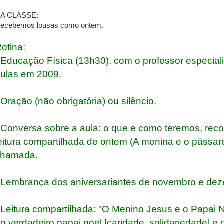
A CLASSE:
ecebemos lousas como ontem.
otina:
 Educação Física (13h30), com o professor especiali
ulas em 2009.
 Oração (não obrigatória) ou silêncio.
 Conversa sobre a aula: o que e como teremos, rec
eitura compartilhada de ontem (A menina e o pássar
chamada.
 Lembrança dos aniversariantes de novembro e de
 Leitura compartilhada: "O Menino Jesus e o Papai N
o verdadeiro papai noel [caridade, solidariedade] e 