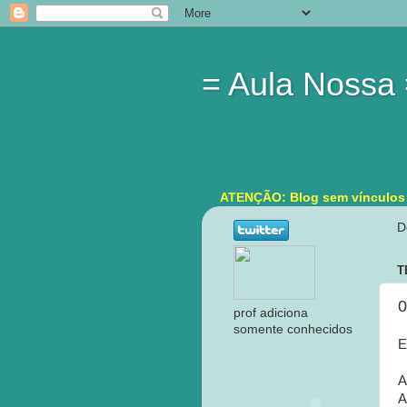
= Aula Nossa
ATENÇÃO: Blog sem vínculos in
D
T
0
prof adiciona
somente conhecidos
E
A
A