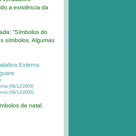
ido a existência da
ssada: "Símbolos do
ses símbolos. Algumas
ímbolos de natal.