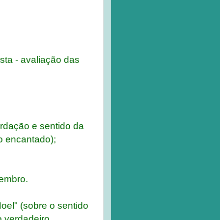
sta - avaliação das
ordação e sentido da
o encantado);
zembro.
oel" (sobre o sentido
o verdadeiro