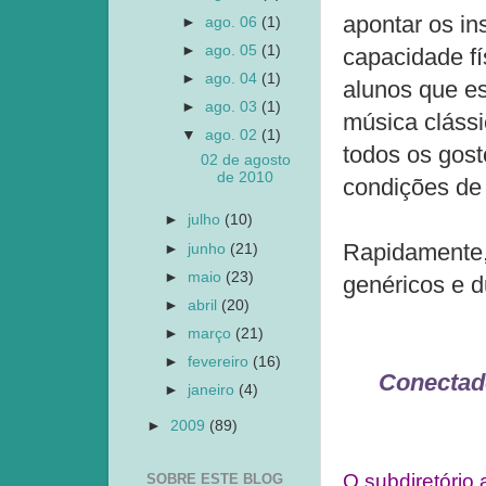
apontar os in
►
ago. 06
(1)
►
ago. 05
(1)
capacidade fí
►
ago. 04
(1)
alunos que es
►
ago. 03
(1)
música clássi
▼
ago. 02
(1)
todos os gos
02 de agosto
de 2010
condições de
►
julho
(10)
Rapidamente,
►
junho
(21)
►
maio
(23)
genéricos e d
►
abril
(20)
►
março
(21)
►
fevereiro
(16)
Conectado
►
janeiro
(4)
►
2009
(89)
O subdiretório 
SOBRE ESTE BLOG