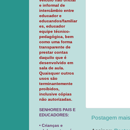
veículo não oficial
e informal de
intercâmbio entre
educador e
educandos/familiar
es, educador
equipe técnico-
pedagógica, bem
como uma forma
transparente de
prestar contas
daquilo que é
desenvolvido em
sala de aula.
Quaisquer outros
usos são
terminantemente
proibidos,
inclusive cópias
não autorizadas.
SENHORES PAIS E
EDUCADORES:
Postagem mais
• Crianças e