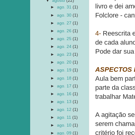
▼
agosto
(22)
livro e dei a
►
ago. 31
(1)
Folclore - ca
►
ago. 30
(1)
►
ago. 27
(1)
►
ago. 26
(1)
4-
Reescrita 
►
ago. 25
(1)
de cada alun
►
ago. 24
(1)
Pode dar sua 
►
ago. 23
(1)
►
ago. 20
(1)
ASPECTOS 
►
ago. 19
(1)
Aula bem part
►
ago. 18
(1)
►
ago. 17
(1)
parte da clas
►
ago. 16
(1)
trabalhar Mat
►
ago. 13
(1)
►
ago. 12
(1)
A agitação se
►
ago. 11
(1)
serem chamad
►
ago. 10
(1)
critério foi 
►
ago. 09
(1)