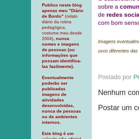
Publico neste blog
sobre a
comuni
apenas meu "Diário
de
redes socia
de Bordo"
(relato
com bom sens
diário da rotina
pedagógica,
costume meu desde
2004)
, nunca
Imagens eventualmen
nomes e imagens
de pessoas (ou
usos diferentes das 
informações que
possam identifica-
las facilmente).
Postado por
P
Eventualmente
poderão ser
publicadas
Nenhum com
imagens de
atividades
Postar um c
desenvolvidas,
nunca de pessoas
ou de ambientes
internos.
Este blog é um