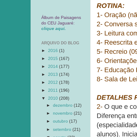
ROTINA:
1- Oração (nã
Álbum de Paisagens
2- Conversa s
do CEU Jaguaré:
clique aqui.
3- Leitura co
4- Reescrita e
ARQUIVO DO BLOG
5- Recreio (0
►
2016
(1)
►
2015
(167)
6- Orientaçõe
►
2014
(177)
7- Educação F
►
2013
(174)
8- Sala de Le
►
2012
(178)
►
2011
(196)
DETALHES 
▼
2010
(208)
2-
O que e co
►
dezembro
(12)
►
novembro
(21)
Diferença ent
►
outubro
(17)
(especialidad
►
setembro
(21)
alunos). Inici