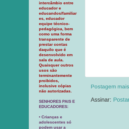
intercâmbio entre
educador e
educandos/familiar
es, educador
equipe técnico-
pedagógica, bem
como uma forma
transparente de
prestar contas
daquilo que é
desenvolvido em
sala de aula.
Quaisquer outros
usos são
terminantemente
proibidos,
Postagem mais
inclusive cópias
não autorizadas.
Assinar:
Posta
SENHORES PAIS E
EDUCADORES:
• Crianças e
adolescentes só
podem usar a