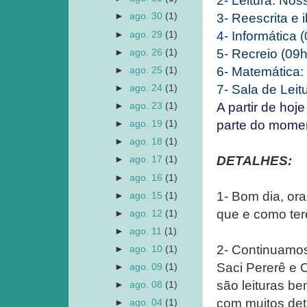
2- Leitura: Nos
3- Reescrita e 
►
ago. 30
(1)
4- Informática 
►
ago. 29
(1)
5- Recreio (09h
►
ago. 26
(1)
6- Matemática: 
►
ago. 25
(1)
7- Sala de Leit
►
ago. 24
(1)
A partir de hoj
►
ago. 23
(1)
parte do momen
►
ago. 19
(1)
►
ago. 18
(1)
DETALHES:
►
ago. 17
(1)
►
ago. 16
(1)
1- Bom dia, or
►
ago. 15
(1)
que e como te
►
ago. 12
(1)
►
ago. 11
(1)
2- Continuamos
►
ago. 10
(1)
Saci Pererê e 
►
ago. 09
(1)
são leituras b
►
ago. 08
(1)
com muitos det
►
ago. 04
(1)