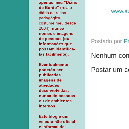
apenas meu "Diário
de Bordo"
(relato
www.au
diário da rotina
pedagógica,
costume meu desde
2004)
, nunca
nomes e imagens
de pessoas (ou
Postado por
P
informações que
possam identifica-
Nenhum com
las facilmente).
Eventualmente
Postar um c
poderão ser
publicadas
imagens de
atividades
desenvolvidas,
nunca de pessoas
ou de ambientes
internos.
Este blog é um
veículo não oficial
e informal de