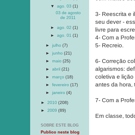
▼
ago. 03
(1)
03 de agosto
3- Reescrita e
de 2011
seu dever - ess
►
ago. 02
(1)
livre para escr
►
ago. 01
(1)
4- Com a Profe
5- Recreio.
►
julho
(7)
►
junho
(21)
6- Correção col
►
maio
(25)
algarismos: def
►
abril
(21)
coletiva e liç
►
março
(18)
antes da hora,
►
fevereiro
(17)
►
janeiro
(4)
7- Com a Profe
►
2010
(208)
►
2009
(89)
Em classe, todo
SOBRE ESTE BLOG
Publico neste blog