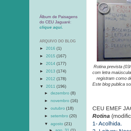
Álbum de Paisagens
do CEU Jaguaré:
clique aqui.
ARQUIVO DO BLOG
►
2016
(1)
►
2015
(167)
►
2014
(177)
Rotina prevista (03
►
2013
(174)
com letra maiúscula
registram como de 
►
2012
(178)
Este blog publica s
▼
2011
(196)
►
dezembro
(8)
►
novembro
(16)
CEU EMEF JAGU
►
outubro
(18)
Rotina
(modifi
►
setembro
(20)
1- Acolhida.
▼
agosto
(21)
►
ago. 31
(1)