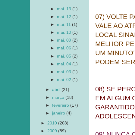
►
mai. 13
(1)
07) VOLTE
►
mai. 12
(1)
VALE AO A
►
mai. 11
(1)
►
mai. 10
(1)
LOCAL SINA
►
mai. 09
(2)
MELHOR PER
►
mai. 06
(1)
UM MINUTO
►
mai. 05
(2)
PODEM SER
►
mai. 04
(1)
►
mai. 03
(1)
►
mai. 02
(1)
08) SE PE
►
abril
(21)
EM ALGUM 
►
março
(18)
►
fevereiro
(17)
GARANTIDO
►
janeiro
(4)
ADOLESCEN
►
2010
(208)
►
2009
(89)
09) NUNCA 