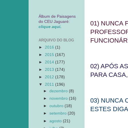
Álbum de Paisagens
do CEU Jaguaré:
01) NUNCA 
clique aqui.
PROFESSOR
FUNCIONÁRI
ARQUIVO DO BLOG
►
2016
(1)
►
2015
(167)
►
2014
(177)
02) APÓS A
►
2013
(174)
PARA CASA,
►
2012
(178)
▼
2011
(196)
►
dezembro
(8)
►
novembro
(16)
03) NUNCA
►
outubro
(18)
ESTES DIG
►
setembro
(20)
►
agosto
(21)