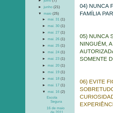
►
julho
(7)
04) NUNCA
►
junho
(21)
FAMÍLIA PA
▼
maio
(25)
►
mai. 31
(1)
►
mai. 30
(1)
►
mai. 27
(1)
05) NUNCA
►
mai. 26
(1)
NINGUÉM, 
►
mai. 25
(1)
AUTORIZADA
►
mai. 24
(1)
SOMENTE D
►
mai. 23
(1)
►
mai. 20
(1)
►
mai. 19
(1)
►
mai. 18
(1)
06) EVITE 
►
mai. 17
(1)
SOBRETUDO 
▼
mai. 16
(2)
CURIOSIDA
Escola
Segura
EXPERIÊNC
16 de maio
de 2011