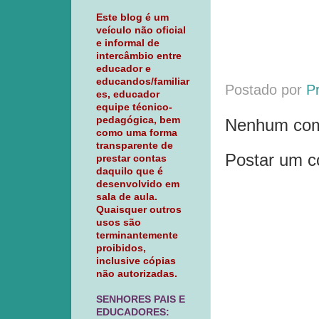
Este blog é um
veículo não oficial
e informal de
intercâmbio entre
educador e
educandos/familiar
Postado por
P
es, educador
equipe técnico-
pedagógica, bem
Nenhum com
como uma forma
transparente de
Postar um c
prestar contas
daquilo que é
desenvolvido em
sala de aula.
Quaisquer outros
usos são
terminantemente
proibidos,
inclusive cópias
não autorizadas.
SENHORES PAIS E
EDUCADORES: