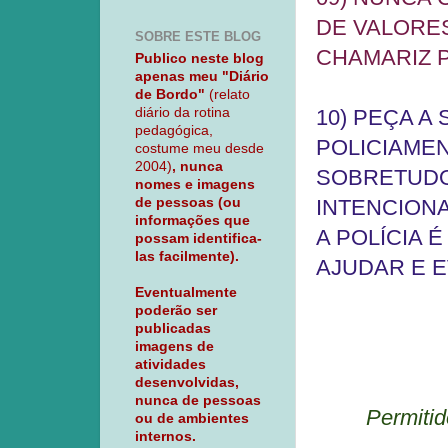
DE VALORES
SOBRE ESTE BLOG
CHAMARIZ 
Publico neste blog
apenas meu "Diário
de Bordo"
(relato
diário da rotina
10) PEÇA A
pedagógica,
POLICIAMEN
costume meu desde
2004)
, nunca
SOBRETUDO
nomes e imagens
de pessoas (ou
INTENCION
informações que
A POLÍCIA 
possam identifica-
las facilmente).
AJUDAR E E
Eventualmente
poderão ser
publicadas
imagens de
atividades
desenvolvidas,
nunca de pessoas
Permitid
ou de ambientes
internos.