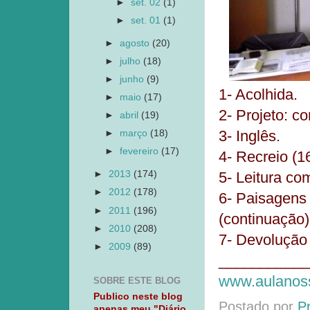
►
set. 02
(1)
►
set. 01
(1)
►
agosto
(20)
►
julho
(18)
►
junho
(9)
1- Acolhida.
►
maio
(17)
2- Projeto: c
►
abril
(19)
3- Inglês.
►
março
(18)
►
fevereiro
(17)
4- Recreio (1
►
2013
(174)
5- Leitura co
►
2012
(178)
6- Paisagens
►
2011
(196)
(continuação)
►
2010
(208)
7- Devolução 
►
2009
(89)
___________
www.aulanoss
SOBRE ESTE BLOG
Publico neste blog
Postado por
P
apenas meu "Diário