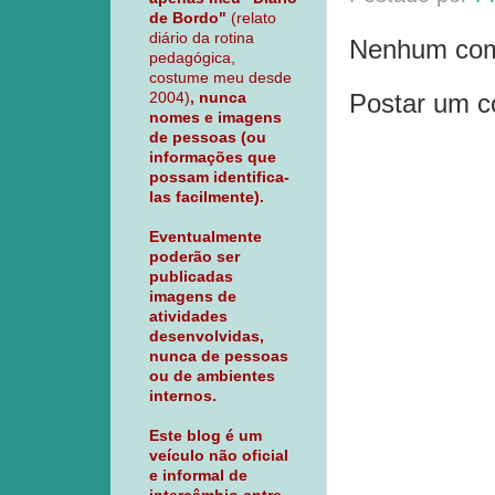
de Bordo"
(relato
diário da rotina
Nenhum com
pedagógica,
costume meu desde
Postar um c
2004)
, nunca
nomes e imagens
de pessoas (ou
informações que
possam identifica-
las facilmente).
Eventualmente
poderão ser
publicadas
imagens de
atividades
desenvolvidas,
nunca de pessoas
ou de ambientes
internos.
Este blog é um
veículo não oficial
e informal de