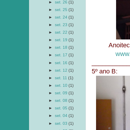
►
set. 26
(1)
►
set. 25
(1)
►
set. 24
(1)
►
set. 23
(1)
►
set. 22
(1)
►
set. 19
(1)
Anoitec
►
set. 18
(1)
www.
►
set. 17
(1)
___________
►
set. 16
(1)
5º ano B:
►
set. 12
(1)
►
set. 11
(1)
►
set. 10
(1)
►
set. 09
(1)
►
set. 08
(1)
►
set. 05
(1)
►
set. 04
(1)
►
set. 03
(1)