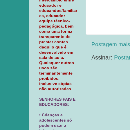
intercâmbio entre
educador e
educandos/familiar
es, educador
equipe técnico-
pedagógica, bem
como uma forma
transparente de
prestar contas
Postagem mais
daquilo que é
desenvolvido em
Assinar:
Posta
sala de aula.
Quaisquer outros
usos são
terminantemente
proibidos,
inclusive cópias
não autorizadas.
SENHORES PAIS E
EDUCADORES:
• Crianças e
adolescentes só
podem usar a