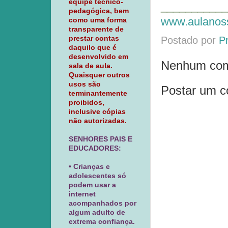
equipe técnico-
___________
pedagógica, bem
www.aulanoss
como uma forma
transparente de
Postado por
P
prestar contas
daquilo que é
desenvolvido em
Nenhum com
sala de aula.
Quaisquer outros
usos são
Postar um c
terminantemente
proibidos,
inclusive cópias
não autorizadas.
SENHORES PAIS E
EDUCADORES:
• Crianças e
adolescentes só
podem usar a
internet
acompanhados por
algum adulto de
extrema confiança.