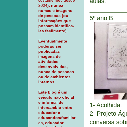
aulas.
costume meu desde
2004)
, nunca
___________
nomes e imagens
de pessoas (ou
5º ano B:
informações que
possam identifica-
las facilmente).
Eventualmente
poderão ser
publicadas
imagens de
atividades
desenvolvidas,
nunca de pessoas
ou de ambientes
internos.
Este blog é um
veículo não oficial
e informal de
1- Acolhida.
intercâmbio entre
2- Projeto Ág
educador e
educandos/familiar
conversa sob
es, educador