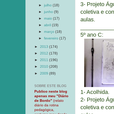
3- Projeto Ág
►
julho
(18)
coletiva
e con
►
junho
(9)
aulas.
►
maio
(17)
►
abril
(19)
___________
►
março
(18)
5º ano C:
►
fevereiro
(17)
►
2013
(174)
►
2012
(178)
►
2011
(196)
►
2010
(208)
►
2009
(89)
SOBRE ESTE BLOG
1- Acolhida.
Publico neste blog
apenas meu "Diário
2- Projeto Ág
de Bordo"
(relato
diário da rotina
coletiva
e con
pedagógica,