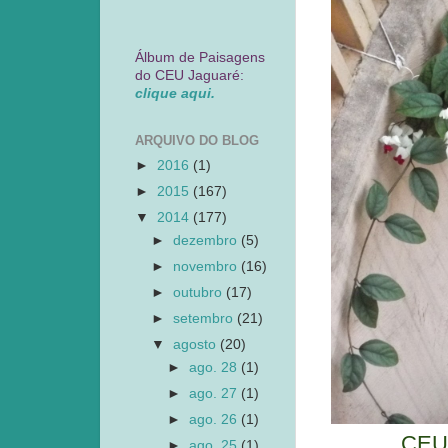
Álbum de Paisagens
do CEU Jaguaré:
clique aqui.
ARQUIVO DO BLOG
►
2016
(1)
►
2015
(167)
▼
2014
(177)
►
dezembro
(5)
►
novembro
(16)
►
outubro
(17)
►
setembro
(21)
▼
agosto
(20)
►
ago. 28
(1)
►
ago. 27
(1)
►
ago. 26
(1)
CEU 
►
ago. 25
(1)