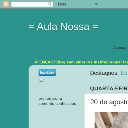
= Aula Nossa =
Acesse:
ATENÇÃO: Blog sem vínculos institucionais! Ins
Destaques:
Ed
QUARTA-FEIR
prof adiciona
20 de agost
somente conhecidos