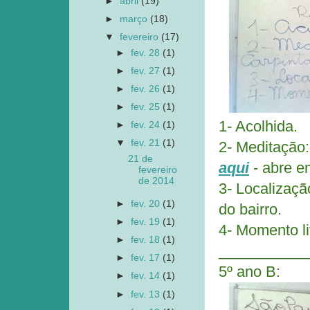
►
abril
(19)
►
março
(18)
▼
fevereiro
(17)
►
fev. 28
(1)
►
fev. 27
(1)
►
fev. 26
(1)
►
fev. 25
(1)
1- Acolhida.
►
fev. 24
(1)
▼
fev. 21
(1)
2- Meditação:
21 de
aqui
- abre e
fevereiro
de 2014
3- Localizaç
►
fev. 20
(1)
do bairro.
►
fev. 19
(1)
4- Momento l
►
fev. 18
(1)
___________
►
fev. 17
(1)
5º ano B:
►
fev. 14
(1)
►
fev. 13
(1)