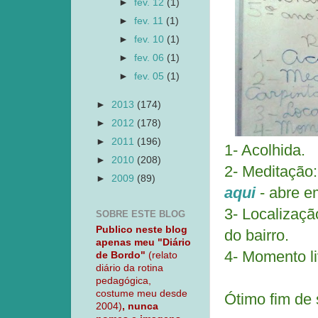
►
fev. 12
(1)
►
fev. 11
(1)
►
fev. 10
(1)
►
fev. 06
(1)
►
fev. 05
(1)
►
2013
(174)
►
2012
(178)
►
2011
(196)
1- Acolhida.
►
2010
(208)
2- Meditação:
►
2009
(89)
aqui
- abre e
3- Localizaç
SOBRE ESTE BLOG
Publico neste blog
do bairro.
apenas meu "Diário
4- Momento l
de Bordo"
(relato
diário da rotina
pedagógica,
costume meu desde
Ótimo fim de
2004)
, nunca