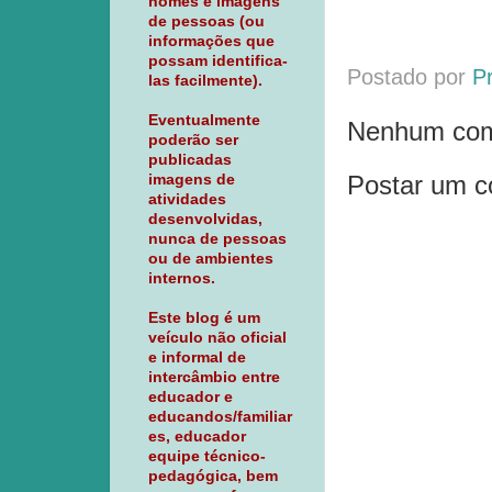
nomes e imagens
de pessoas (ou
informações que
possam identifica-
Postado por
P
las facilmente).
Eventualmente
Nenhum com
poderão ser
publicadas
Postar um c
imagens de
atividades
desenvolvidas,
nunca de pessoas
ou de ambientes
internos.
Este blog é um
veículo não oficial
e informal de
intercâmbio entre
educador e
educandos/familiar
es, educador
equipe técnico-
pedagógica, bem