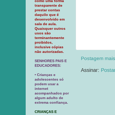
como uma forma
transparente de
prestar contas
daquilo que é
desenvolvido em
sala de aula.
Quaisquer outros
usos são
terminantemente
proibidos,
inclusive cópias
não autorizadas.
Postagem mais
SENHORES PAIS E
EDUCADORES:
Assinar:
Posta
• Crianças e
adolescentes só
podem usar a
internet
acompanhados por
algum adulto de
extrema confiança.
CRIANÇAS E