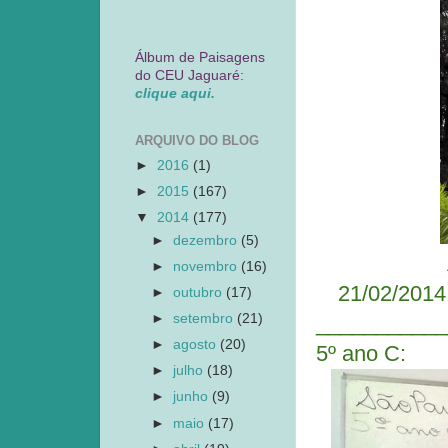
Álbum de Paisagens
do CEU Jaguaré:
clique aqui.
ARQUIVO DO BLOG
►
2016
(1)
►
2015
(167)
▼
2014
(177)
►
dezembro
(5)
►
novembro
(16)
21/02/2014
►
outubro
(17)
►
setembro
(21)
___________
►
agosto
(20)
5º ano C:
►
julho
(18)
►
junho
(9)
►
maio
(17)