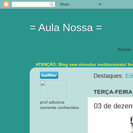
= Aula Nossa =
Acesse:
ATENÇÃO: Blog sem vínculos institucionais! Ins
Destaques:
Ed
TERÇA-FEIRA
prof adiciona
03 de dezem
somente conhecidos