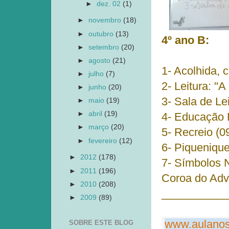
►
dez. 02
(1)
►
novembro
(18)
►
outubro
(13)
4º ano B:
►
setembro
(20)
►
agosto
(21)
1- Acolhida,
►
julho
(7)
2- Leitura: "
►
junho
(20)
3- Sala de Le
►
maio
(19)
►
abril
(19)
4- Educação F
►
março
(20)
5- Recreio (0
►
fevereiro
(12)
6- Piquenique
►
2012
(178)
7- Símbolos N
►
2011
(196)
Coroa do Adv
►
2010
(208)
___________
►
2009
(89)
www.aulanos
SOBRE ESTE BLOG