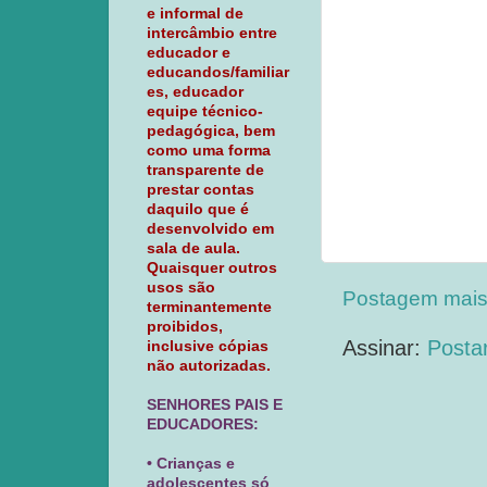
e informal de
intercâmbio entre
educador e
educandos/familiar
es, educador
equipe técnico-
pedagógica, bem
como uma forma
transparente de
prestar contas
daquilo que é
desenvolvido em
sala de aula.
Quaisquer outros
usos são
Postagem mais
terminantemente
proibidos,
Assinar:
Posta
inclusive cópias
não autorizadas.
SENHORES PAIS E
EDUCADORES:
• Crianças e
adolescentes só