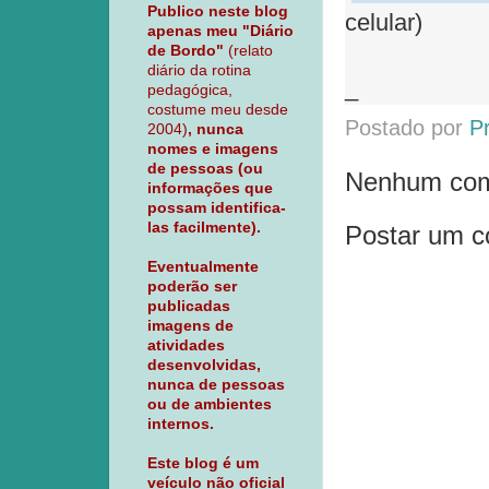
Publico neste blog
celular)
apenas meu "Diário
de Bordo"
(relato
diário da rotina
_
pedagógica,
costume meu desde
Postado por
P
2004)
, nunca
nomes e imagens
de pessoas (ou
Nenhum com
informações que
possam identifica-
las facilmente).
Postar um c
Eventualmente
poderão ser
publicadas
imagens de
atividades
desenvolvidas,
nunca de pessoas
ou de ambientes
internos.
Este blog é um
veículo não oficial