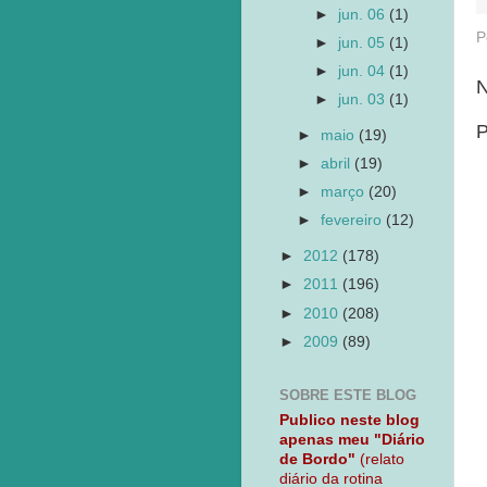
►
jun. 06
(1)
P
►
jun. 05
(1)
►
jun. 04
(1)
N
►
jun. 03
(1)
P
►
maio
(19)
►
abril
(19)
►
março
(20)
►
fevereiro
(12)
►
2012
(178)
►
2011
(196)
►
2010
(208)
►
2009
(89)
SOBRE ESTE BLOG
Publico neste blog
apenas meu "Diário
de Bordo"
(relato
diário da rotina