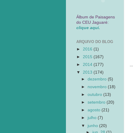
Álbum de Paisagens
do CEU Jaguaré:
clique aqui.
ARQUIVO DO BLOG
►
2016
(1)
►
2015
(167)
►
2014
(177)
_
▼
2013
(174)
►
dezembro
(5)
►
novembro
(18)
►
outubro
(13)
►
setembro
(20)
►
agosto
(21)
►
julho
(7)
▼
junho
(20)
►
jun. 28
(1)