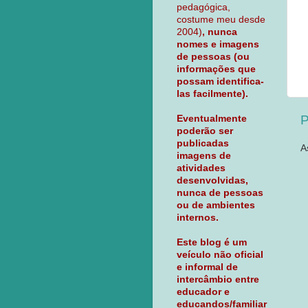
pedagógica,
costume meu desde
2004)
, nunca
nomes e imagens
de pessoas (ou
informações que
possam identifica-
las facilmente).
P
Eventualmente
poderão ser
publicadas
A
imagens de
atividades
desenvolvidas,
nunca de pessoas
ou de ambientes
internos.
Este blog é um
veículo não oficial
e informal de
intercâmbio entre
educador e
educandos/familiar