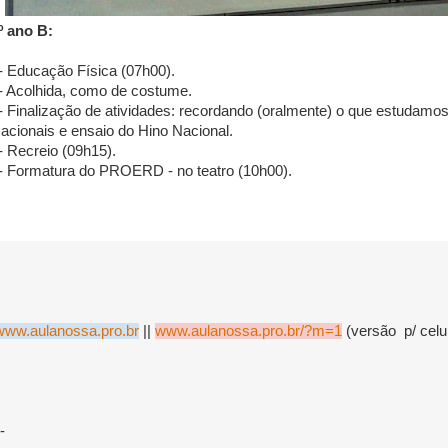
º ano B:
- Educação Física (07h00).
- Acolhida, como de costume.
- Finalização de atividades: recordando (oralmente) o que estudamo
acionais e ensaio do Hino Nacional.
- Recreio (09h15).
- Formatura do PROERD - no teatro (10h00).
www.aulanossa.pro.br
||
www.aulanossa.pro.br/?m=1
(versão p/ celu
-