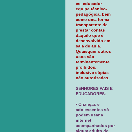
es, educador
equipe técnico-
pedagógica, bem
como uma forma
transparente de
prestar contas
daquilo que é
desenvolvido em
sala de aula.
Quaisquer outros
usos são
terminantemente
proibidos,
inclusive cópias
não autorizadas.
SENHORES PAIS E
EDUCADORES:
• Crianças e
adolescentes só
podem usar a
internet
acompanhados por
algum adulto de