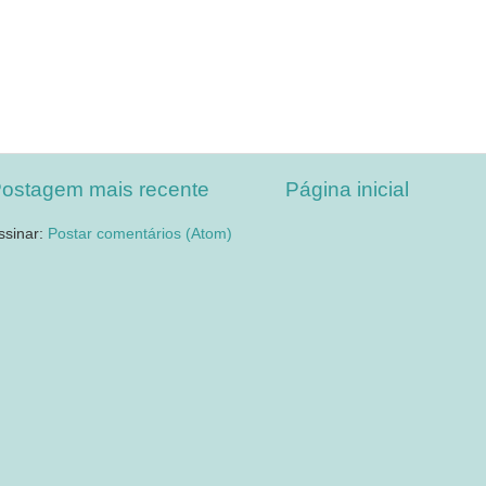
ostagem mais recente
Página inicial
ssinar:
Postar comentários (Atom)