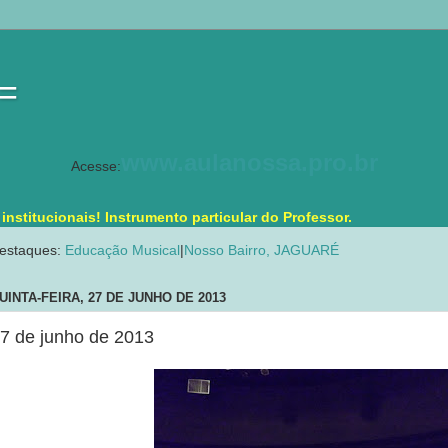
 =
www.aulanossa.pro.br
Acesse:
stitucionais! Instrumento particular do Professor.
estaques:
Educação Musical
|
Nosso Bairro, JAGUARÉ
UINTA-FEIRA, 27 DE JUNHO DE 2013
7 de junho de 2013