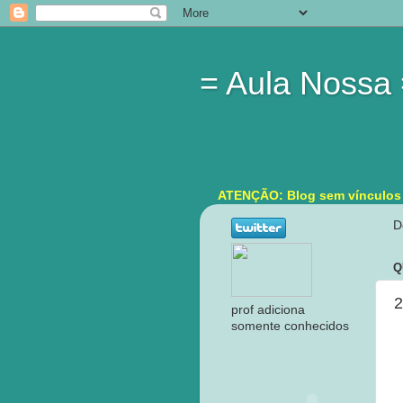
= Aula Nossa
ATENÇÃO: Blog sem vínculos in
D
Q
2
prof adiciona
somente conhecidos