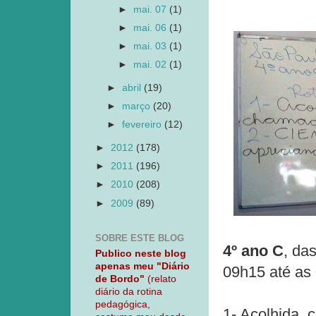
►
mai. 07
(1)
►
mai. 06
(1)
►
mai. 03
(1)
►
mai. 02
(1)
►
abril
(19)
►
março
(20)
►
fevereiro
(12)
►
2012
(178)
►
2011
(196)
►
2010
(208)
►
2009
(89)
SOBRE ESTE BLOG
4º ano C
, da
Publico neste blog
apenas meu "Diário
09h15 até as
de Bordo"
(relato
diário da rotina
pedagógica,
1- Acolhida,