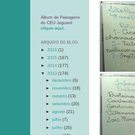
Álbum de Paisagens
do CEU Jaguaré:
clique aqui.
ARQUIVO DO BLOG
►
2016
(1)
►
2015
(167)
►
2014
(177)
▼
2013
(174)
►
dezembro
(5)
►
novembro
(18)
►
outubro
(13)
►
setembro
(20)
►
agosto
(21)
►
julho
(7)
►
junho
(20)