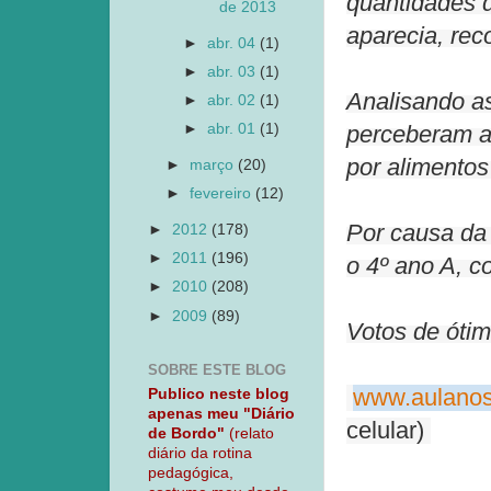
quantidades d
de 2013
aparecia, rec
►
abr. 04
(1)
►
abr. 03
(1)
Analisando a
►
abr. 02
(1)
►
abr. 01
(1)
perceberam a
por alimentos
►
março
(20)
►
fevereiro
(12)
Por causa da 
►
2012
(178)
►
2011
(196)
o 4º ano A, c
►
2010
(208)
►
2009
(89)
Votos de ótim
SOBRE ESTE BLOG
www.aulanos
Publico neste blog
apenas meu "Diário
celular)
de Bordo"
(relato
diário da rotina
pedagógica,