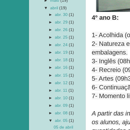
►
maio
(19)
▼
abril
(19)
►
abr. 30
(1)
4º ano B:
►
abr. 29
(1)
►
abr. 26
(1)
1- Acolhida (
►
abr. 25
(1)
2- Natureza e
►
abr. 24
(1)
embalagens.
►
abr. 19
(1)
3- Inglês (08h
►
abr. 18
(1)
►
abr. 16
(1)
4- Recreio (0
►
abr. 15
(1)
5- Artes (09h
►
abr. 12
(1)
6- Continuaç
►
abr. 11
(1)
7- Momento liv
►
abr. 10
(1)
►
abr. 09
(1)
A partir das 
►
abr. 08
(1)
▼
abr. 05
(1)
os alunos, aj
05 de abril