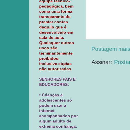
equipe técnico-
pedagógica, bem
como uma forma
transparente de
prestar contas
daquilo que é
desenvolvido em
sala de aula.
Quaisquer outros
Postagem mais
usos são
terminantemente
proibidos,
Assinar:
Posta
inclusive cópias
não autorizadas.
SENHORES PAIS E
EDUCADORES:
• Crianças e
adolescentes só
podem usar a
internet
acompanhados por
algum adulto de
extrema confiança.