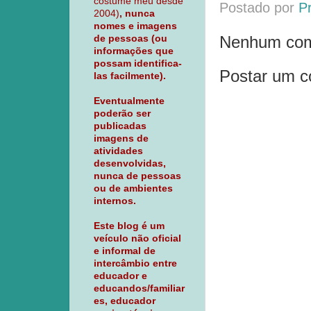
costume meu desde
Postado por
P
2004)
, nunca
nomes e imagens
Nenhum com
de pessoas (ou
informações que
possam identifica-
Postar um c
las facilmente).
Eventualmente
poderão ser
publicadas
imagens de
atividades
desenvolvidas,
nunca de pessoas
ou de ambientes
internos.
Este blog é um
veículo não oficial
e informal de
intercâmbio entre
educador e
educandos/familiar
es, educador