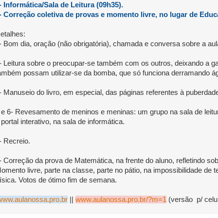
- Informática/Sala de Leitura (09h35).
- Correção coletiva de provas e momento livre, no lugar de Educ
etalhes:
- Bom dia, oração (não obrigatória), chamada e conversa sobre a au
- Leitura sobre o preocupar-se também com os outros, deixando a ga
ambém possam utilizar-se da bomba, que só funciona derramando ág
- Manuseio do livro, em especial, das páginas referentes à puberdad
 e 6- Revesamento de meninos e meninas: um grupo na sala de leitura
 portal interativo, na sala de informática.
- Recreio.
- Correção da prova de Matemática, na frente do aluno, refletindo sob
omento livre, parte na classe, parte no pátio, na impossibilidade de 
ísica. Votos de ótimo fim de semana.
www.aulanossa.pro.br
||
www.aulanossa.pro.br/?m=1
(versão p/ celul