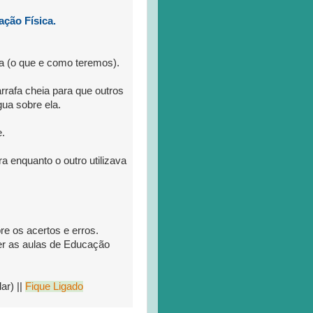
ação Física.
la (o que e como teremos).
rrafa cheia para que outros
ua sobre ela.
e.
 enquanto o outro utilizava
re os acertos e erros.
ter as aulas de Educação
ar) ||
Fique Ligado