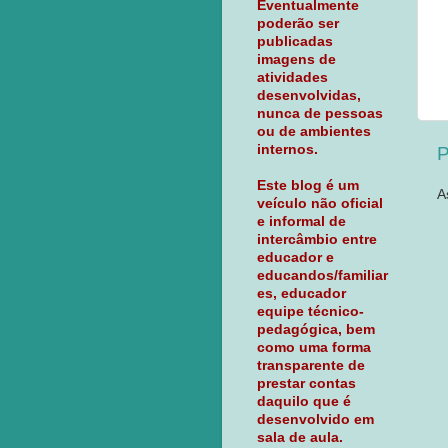
Eventualmente
poderão ser
publicadas
imagens de
atividades
desenvolvidas,
nunca de pessoas
ou de ambientes
internos.
P
Este blog é um
A
veículo não oficial
e informal de
intercâmbio entre
educador e
educandos/familiar
es, educador
equipe técnico-
pedagógica, bem
como uma forma
transparente de
prestar contas
daquilo que é
desenvolvido em
sala de aula.