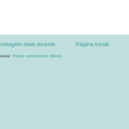
ostagem mais recente
Página inicial
ssinar:
Postar comentários (Atom)