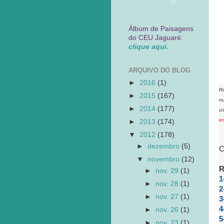
Álbum de Paisagens
do CEU Jaguaré:
clique aqui.
ARQUIVO DO BLOG
►
2016
(1)
Ro
►
2015
(167)
nu
►
2014
(177)
us
em
►
2013
(174)
▼
2012
(178)
►
dezembro
(5)
C
▼
novembro
(12)
R
►
nov. 29
(1)
1
►
nov. 28
(1)
2
►
nov. 27
(1)
3
4
►
nov. 26
(1)
5
►
nov. 23
(1)