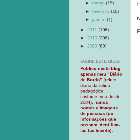
►
março
(19)
P
►
fevereiro
(15)
N
►
janeiro
(1)
►
2011
(196)
P
►
2010
(208)
►
2009
(89)
SOBRE ESTE BLOG
Publico neste blog
apenas meu "Diário
de Bordo"
(relato
diário da rotina
pedagógica,
costume meu desde
2004)
, nunca
nomes e imagens
de pessoas (ou
informações que
possam identifica-
las facilmente).