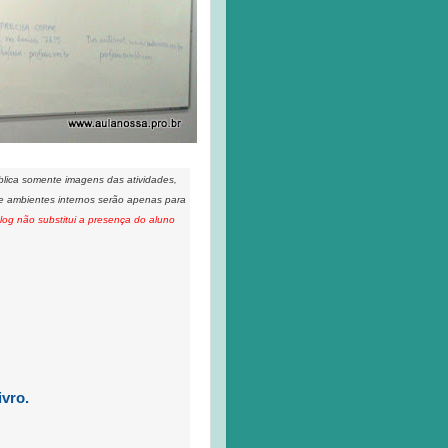
ublica somente imagens das atividades,
 e ambientes internos serão apenas para
log não substitui a presença do aluno
ivro.