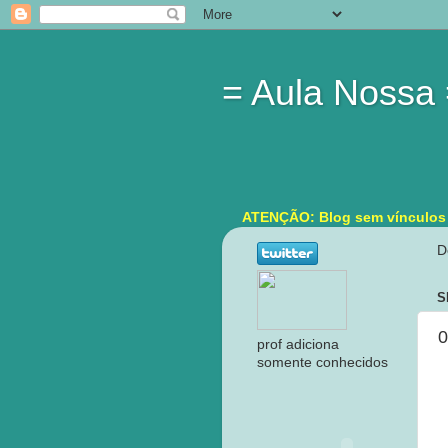
= Aula Nossa
ATENÇÃO: Blog sem vínculos in
D
S
0
prof adiciona
somente conhecidos