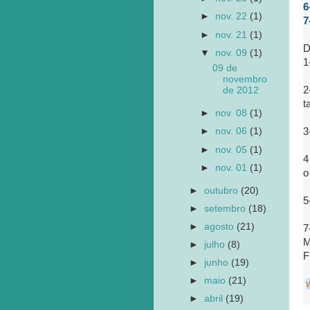
6
►
nov. 22
(1)
7
►
nov. 21
(1)
D
▼
nov. 09
(1)
1
09 de
novembro
2
de 2012
t
►
nov. 08
(1)
3
►
nov. 06
(1)
►
nov. 05
(1)
4
►
nov. 01
(1)
o
►
outubro
(20)
5
►
setembro
(18)
►
agosto
(21)
7
M
►
julho
(8)
F
►
junho
(19)
►
maio
(21)
►
abril
(19)