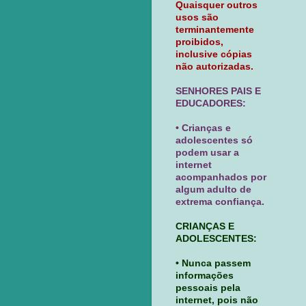
Quaisquer outros
usos são
terminantemente
proibidos,
inclusive cópias
não autorizadas.
SENHORES PAIS E
EDUCADORES:
• Crianças e
adolescentes só
podem usar a
internet
acompanhados por
algum adulto de
extrema confiança.
CRIANÇAS E
ADOLESCENTES:
• Nunca passem
informações
pessoais pela
internet, pois não