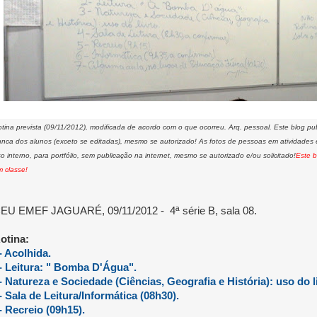
tina prevista (09/11/2012), modificada de acordo com o que ocorreu. Arq. pessoal. Este blog p
nca dos alunos (exceto se editadas), mesmo se autorizado! As fotos de pessoas em atividades
o interno, para portfólio, sem publicação na internet, mesmo se autorizado e/ou solicitado!
Este b
 classe!
EU EMEF JAGUARÉ, 09/11/2012 - 4ª série B, sala 08.
otina:
- Acolhida.
- Leitura: " Bomba D'Água".
- Natureza e Sociedade (Ciências, Geografia e História): uso do l
- Sala de Leitura/Informática (08h30).
- Recreio (09h15).