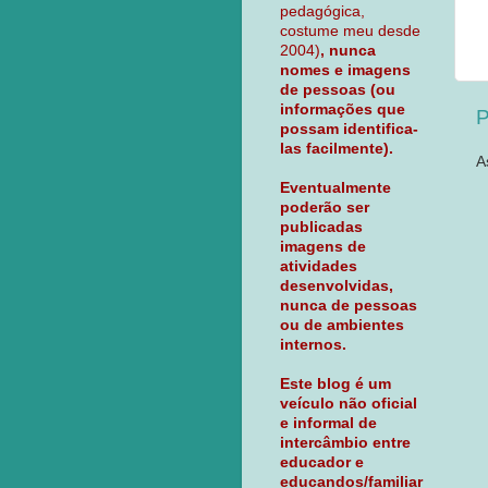
pedagógica,
costume meu desde
2004)
, nunca
nomes e imagens
de pessoas (ou
informações que
P
possam identifica-
las facilmente).
A
Eventualmente
poderão ser
publicadas
imagens de
atividades
desenvolvidas,
nunca de pessoas
ou de ambientes
internos.
Este blog é um
veículo não oficial
e informal de
intercâmbio entre
educador e
educandos/familiar