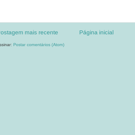
ostagem mais recente
Página inicial
ssinar:
Postar comentários (Atom)