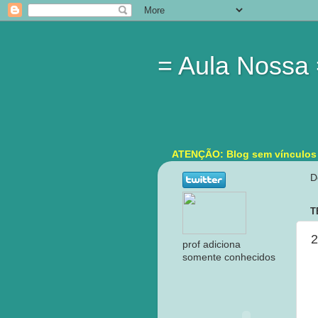
= Aula Nossa
ATENÇÃO: Blog sem vínculos in
D
T
2
prof adiciona
somente conhecidos