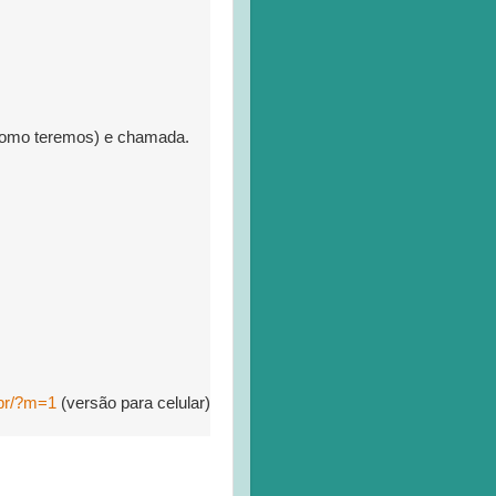
e como teremos) e chamada.
br/?m=1
(versão para celular)