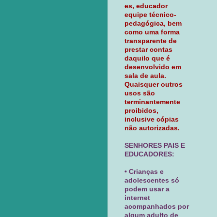
es, educador
equipe técnico-
pedagógica, bem
como uma forma
transparente de
prestar contas
daquilo que é
desenvolvido em
sala de aula.
Quaisquer outros
usos são
terminantemente
proibidos,
inclusive cópias
não autorizadas.
SENHORES PAIS E
EDUCADORES:
• Crianças e
adolescentes só
podem usar a
internet
acompanhados por
algum adulto de