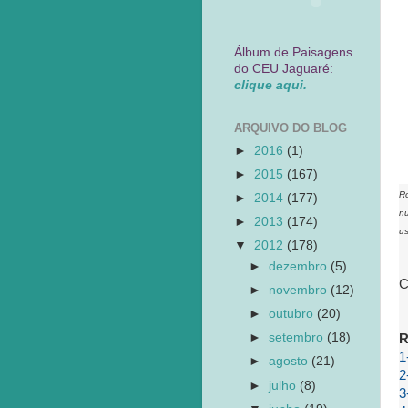
Álbum de Paisagens
do CEU Jaguaré:
clique aqui.
ARQUIVO DO BLOG
►
2016
(1)
►
2015
(167)
Ro
►
2014
(177)
nu
►
2013
(174)
us
▼
2012
(178)
►
dezembro
(5)
C
►
novembro
(12)
►
outubro
(20)
►
setembro
(18)
R
1
►
agosto
(21)
2
►
julho
(8)
3