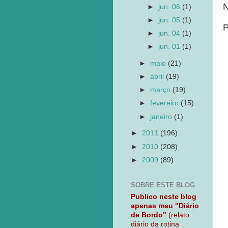
N
►
jun. 06
(1)
►
jun. 05
(1)
P
►
jun. 04
(1)
►
jun. 01
(1)
►
maio
(21)
►
abril
(19)
►
março
(19)
►
fevereiro
(15)
►
janeiro
(1)
►
2011
(196)
►
2010
(208)
►
2009
(89)
SOBRE ESTE BLOG
Publico neste blog
apenas meu "Diário
de Bordo"
(relato
diário da rotina