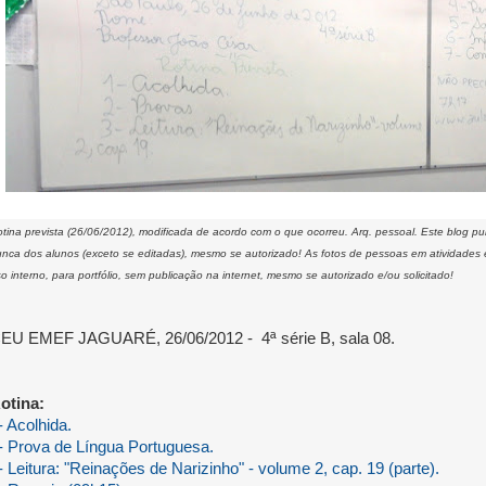
tina prevista (26/06/2012), modificada de acordo com o que ocorreu. Arq. pessoal. Este blog p
nca dos alunos (exceto se editadas), mesmo se autorizado! As fotos de pessoas em atividades
o interno, para portfólio, sem publicação na internet, mesmo se autorizado e/ou solicitado!
EU EMEF JAGUARÉ, 26/06/2012 - 4ª série B, sala 08.
otina:
- Acolhida.
- Prova de Língua Portuguesa.
- Leitura: "Reinações de Narizinho" - volume 2, cap. 19 (parte).