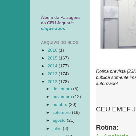
Álbum de Paisagens
do CEU Jaguaré:
clique aqui.
ARQUIVO DO BLOG
►
2016
(1)
►
2015
(167)
►
2014
(177)
Rotina prevista (23
►
2013
(174)
publica somente ima
▼
2012
(178)
autorizado!
►
dezembro
(5)
►
novembro
(12)
►
outubro
(20)
CEU EMEF JAG
►
setembro
(18)
►
agosto
(21)
Rotina:
►
julho
(8)