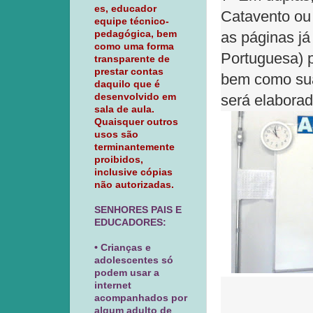
es, educador
Catavento ou
equipe técnico-
pedagógica, bem
as páginas já
como uma forma
Portuguesa) p
transparente de
prestar contas
bem como sua 
daquilo que é
desenvolvido em
será elaborad
sala de aula.
Quaisquer outros
usos são
terminantemente
proibidos,
inclusive cópias
não autorizadas.
SENHORES PAIS E
EDUCADORES:
• Crianças e
adolescentes só
podem usar a
internet
acompanhados por
algum adulto de