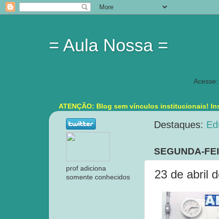
= Aula Nossa =
Acesse:
ATENÇÃO: Blog sem vínculos institucionais! Ins
Destaques:
Ed
SEGUNDA-FEIR
prof adiciona
23 de abril 
somente conhecidos