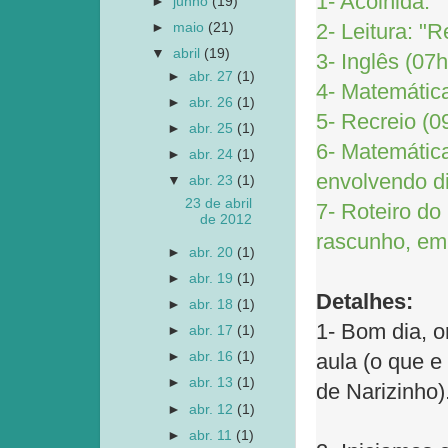
1- Acolhida.
►
junho
(19)
2- Leitura: "
►
maio
(21)
▼
abril
(19)
3- Inglês (07h
►
abr. 27
(1)
4- Matemática
►
abr. 26
(1)
5- Recreio (0
►
abr. 25
(1)
6- Matemática
►
abr. 24
(1)
envolvendo di
▼
abr. 23
(1)
23 de abril
7- Roteiro d
de 2012
rascunho, em
►
abr. 20
(1)
►
abr. 19
(1)
Detalhes:
►
abr. 18
(1)
1- Bom dia, o
►
abr. 17
(1)
►
abr. 16
(1)
aula (o que 
►
abr. 13
(1)
de Narizinho)
►
abr. 12
(1)
►
abr. 11
(1)