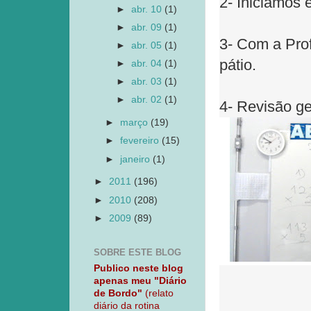
2- Iniciamos e
►
abr. 10
(1)
►
abr. 09
(1)
3- Com a Prof
►
abr. 05
(1)
pátio.
►
abr. 04
(1)
►
abr. 03
(1)
►
abr. 02
(1)
4- Revisão ge
►
março
(19)
►
fevereiro
(15)
►
janeiro
(1)
►
2011
(196)
►
2010
(208)
►
2009
(89)
SOBRE ESTE BLOG
Publico neste blog
apenas meu "Diário
de Bordo"
(relato
diário da rotina