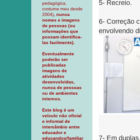
5- Recreio.
pedagógica,
costume meu desde
2004)
, nunca
nomes e imagens
6- Correção c
de pessoas (ou
envolvendo di
informações que
possam identifica-
las facilmente).
Eventualmente
poderão ser
publicadas
imagens de
atividades
desenvolvidas,
nunca de pessoas
ou de ambientes
internos.
Este blog é um
veículo não oficial
e informal de
intercâmbio entre
educador e
7- Em duplas
educandos/familiar