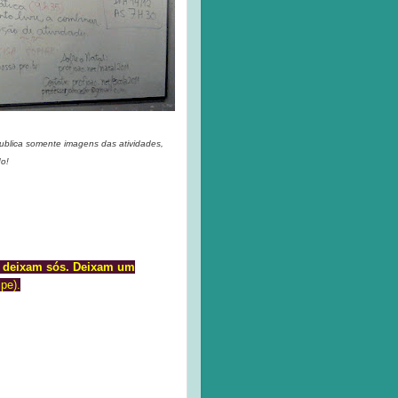
publica somente imagens das atividades,
do!
s deixam sós. Deixam um
pe).