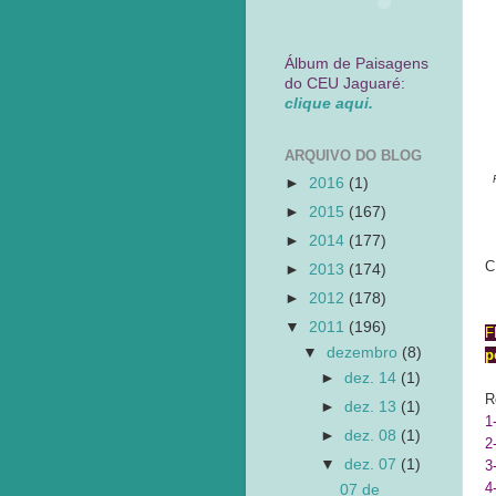
Álbum de Paisagens
do CEU Jaguaré:
clique aqui.
ARQUIVO DO BLOG
►
2016
(1)
►
2015
(167)
►
2014
(177)
C
►
2013
(174)
►
2012
(178)
▼
2011
(196)
F
▼
dezembro
(8)
p
►
dez. 14
(1)
R
►
dez. 13
(1)
1
►
dez. 08
(1)
2
▼
dez. 07
(1)
3
4
07 de