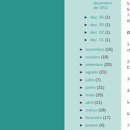
dezembro
5
de 2011
6
7
►
dez. 06
(1)
R
►
dez. 05
(1)
►
dez. 02
(1)
D
►
dez. 01
(1)
1
►
novembro
(16)
c
►
outubro
(18)
2
►
setembro
(20)
E
►
agosto
(21)
3
►
julho
(7)
►
junho
(21)
4
►
maio
(25)
5
►
abril
(21)
►
março
(18)
6
►
fevereiro
(17)
►
janeiro
(4)
7