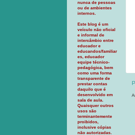
nunca de pessoas
ou de ambientes
internos.
Este blog é um
veículo não oficial
e informal de
intercâmbio entre
educador e
educandos/familiar
es, educador
equipe técnico-
pedagógica, bem
como uma forma
transparente de
P
prestar contas
daquilo que é
desenvolvido em
A
sala de aula.
Quaisquer outros
usos são
terminantemente
proibidos,
inclusive cópias
não autorizadas.