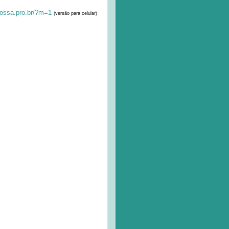
ossa.pro.br/?m=1
(
versão para celular)