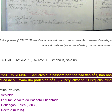
Rotina prevista (07/12/2011), modificada de acordo com o que ocorreu. Arq. pessoal. Este blog 
nunca dos alunos (exceto se editadas), mesmo se autoriza
EU EMEF JAGUARÉ, 07/12/2011 - 4º ano B, sala 08.
RASE DA SEMANA:
"Aqueles que passam por nós não vão sós, não no
ouco de si, levam um pouco de nós"
(Exupery, autor de "O Pequeno Prínci
otina Prevista:
- Acolhida.
- Leitura: "A Volta do Pássaro Encantado".
- Educação Física (08h30).
- Recreio (09h15).