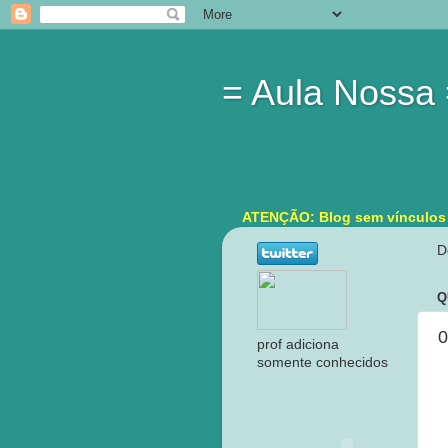
= Aula Nossa
ATENÇÃO: Blog sem vínculos in
D
Q
0
prof adiciona
somente conhecidos