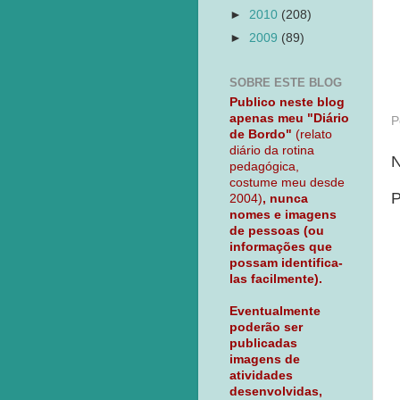
►
2010
(208)
►
2009
(89)
SOBRE ESTE BLOG
Publico neste blog
apenas meu "Diário
P
de Bordo"
(relato
diário da rotina
N
pedagógica,
costume meu desde
P
2004)
, nunca
nomes e imagens
de pessoas (ou
informações que
possam identifica-
las facilmente).
Eventualmente
poderão ser
publicadas
imagens de
atividades
desenvolvidas,