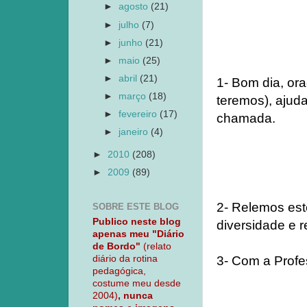
►
agosto
(21)
►
julho
(7)
►
junho
(21)
►
maio
(25)
►
abril
(21)
1- Bom dia, ora
►
março
(18)
teremos), ajuda
►
fevereiro
(17)
chamada.
►
janeiro
(4)
►
2010
(208)
►
2009
(89)
2- Relemos est
SOBRE ESTE BLOG
Publico neste blog
diversidade e r
apenas meu "Diário
de Bordo"
(relato
3- Com a Profe
diário da rotina
pedagógica,
costume meu desde
2004)
, nunca