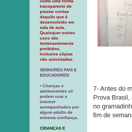
como uma forma
transparente de
prestar contas
daquilo que é
desenvolvido em
sala de aula.
Quaisquer outros
usos são
terminantemente
proibidos,
inclusive cópias
não autorizadas.
SENHORES PAIS E
EDUCADORES:
• Crianças e
7- Antes do m
adolescentes só
Prova Brasil,
podem usar a
internet
no gramadinho
acompanhados por
algum adulto de
fim de seman
extrema confiança.
CRIANÇAS E