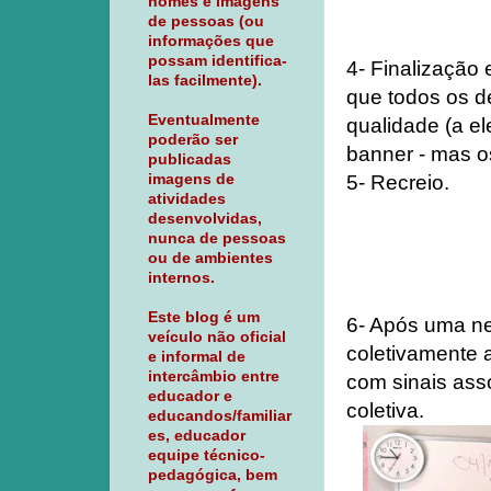
nomes e imagens
de pessoas (ou
informações que
possam identifica-
4- Finalização
las facilmente).
que todos os d
Eventualmente
qualidade (a el
poderão ser
banner - mas os
publicadas
5- Recreio.
imagens de
atividades
desenvolvidas,
nunca de pessoas
ou de ambientes
internos.
Este blog é um
6- Após uma ne
veículo não oficial
coletivamente 
e informal de
intercâmbio entre
com sinais asso
educador e
coletiva.
educandos/familiar
es, educador
equipe técnico-
pedagógica, bem