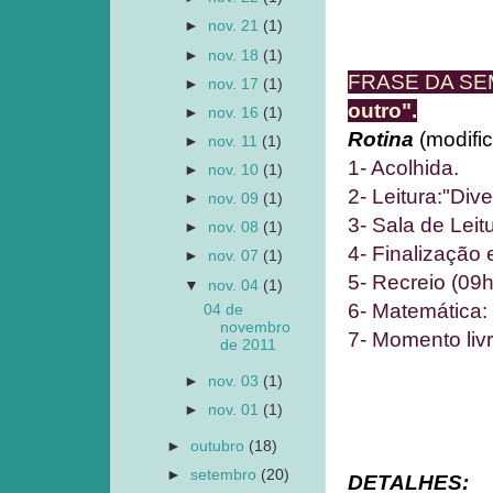
►
nov. 21
(1)
►
nov. 18
(1)
FRASE DA S
►
nov. 17
(1)
outro".
►
nov. 16
(1)
Rotina
(modifi
►
nov. 11
(1)
1- Acolhida.
►
nov. 10
(1)
2- Leitura:"Div
►
nov. 09
(1)
3- Sala de Leit
►
nov. 08
(1)
4- Finalização 
►
nov. 07
(1)
5- Recreio (09h
▼
nov. 04
(1)
6- Matemática:
04 de
novembro
7- Momento livr
de 2011
►
nov. 03
(1)
►
nov. 01
(1)
►
outubro
(18)
►
setembro
(20)
DETALHES: