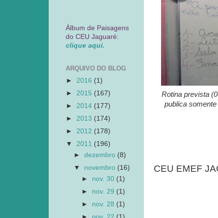
Álbum de Paisagens
do CEU Jaguaré:
clique aqui.
ARQUIVO DO BLOG
►
2016
(1)
►
2015
(167)
Rotina prevista (
publica somente
►
2014
(177)
►
2013
(174)
►
2012
(178)
▼
2011
(196)
►
dezembro
(8)
CEU EMEF JAGU
▼
novembro
(16)
►
nov. 30
(1)
►
nov. 29
(1)
►
nov. 28
(1)
►
nov. 22
(1)