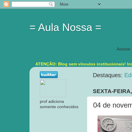
= Aula Nossa =
Acesse:
ATENÇÃO: Blog sem vínculos institucionais! Ins
Destaques:
Ed
SEXTA-FEIRA
prof adiciona
04 de novem
somente conhecidos