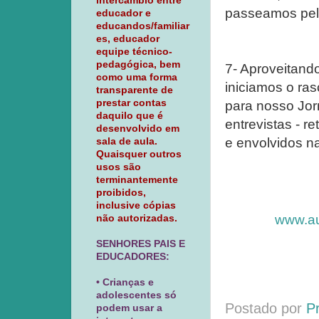
intercâmbio entre
passeamos pelo
educador e
educandos/familiar
es, educador
equipe técnico-
pedagógica, bem
7- Aproveitand
como uma forma
iniciamos o ras
transparente de
prestar contas
para nosso Jor
daquilo que é
entrevistas - 
desenvolvido em
e envolvidos na
sala de aula.
Quaisquer outros
usos são
terminantemente
proibidos,
inclusive cópias
www.au
não autorizadas.
SENHORES PAIS E
EDUCADORES:
• Crianças e
adolescentes só
Postado por
P
podem usar a