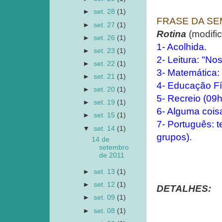
►
set. 28
(1)
FRASE DA S
►
set. 27
(1)
Rotina
(modifi
►
set. 26
(1)
1- Acolhida.
►
set. 23
(1)
2- Leitura: "No
►
set. 22
(1)
3- Matemática:
►
set. 21
(1)
4- Educação Fí
►
set. 20
(1)
5- Recreio (09h
►
set. 19
(1)
6- Alguma coisa
►
set. 15
(1)
7- Português: t
▼
set. 14
(1)
grupos).
14 de
setembro
de 2011
►
set. 13
(1)
►
set. 12
(1)
DETALHES:
►
set. 09
(1)
►
set. 08
(1)