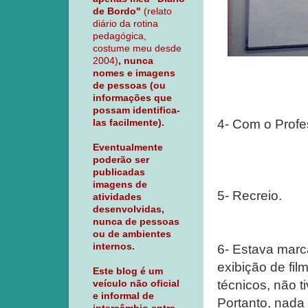
de Bordo"
(relato
diário da rotina
pedagógica,
costume meu desde
2004)
, nunca
nomes e imagens
de pessoas (ou
informações que
possam identifica-
4- Com o Profes
las facilmente).
Eventualmente
poderão ser
publicadas
imagens de
5- Recreio.
atividades
desenvolvidas,
nunca de pessoas
ou de ambientes
internos.
6- Estava marc
exibição de fi
Este blog é um
técnicos, não t
veículo não oficial
e informal de
Portanto, nada 