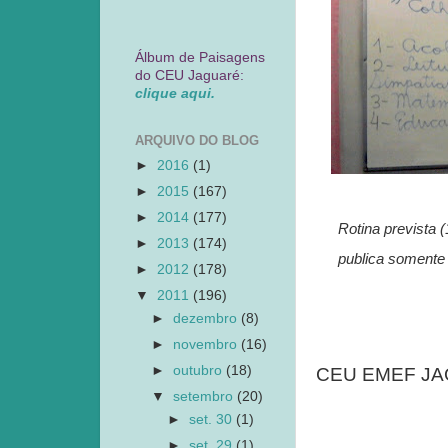
Álbum de Paisagens
do CEU Jaguaré:
clique aqui.
ARQUIVO DO BLOG
►
2016
(1)
►
2015
(167)
►
2014
(177)
Rotina prevista 
►
2013
(174)
publica somente
►
2012
(178)
▼
2011
(196)
►
dezembro
(8)
►
novembro
(16)
►
outubro
(18)
CEU EMEF JAGU
▼
setembro
(20)
►
set. 30
(1)
►
set. 29
(1)