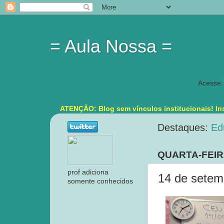
= Aula Nossa =
Acesse:
ATENÇÃO: Blog sem vínculos institucionais! Ins
Destaques:
Ed
QUARTA-FEIR
prof adiciona
14 de setem
somente conhecidos