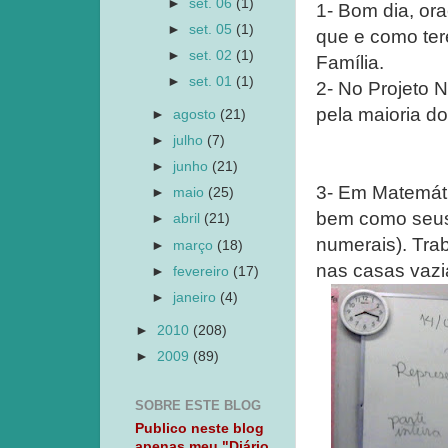
►
set. 06
(1)
1- Bom dia, or
►
set. 05
(1)
que e como ter
►
set. 02
(1)
Família.
►
set. 01
(1)
2- No Projeto 
pela maioria do
►
agosto
(21)
►
julho
(7)
►
junho
(21)
3- Em Matemáti
►
maio
(25)
bem como seus 
►
abril
(21)
numerais). Tra
►
março
(18)
nas casas vazia
►
fevereiro
(17)
►
janeiro
(4)
►
2010
(208)
►
2009
(89)
SOBRE ESTE BLOG
Publico neste blog
apenas meu "Diário